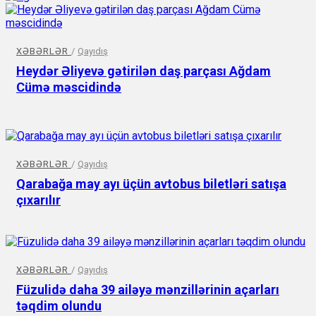
XƏBƏRLƏR
/
Qayıdış
Heydər Əliyevə gətirilən daş parçası Ağdam
Cümə məscidində
XƏBƏRLƏR
/
Qayıdış
Qarabağa may ayı üçün avtobus biletləri satışa
çıxarılır
XƏBƏRLƏR
/
Qayıdış
Füzulidə daha 39 ailəyə mənzillərinin açarları
təqdim olundu