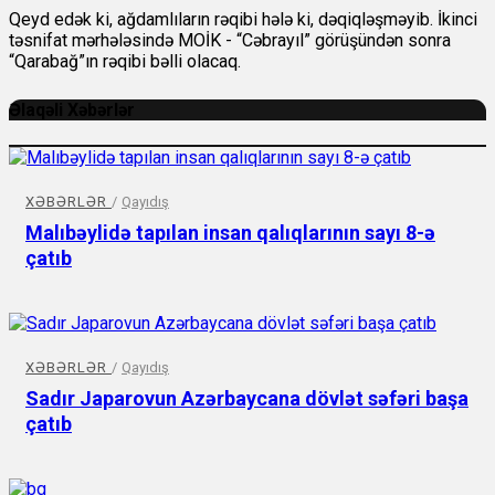
Qeyd edək ki, ağdamlıların rəqibi hələ ki, dəqiqləşməyib. İkinci
təsnifat mərhələsində MOİK - “Cəbrayıl” görüşündən sonra
“Qarabağ”ın rəqibi bəlli olacaq.
Əlaqəli Xəbərlər
XƏBƏRLƏR
/
Qayıdış
Malıbəylidə tapılan insan qalıqlarının sayı 8-ə
çatıb
XƏBƏRLƏR
/
Qayıdış
Sadır Japarovun Azərbaycana dövlət səfəri başa
çatıb