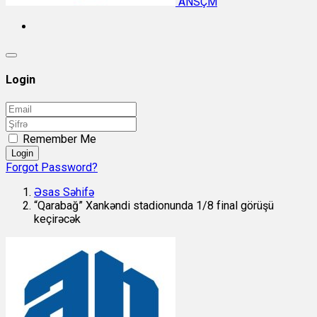
ANSÇM
Login
Remember Me
Login
Forgot Password?
Əsas Səhifə
“Qarabağ” Xankəndi stadionunda 1/8 final görüşü
keçirəcək