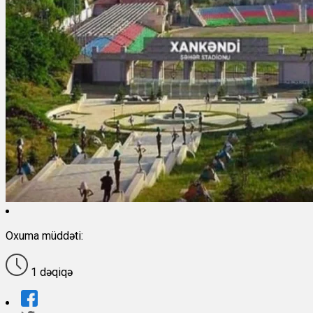
Oxuma müddəti:
1 dəqiqə