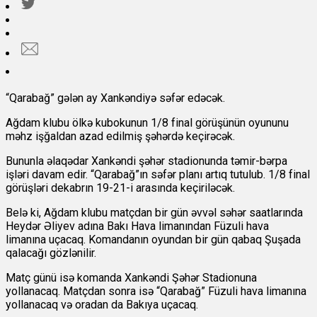
“Qarabağ” gələn ay Xankəndiyə səfər edəcək.
Ağdam klubu ölkə kubokunun 1/8 final görüşünün oyununu
məhz işğaldan azad edilmiş şəhərdə keçirəcək.
Bununla əlaqədar Xankəndi şəhər stadionunda təmir-bərpa
işləri davam edir. “Qarabağ”ın səfər planı artıq tutulub. 1/8 final
görüşləri dekabrın 19-21-i arasında keçiriləcək.
Belə ki, Ağdam klubu matçdan bir gün əvvəl səhər saatlarında
Heydər Əliyev adına Bakı Hava limanından Füzuli hava
limanına uçacaq. Komandanın oyundan bir gün qabaq Şuşada
qalacağı gözlənilir.
Matç günü isə komanda Xankəndi Şəhər Stadionuna
yollanacaq. Matçdan sonra isə “Qarabağ” Füzuli hava limanına
yollanacaq və oradan da Bakıya uçacaq.