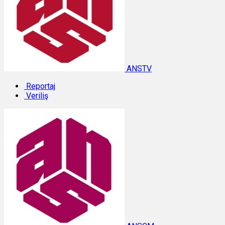
ANSTV
Reportaj
Veriliş