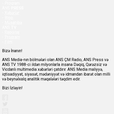
- Proqram
ANS
PRESS
-
Xəbərlər
-
Bloq
-
Müsahibə
ANS
TV
-
Reportaj
-
Proqram
-
Film
Bizə İnanın!
ANS Media-nın bölmələri olan ANS ÇM Radio, ANS Press və
ANS TV 1988-ci ildən milyonlarla insana Dəqiq, Qərəzsiz və
Vicdanlı multimedia xəbərləri çatdırır. ANS Media maliyyə,
iqtisadiyyat, siyasət, mədəniyyət və idmandan ibarət olan milli
və beynəlxalq analitik məqalələri təqdim edir.
Bizi İzləyin!