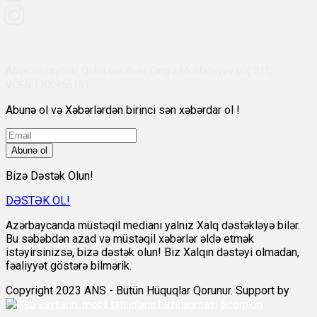
Abşeron rayonu, Qobu qəsəbəsi, Çingiz Mustafayev küç 311,
VÖEN:1700455151
Abunə ol və Xəbərlərdən birinci sən xəbərdar ol !
Abunə ol
Bizə Dəstək Olun!
DƏSTƏK OL!
Azərbaycanda müstəqil medianı yalnız Xalq dəstəkləyə bilər.
Bu səbəbdən azad və müstəqil xəbərlər əldə etmək
istəyirsinizsə, bizə dəstək olun! Biz Xalqın dəstəyi olmadan,
fəaliyyət göstərə bilmərik.
Copyright 2023 ANS - Bütün Hüquqlar Qorunur. Support by
Scorpion