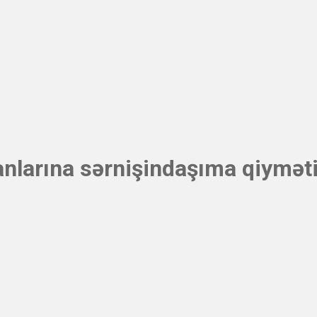
nlarına sərnişindaşıma qiymət