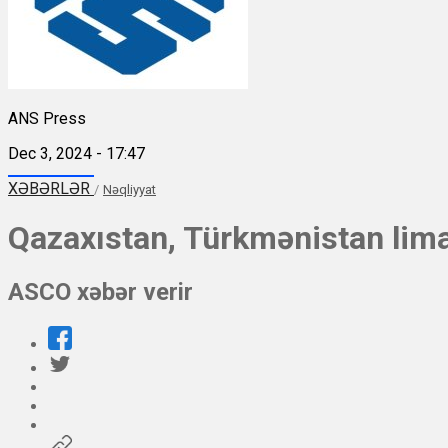
ANS Press
Dec 3, 2024 - 17:47
XƏBƏRLƏR
/
Nəqliyyat
Qazaxıstan, Türkmənistan lima
ASCO xəbər verir