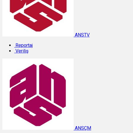
ANSTV
Reportaj
Veriliş
ANSÇM