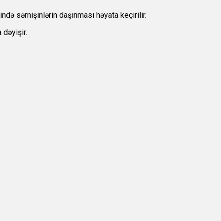
ndə sərnişinlərin daşınması həyata keçirilir.
 dəyişir.