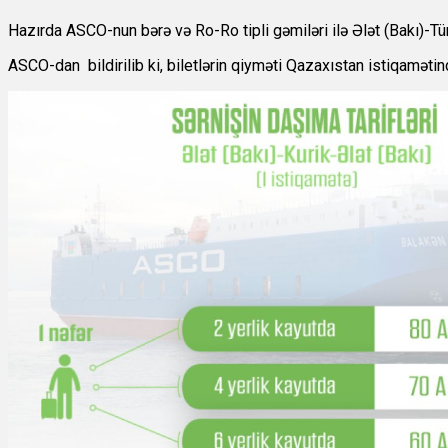
Hazırda ASCO-nun bərə və Ro-Ro tipli gəmiləri ilə Ələt (Bakı)-Tür
ASCO-dan
bildirilib ki, biletlərin qiyməti Qazaxıstan istiqamət