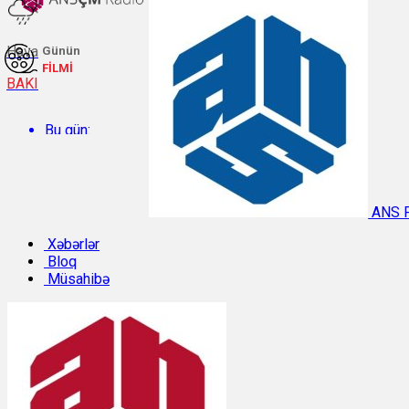
Hava
Günün
FİLMİ
BAKI
Bu gün:
Temperatur: 29.2°C. Rütubət: 48%.
ANS 
Sabah:
Xəbərlər
Bloq
Müsahibə
Temperatur: 31.1°C. Rütubət: 40%.