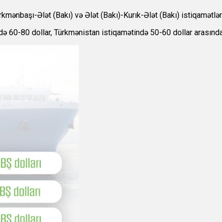
kmənbaşı-Ələt (Bakı) və Ələt (Bakı)-Kurık-Ələt (Bakı) istiqamətləri
ində 60-80 dollar, Türkmənistan istiqamətində 50-60 dollar arasında