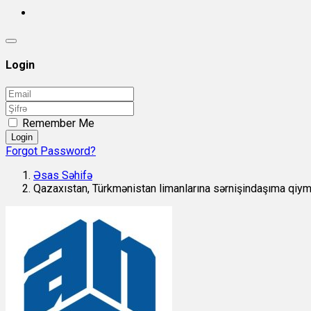
Login
Remember Me
Login
Forgot Password?
Əsas Səhifə
Qazaxıstan, Türkmənistan limanlarına sərnişindaşıma qiym