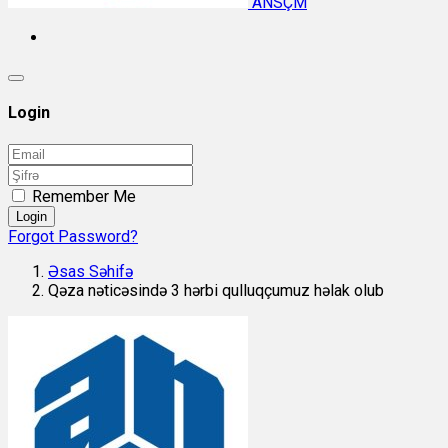
ANSÇM
Login
Remember Me
Login
Forgot Password?
Əsas Səhifə
Qəza nəticəsində 3 hərbi qulluqçumuz həlak olub