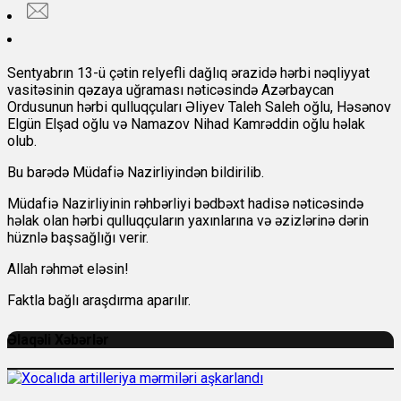
Sentyabrın 13-ü çətin relyefli dağlıq ərazidə hərbi nəqliyyat
vasitəsinin qəzaya uğraması nəticəsində Azərbaycan
Ordusunun hərbi qulluqçuları Əliyev Taleh Saleh oğlu, Həsənov
Elgün Elşad oğlu və Namazov Nihad Kamrəddin oğlu həlak
olub.
Bu barədə Müdafiə Nazirliyindən bildirilib.
Müdafiə Nazirliyinin rəhbərliyi bədbəxt hadisə nəticəsində
həlak olan hərbi qulluqçuların yaxınlarına və əzizlərinə dərin
hüznlə başsağlığı verir.
Allah rəhmət eləsin!
Faktla bağlı araşdırma aparılır.
Əlaqəli Xəbərlər