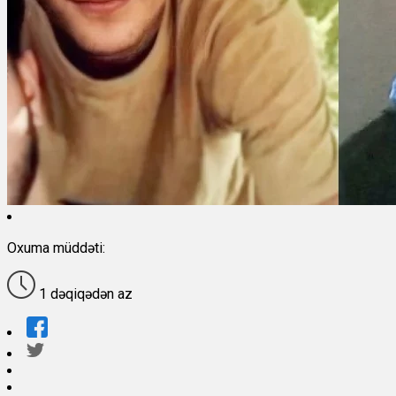
Oxuma müddəti:
1 dəqiqədən az