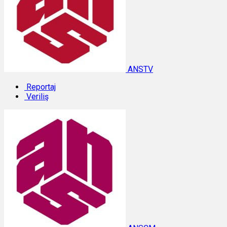
ANSTV
Reportaj
Veriliş