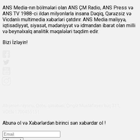
ANS Media-nın bölmələri olan ANS ÇM Radio, ANS Press və
ANS TV 1988-ci ildən milyonlarla insana Dəqiq, Qərəzsiz və
Vicdanlı multimedia xəbərləri çatdırır. ANS Media maliyyə,
iqtisadiyyat, siyasət, mədəniyyət və idmandan ibarət olan milli
və beynəlxalq analitik məqalələri təqdim edir.
Bizi İzləyin!
Abşeron rayonu, Qobu qəsəbəsi, Çingiz Mustafayev küç 311,
VÖEN:1700455151
Abunə ol və Xəbərlərdən birinci sən xəbərdar ol !