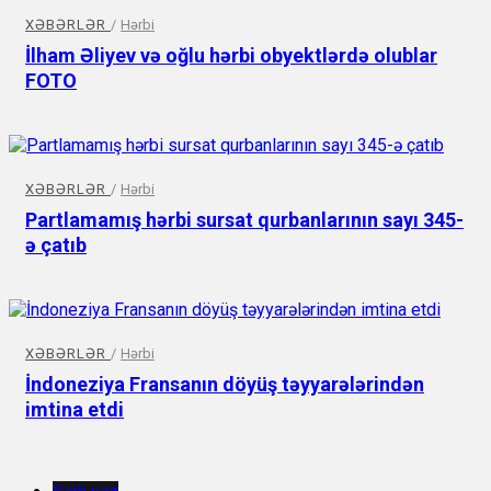
XƏBƏRLƏR
/
Hərbi
İlham Əliyev və oğlu hərbi obyektlərdə olublar
FOTO
XƏBƏRLƏR
/
Hərbi
Partlamamış hərbi sursat qurbanlarının sayı 345-
ə çatıb
XƏBƏRLƏR
/
Hərbi
İndoneziya Fransanın döyüş təyyarələrindən
imtina etdi