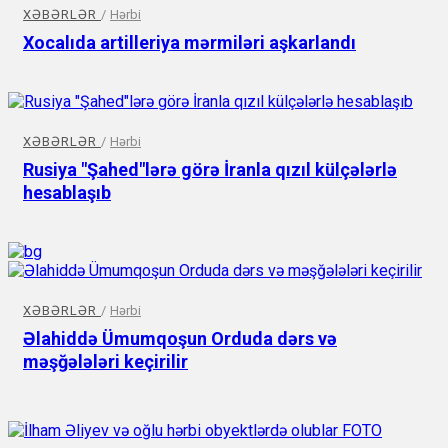
XƏBƏRLƏR
/
Hərbi
Xocalıda artilleriya mərmiləri aşkarlandı
XƏBƏRLƏR
/
Hərbi
Rusiya "Şahed"lərə görə İranla qızıl külçələrlə
hesablaşıb
XƏBƏRLƏR
/
Hərbi
Əlahiddə Ümumqoşun Orduda dərs və
məşğələləri keçirilir