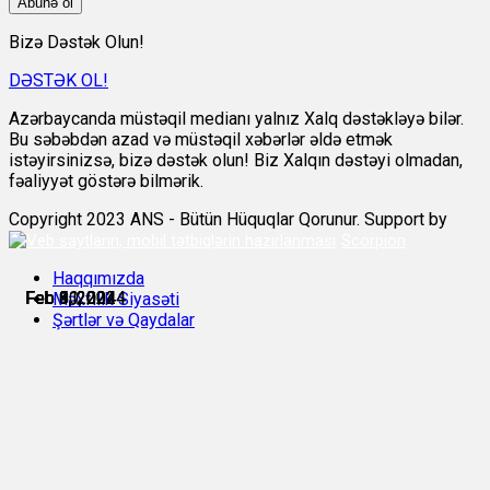
Abunə ol
Bizə Dəstək Olun!
DƏSTƏK OL!
Azərbaycanda müstəqil medianı yalnız Xalq dəstəkləyə bilər.
Bu səbəbdən azad və müstəqil xəbərlər əldə etmək
istəyirsinizsə, bizə dəstək olun! Biz Xalqın dəstəyi olmadan,
fəaliyyət göstərə bilmərik.
Copyright 2023 ANS - Bütün Hüquqlar Qorunur. Support by
Scorpion
Haqqımızda
Feb 5, 2024
Feb 6, 2024
Feb 8, 2024
Feb 9, 2024
Feb 10, 2024
Feb 11, 2024
Məxfilik Siyasəti
Şərtlər və Qaydalar