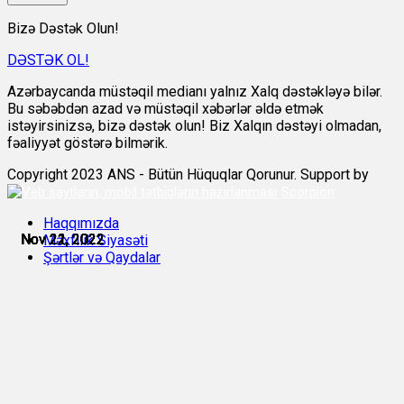
Bizə Dəstək Olun!
DƏSTƏK OL!
Azərbaycanda müstəqil medianı yalnız Xalq dəstəkləyə bilər.
Bu səbəbdən azad və müstəqil xəbərlər əldə etmək
istəyirsinizsə, bizə dəstək olun! Biz Xalqın dəstəyi olmadan,
fəaliyyət göstərə bilmərik.
Copyright 2023 ANS - Bütün Hüquqlar Qorunur. Support by
Scorpion
Haqqımızda
Nov 21, 2022
Nov 21, 2022
Nov 21, 2022
Nov 21, 2022
Nov 22, 2022
Nov 22, 2022
Məxfilik Siyasəti
Şərtlər və Qaydalar