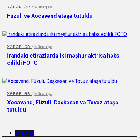
XƏBƏRLƏR
/
Münaqişə
Füzuli və Xocavənd atəşə tutuldu
XƏBƏRLƏR
/
Münaqişə
İrandakı etirazlarda iki məşhur aktrisa həbs
edildi FOTO
XƏBƏRLƏR
/
Münaqişə
Xocavənd, Füzuli, Daşkəsən və Tovuz atəşə
tutuldu
Şərh yaz