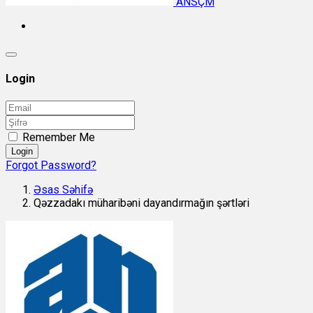
ANSÇM
Login
Remember Me
Login
Forgot Password?
Əsas Səhifə
Qəzzadakı müharibəni dayandırmağın şərtləri