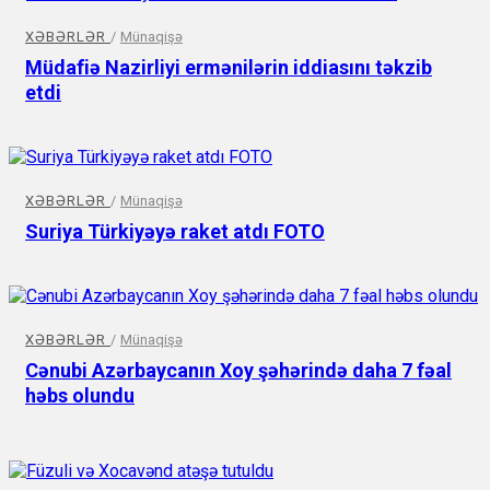
XƏBƏRLƏR
/
Münaqişə
Müdafiə Nazirliyi ermənilərin iddiasını təkzib
etdi
XƏBƏRLƏR
/
Münaqişə
Suriya Türkiyəyə raket atdı FOTO
XƏBƏRLƏR
/
Münaqişə
Cənubi Azərbaycanın Xoy şəhərində daha 7 fəal
həbs olundu