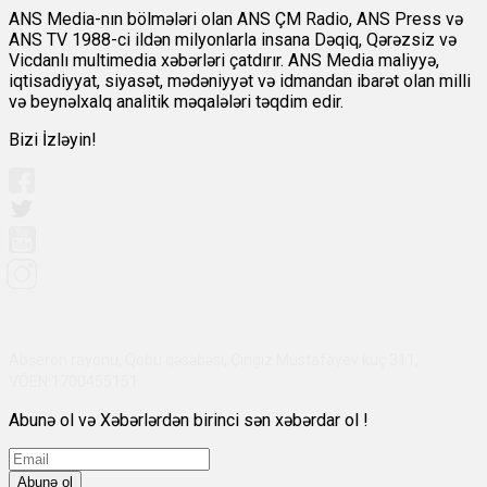
ANS Media-nın bölmələri olan ANS ÇM Radio, ANS Press və
ANS TV 1988-ci ildən milyonlarla insana Dəqiq, Qərəzsiz və
Vicdanlı multimedia xəbərləri çatdırır. ANS Media maliyyə,
iqtisadiyyat, siyasət, mədəniyyət və idmandan ibarət olan milli
və beynəlxalq analitik məqalələri təqdim edir.
Bizi İzləyin!
Abşeron rayonu, Qobu qəsəbəsi, Çingiz Mustafayev küç 311,
VÖEN:1700455151
Abunə ol və Xəbərlərdən birinci sən xəbərdar ol !
Abunə ol