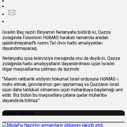
İsrailin Baş naziri Binyamin Netanyahu bildirib ki, Qəzza
zolağında Fələstinin HƏMAS hərəkatı tamamilə aradan
qaldırılmayanad'k rəsmi Tel-Əviv hərbi əməliyyatları
dayandırmayacaq.
Netanyahu qısa televiziya mesajında ​​onu da deyib ki, Qəzza
zolağında hərbi əməliyyatların dayandırılması üçün İsrailin
digər məqsədlərinə çatması da lazımdır.
“Mənim rəhbərlik etdiyim hökumət İsrail ordusuna HƏMAS-ı
məhv etmək, girovlarımızı geri qaytarmaq və Qəzzanın İsrail
üçün daha təhlükəli olmaması üçün müharibəyə başlamağı əmr
edib. Biz bütün bu məqsədlərə çatana qədər müharibə
dayandırıla bilməz”.
Əlaqəli Xəbərlər