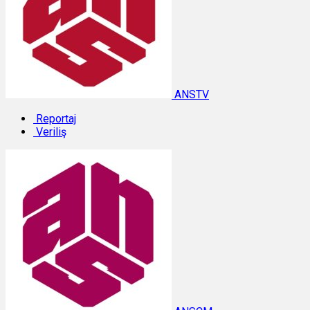
ANSTV
Reportaj
Veriliş