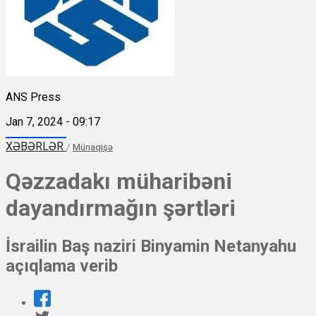
ANS Press
Jan 7, 2024 - 09:17
XƏBƏRLƏR
/
Münaqişə
Qəzzadakı müharibəni
dayandırmağın şərtləri
İsrailin Baş naziri Binyamin Netanyahu
açıqlama verib