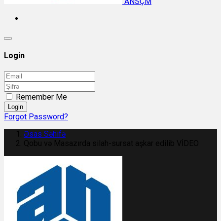
ANSÇM
Login
Remember Me
Login
Forgot Password?
Əsas Səhifə
Qobu və Masazırda silah-sursat aşkar edilib VİDEO