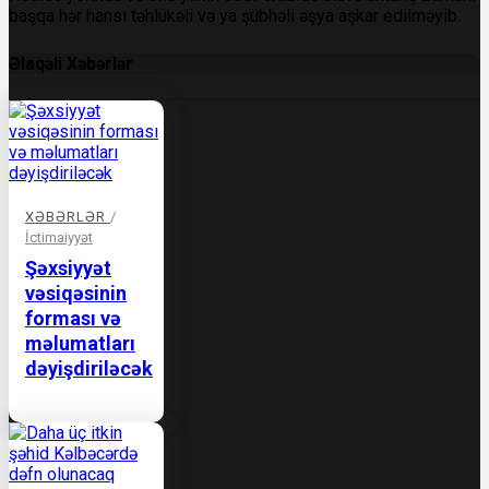
başqa hər hansı təhlükəli və ya şübhəli əşya aşkar edilməyib.
Əlaqəli Xəbərlər
XƏBƏRLƏR
/
İctimaiyyət
Şəxsiyyət
vəsiqəsinin
forması və
məlumatları
dəyişdiriləcək