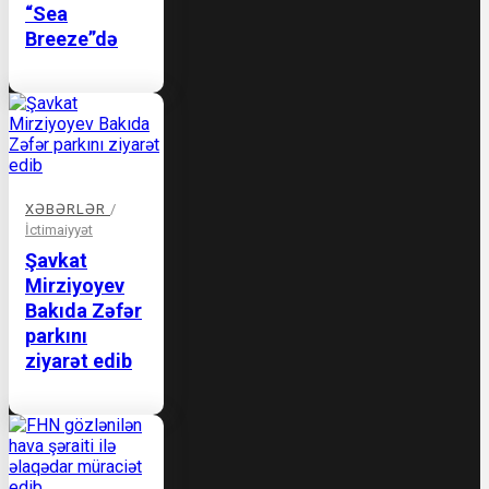
“Sea
Breeze”də
XƏBƏRLƏR
/
İctimaiyyət
Şavkat
Mirziyoyev
Bakıda Zəfər
parkını
ziyarət edib