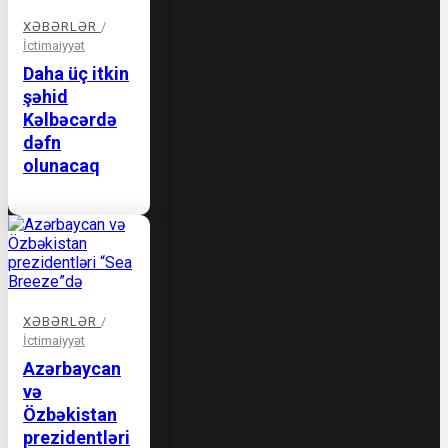
XƏBƏRLƏR
/
İctimaiyyət
Daha üç itkin
şəhid
Kəlbəcərdə
dəfn
olunacaq
XƏBƏRLƏR
/
İctimaiyyət
Azərbaycan
və
Özbəkistan
prezidentləri