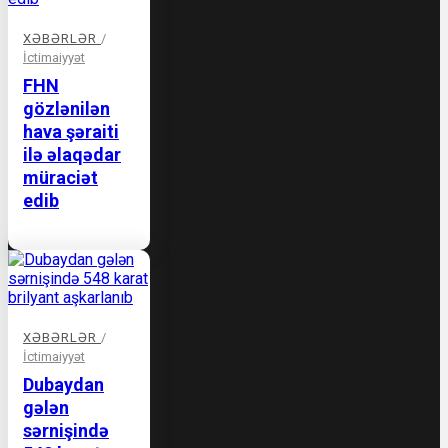
XƏBƏRLƏR
/
İctimaiyyət
FHN
gözlənilən
hava şəraiti
ilə əlaqədar
müraciət
edib
XƏBƏRLƏR
/
İctimaiyyət
Dubaydan
gələn
sərnişində