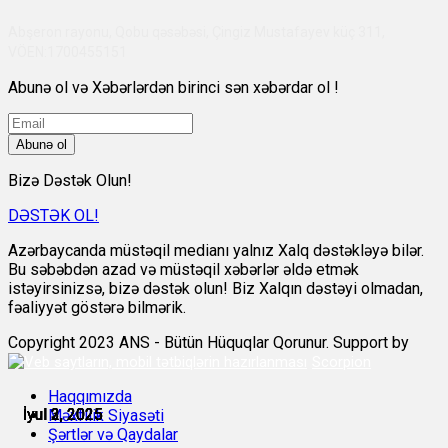
Abşeron rayonu, Qobu qəsəbəsi, Çingiz Mustafayev küç 311,
VÖEN:1700455151
Abunə ol və Xəbərlərdən birinci sən xəbərdar ol !
Abunə ol
Bizə Dəstək Olun!
DƏSTƏK OL!
Azərbaycanda müstəqil medianı yalnız Xalq dəstəkləyə bilər.
Bu səbəbdən azad və müstəqil xəbərlər əldə etmək
istəyirsinizsə, bizə dəstək olun! Biz Xalqın dəstəyi olmadan,
fəaliyyət göstərə bilmərik.
Copyright 2023 ANS - Bütün Hüquqlar Qorunur. Support by
Scorpion
Haqqımızda
İyul 2, 2025
İyul 2, 2025
İyul 2, 2025
İyul 3, 2025
İyul 3, 2025
İyul 3, 2025
Məxfilik Siyasəti
Şərtlər və Qaydalar