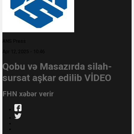
ANS Press
Apr 12, 2025 - 10:46
Qobu və Masazırda silah-
sursat aşkar edilib VİDEO
FHN xəbər verir