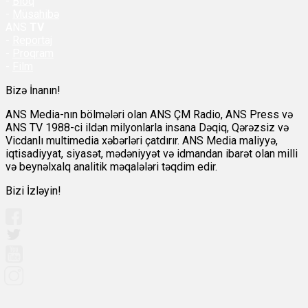
-
Bloq
-
Müsahibə
ANS
TV
-
Reportaj
-
Proqram
-
Film
Bizə İnanın!
ANS Media-nın bölmələri olan ANS ÇM Radio, ANS Press və
ANS TV 1988-ci ildən milyonlarla insana Dəqiq, Qərəzsiz və
Vicdanlı multimedia xəbərləri çatdırır. ANS Media maliyyə,
iqtisadiyyat, siyasət, mədəniyyət və idmandan ibarət olan milli
və beynəlxalq analitik məqalələri təqdim edir.
Bizi İzləyin!