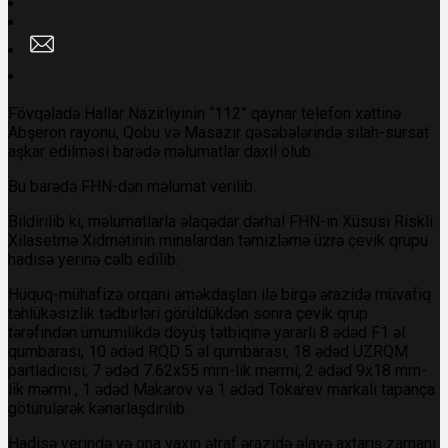
Fövqəladə Hallar Nazirliyinin “112” qaynar telefon xəttinə
Abşeron rayonu, Qobu və Masazır qəsəbələrində silah-sursat
aşkar edilməsi barədə məlumatlar daxil olub.
Bu barədə
FHN-dən məlumat verilib.
Bildirilib ki, məlumatlarla əlaqədar dərhal FHN-in Xüsusi Riskli
Xilasetmə Xidmətinin minalardan təmizləmə üzrə çevik qrupu
hadisə yerinə cəlb edilib.
Hüquq-mühafizə orqanı əməkdaşları ilə birgə ərazidə müvafiq
təhlükəsizlik tədbirləri görüldükdən sonra çevik qrup
tərəfindən ümumilikdə döyüş tətbiqinə yararlı 8 ədəd F1 əl
qumbarası, 10 ədəd RQD 5 əl qumbarası, 18 ədəd UZRQM
partladıcısı, 7 ədəd 7.62x55 mm-lik mərmi, 2 ədəd 9x18 mm-
lik mərmi , 1 ədəd Makarov və 1 ədəd Tokarev markalı tapança
götürülərək kənarlaşdırılıb.
Hadisə yerində və ona yaxın ətraf ərazidə əlavə axtarış zamanı