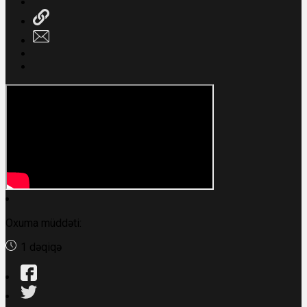
Oxuma müddəti:
1 dəqiqə