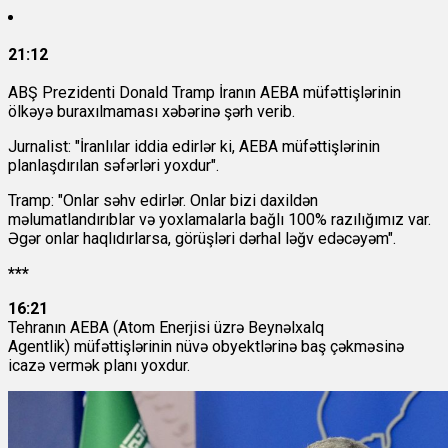
21:12
ABŞ Prezidenti Donald Tramp İranın AEBA müfəttişlərinin
ölkəyə buraxılmaması xəbərinə şərh verib.
Jurnalist: "İranlılar iddia edirlər ki, AEBA müfəttişlərinin
planlaşdırılan səfərləri yoxdur".
Tramp: "Onlar səhv edirlər. Onlar bizi daxildən
məlumatlandırıblar və yoxlamalarla bağlı 100% razılığımız var.
Əgər onlar haqlıdırlarsa, görüşləri dərhal ləğv edəcəyəm".
***
16:21
Tehranın AEBA (Atom Enerjisi üzrə Beynəlxalq
Agentlik) müfəttişlərinin nüvə obyektlərinə baş çəkməsinə
icazə vermək planı yoxdur.