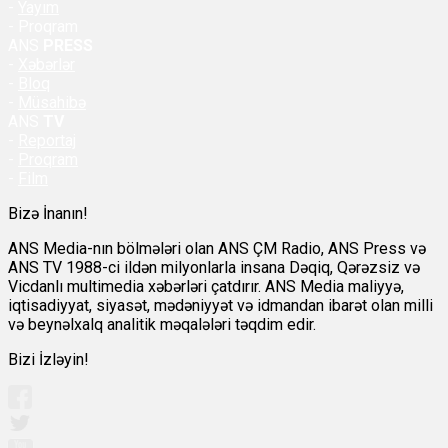
-
Yayım
- Proqram
ANS
PRESS
-
Xəbərlər
-
Bloq
-
Müsahibə
ANS
TV
-
Reportaj
-
Proqram
-
Film
Bizə İnanın!
ANS Media-nın bölmələri olan ANS ÇM Radio, ANS Press və
ANS TV 1988-ci ildən milyonlarla insana Dəqiq, Qərəzsiz və
Vicdanlı multimedia xəbərləri çatdırır. ANS Media maliyyə,
iqtisadiyyat, siyasət, mədəniyyət və idmandan ibarət olan milli
və beynəlxalq analitik məqalələri təqdim edir.
Bizi İzləyin!