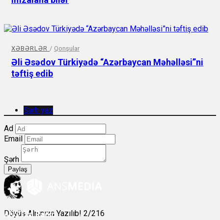
XƏBƏRLƏR
/
Qonşular
Əli Əsədov Türkiyədə “Azərbaycan Məhəlləsi”ni
təftiş edib
Şərh yaz
Ad
Email
Şərh
Paylaş
Döyüş Alnınıza Yazılıb! 2/216
ANS
ÇM Radio