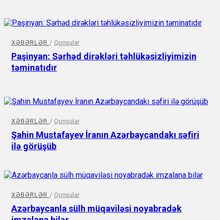
XƏBƏRLƏR
/
Qonşular
Paşinyan: Sərhəd dirəkləri təhlükəsizliyimizin
təminatıdır
XƏBƏRLƏR
/
Qonşular
Şahin Mustafayev İranın Azərbaycandakı səfiri
ilə görüşüb
XƏBƏRLƏR
/
Qonşular
Azərbaycanla sülh müqaviləsi noyabradək
imzalana bilər