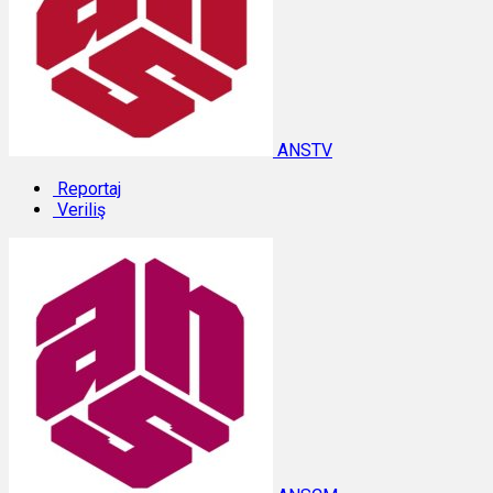
ANSTV
Reportaj
Veriliş