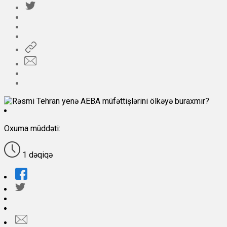
Oxuma müddəti:
1 dəqiqə