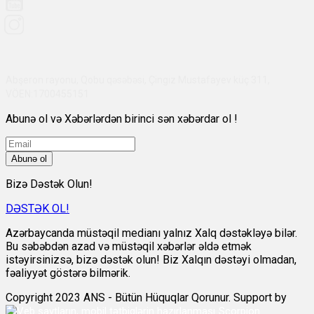
Abşeron rayonu, Qobu qəsəbəsi, Çingiz Mustafayev küç 311,
VÖEN:1700455151
Abunə ol və Xəbərlərdən birinci sən xəbərdar ol !
Abunə ol
Bizə Dəstək Olun!
DƏSTƏK OL!
Azərbaycanda müstəqil medianı yalnız Xalq dəstəkləyə bilər.
Bu səbəbdən azad və müstəqil xəbərlər əldə etmək
istəyirsinizsə, bizə dəstək olun! Biz Xalqın dəstəyi olmadan,
fəaliyyət göstərə bilmərik.
Copyright 2023 ANS - Bütün Hüquqlar Qorunur. Support by
Scorpion