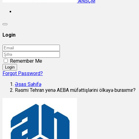
ANSÇM
Login
Remember Me
Login
Forgot Password?
Əsas Səhifə
Rəsmi Tehran yenə AEBA müfəttişlərini ölkəyə buraxmır?