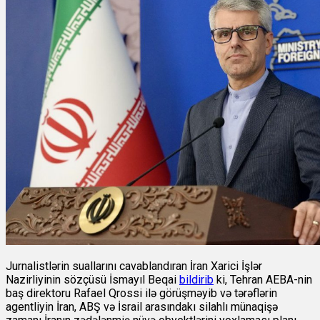
Jurnalistlərin suallarını cavablandıran İran Xarici İşlər
Nazirliyinin sözçüsü İsmayıl Beqai
bildirib
ki, Tehran AEBA-nin
baş direktoru Rafael Qrossi ilə görüşməyib və tərəflərin
agentliyin İran, ABŞ və İsrail arasındakı silahlı münaqişə