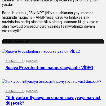
zamanı İranın zədələnmiş nüvə obyektlərini yoxlaması planı
yoxdur.
Beqai bildirib ki, "Biz NPT (Nüvə silahlarının yayılmaması
haqqında müqavilə - ANSPress) üzvü və təhlükəsizlik
sazişlərinə sadiq olan bir ölkə olaraq, inanıram ki, çox aydın
olan mövcud prosedur çərçivəsində fəaliyyətimizi davam
etdirəcəyik".
Əlaqəli Xəbərlər
XƏBƏRLƏR
/
Qonşular
Rusiya Prezidentinin inauqurasiyasıdır VİDEO
XƏBƏRLƏR
/
Qonşular
Türkiyədə inflyasiya birrəqəmli səviyyəyə nə vaxt
düşəcək?