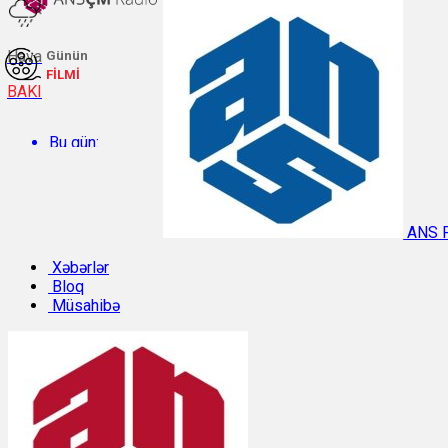
Hava
Günün
FİLMİ
BAKI
Bu gün:
Temperatur: 27.5°C. Rütubət: 59%.
ANS 
Sabah:
Xəbərlər
Bloq
Müsahibə
Temperatur: 31.3°C. Rütubət: 40%.