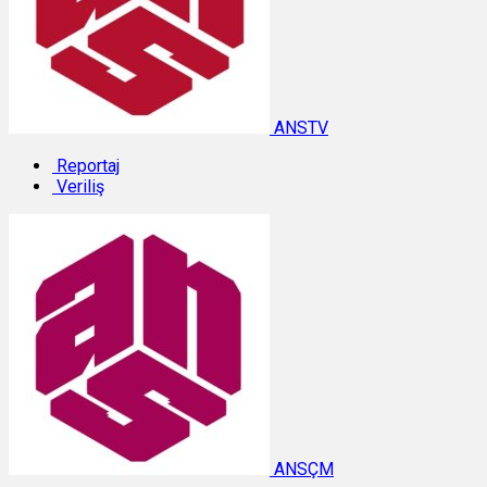
ANSTV
Reportaj
Veriliş
ANSÇM