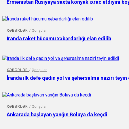
Ermənistan Rusiyaya saxta konyak ixrac etdiyini bo
XƏBƏRLƏR
/
Qonşular
İranda raket hücumu xəbərdarlığı elan edilib
XƏBƏRLƏR
/
Qonşular
İranda ilk dəfə qadın yol və şəhərsalma naziri təyin 
XƏBƏRLƏR
/
Qonşular
Ankarada başlayan yanğın Boluya da keçdi