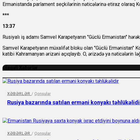
Ermənistanda parlament seçkilərinin nəticələrinə etiraz olaraq 
***
13:37
Rusiyalı iş adamı Samvel Karapetyanın "Güclü Ermənistan" hərəkatı
Samvel Karapetyanın müxalifət bloku olan "Güclü Ermənistan" Kon
katibi Kahramanyan ərizəni açıqlayıb. O, ərizədə ya nəticələrin ləğ
Əlaqəli Xəbərlər
XƏBƏRLƏR
/
Qonşular
Rusiya bazarında satılan erməni konyakı təhlükəlidi
XƏBƏRLƏR
/
Qonşular