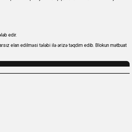
ləb edir.
sız elan edilməsi tələbi ilə ərizə təqdim edib. Blokun mətbuat