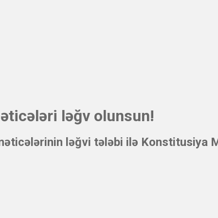
əticələri ləğv olunsun!
 nəticələrinin ləğvi tələbi ilə Konstitus