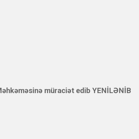
iya Məhkəməsinə müraciət edib YENİLƏNİB