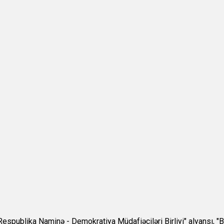
Respublika Naminə - Demokratiya Müdafiəçiləri Birliyi" alyansı, "Bi