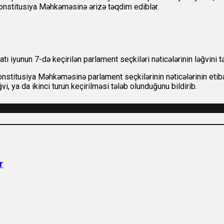
Konstitusiya Məhkəməsinə ərizə təqdim ediblər.
 iyunun 7-də keçirilən parlament seçkiləri nəticələrinin ləğvini tə
stitusiya Məhkəməsinə parlament seçkilərinin nəticələrinin etibar
vi, ya da ikinci turun keçirilməsi tələb olunduğunu bildirib.
r