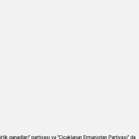
rlik qanadları" partiyası və "Çiçəklənən Ermənistan Partiyası" da