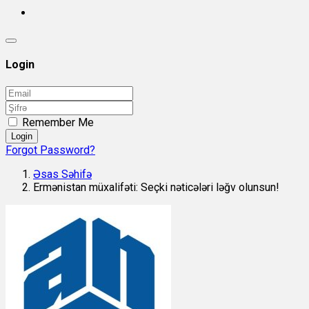
Login
Remember Me
Login
Forgot Password?
Əsas Səhifə
Ermənistan müxalifəti: Seçki nəticələri ləğv olunsun!