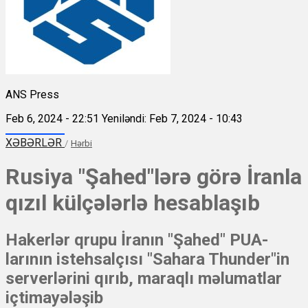
ANS Press
Feb 6, 2024 - 22:51
Yeniləndi: Feb 7, 2024 - 10:43
XƏBƏRLƏR
/
Hərbi
Rusiya "Şahed"lərə görə İranla
qızıl külçələrlə hesablaşıb
Hakerlər qrupu İranın "Şahed" PUA-
larının istehsalçısı "Sahara Thunder"in
serverlərini qırıb, maraqlı məlumatlar
içtimayələşib