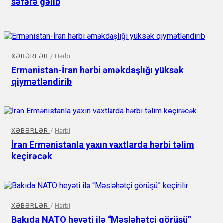
səfərə gəlib
XƏBƏRLƏR
/
Hərbi
Ermənistan-İran hərbi əməkdaşlığı yüksək
qiymətləndirib
XƏBƏRLƏR
/
Hərbi
İran Ermənistanla yaxın vaxtlarda hərbi təlim
keçirəcək
XƏBƏRLƏR
/
Hərbi
Bakıda NATO heyəti ilə “Məsləhətçi görüşü”