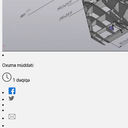
Oxuma müddəti:
1 dəqiqə