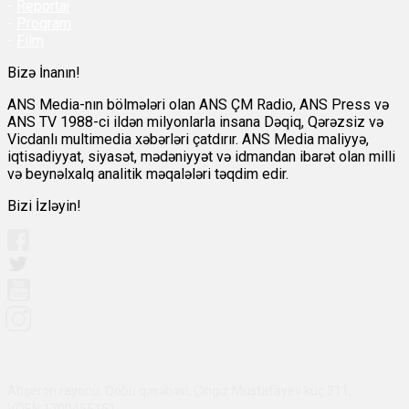
-
Reportaj
-
Proqram
-
Film
Bizə İnanın!
ANS Media-nın bölmələri olan ANS ÇM Radio, ANS Press və
ANS TV 1988-ci ildən milyonlarla insana Dəqiq, Qərəzsiz və
Vicdanlı multimedia xəbərləri çatdırır. ANS Media maliyyə,
iqtisadiyyat, siyasət, mədəniyyət və idmandan ibarət olan milli
və beynəlxalq analitik məqalələri təqdim edir.
Bizi İzləyin!
Abşeron rayonu, Qobu qəsəbəsi, Çingiz Mustafayev küç 311,
VÖEN:1700455151