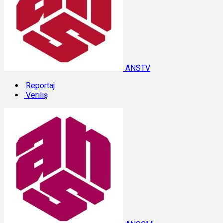
ANSTV
Reportaj
Veriliş