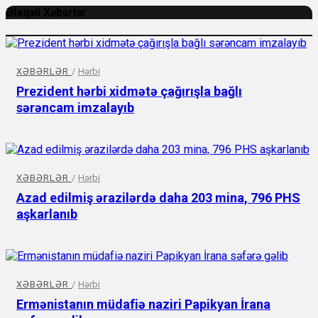
Əlaqəli Xəbərlər
XƏBƏRLƏR
/
Hərbi
Prezident hərbi xidmətə çağırışla bağlı
sərəncam imzalayıb
XƏBƏRLƏR
/
Hərbi
Azad edilmiş ərazilərdə daha 203 mina, 796 PHS
aşkarlanıb
XƏBƏRLƏR
/
Hərbi
Ermənistanın müdafiə naziri Papikyan İrana