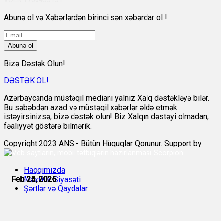
Abunə ol və Xəbərlərdən birinci sən xəbərdar ol !
Abunə ol
Bizə Dəstək Olun!
DƏSTƏK OL!
Azərbaycanda müstəqil medianı yalnız Xalq dəstəkləyə bilər.
Bu səbəbdən azad və müstəqil xəbərlər əldə etmək
istəyirsinizsə, bizə dəstək olun! Biz Xalqın dəstəyi olmadan,
fəaliyyət göstərə bilmərik.
Copyright 2023 ANS - Bütün Hüquqlar Qorunur. Support by
Scorpion
Haqqımızda
Feb 23, 2026
Feb 23, 2026
Feb 23, 2026
Feb 24, 2026
Feb 24, 2026
Feb 25, 2026
Məxfilik Siyasəti
Şərtlər və Qaydalar