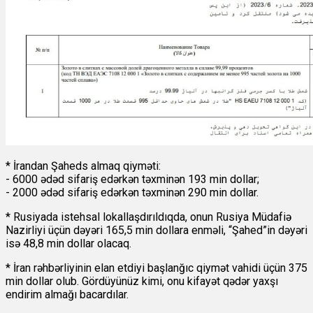
* İrandan Şaheds almaq qiyməti:
- 6000 ədəd sifariş edərkən təxminən 193 min dollar;
- 2000 ədəd sifariş edərkən təxminən 290 min dollar.
* Rusiyada istehsal lokallaşdırıldıqda, onun Rusiya Müdafiə
Nazirliyi üçün dəyəri 165,5 min dollara enməli, “Şahed”in dəyəri
isə 48,8 min dollar olacaq.
* İran rəhbərliyinin elan etdiyi başlanğıc qiymət vahidi üçün 375
min dollar olub. Gördüyünüz kimi, onu kifayət qədər yaxşı
endirim almağı bacardılar.