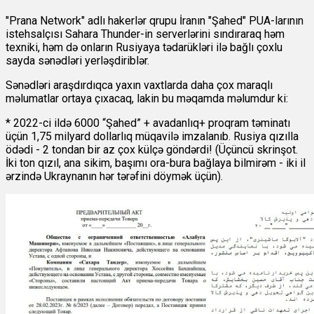
"Prana Network" adlı hakerlər qrupu İranın "Şahed" PUA-larının
istehsalçısı Sahara Thunder-in serverlərini sındıraraq həm
texniki, həm də onların Rusiyaya tədarükləri ilə bağlı çoxlu
sayda sənədləri yerləşdiriblər.
Sənədləri araşdırdıqca yaxın vaxtlarda daha çox maraqlı
məlumatlar ortaya çıxacaq, lakin bu məqamda məlumdur ki:
* 2022-ci ildə 6000 “Şahed” + avadanlıq+ proqram təminatı
üçün 1,75 milyard dollarlıq müqavilə imzalanıb. Rusiya qızılla
ödədi - 2 tondan bir az çox külçə göndərdi! (Üçüncü skrinşot.
İki ton qızıl, ana sikim, başımı ora-bura bağlaya bilmirəm - iki il
ərzində Ukraynanın hər tərəfini döymək üçün).