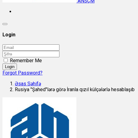
ANSÇM
Login
Remember Me
Login
Forgot Password?
Əsas Səhifə
Rusiya "Şahed"lərə görə İranla qızıl külçələrlə hesablaşıb