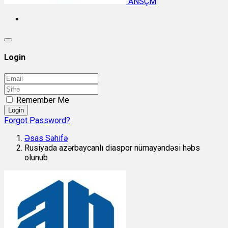
ANSÇM
Login
Remember Me
Login
Forgot Password?
Əsas Səhifə
Rusiyada azərbaycanlı diaspor nümayəndəsi həbs
olunub