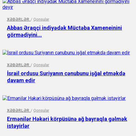
XƏBƏRLƏR
/
Qonşular
Abbas Əraqçi indiyədək Müctəba Xameneinini
görmədiyini...
XƏBƏRLƏR
/
Qonşular
İsrail ordusu Suriyanın cənubunu işğal etməkdə
davam edir
XƏBƏRLƏR
/
Qonşular
Ermənilər Həkəri körpüsünə ağ bayraqla gəlmək
istəyirlər