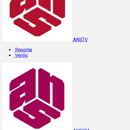
ANSTV
Reportaj
Veriliş