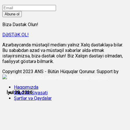
Abunə ol
Bizə Dəstək Olun!
DƏSTƏK OL!
Azərbaycanda müstəqil medianı yalnız Xalq dəstəkləyə bilər.
Bu səbəbdən azad və müstəqil xəbərlər əldə etmək
istəyirsinizsə, bizə dəstək olun! Biz Xalqın dəstəyi olmadan,
fəaliyyət göstərə bilmərik.
Copyright 2023 ANS - Bütün Hüquqlar Qorunur. Support by
Scorpion
Haqqımızda
İyul 19, 2026
İyul 20, 2026
İyul 20, 2026
İyul 21, 2026
İyul 21, 2026
İyul 22, 2026
Məxfilik Siyasəti
Şərtlər və Qaydalar