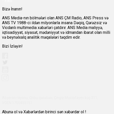
-
Film
Bizə İnanın!
ANS Media-nın bölmələri olan ANS ÇM Radio, ANS Press və
ANS TV 1988-ci ildən milyonlarla insana Dəqiq, Qərəzsiz və
Vicdanlı multimedia xəbərləri çatdırır. ANS Media maliyyə,
iqtisadiyyat, siyasət, mədəniyyət və idmandan ibarət olan milli
və beynəlxalq analitik məqalələri təqdim edir.
Bizi İzləyin!
Abşeron rayonu, Qobu qəsəbəsi, Çingiz Mustafayev küç 311,
VÖEN:1700455151
Abunə ol və Xəbərlərdən birinci sən xəbərdar ol !