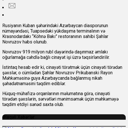
Rusiyanın Kuban şəhərindəki Azərbaycan diasporunun
nümayəndəsi, Tuapsedəki yükdaşıma terminalının və
Krasnodardakı “Köhnə Bakı” restoranının sahibi Şahlar
Novruzov həbs olunub.
Novruzov 919 milyon rubl dəyərində daşınmaz əmlakı
oğurlamağa cəhdlə bağlı cinayət işi üzrə təqsirləndirilir.
İstintaq hesab edir ki, cinayəti törətmək üçün cinayəti törədən
şəxslər, o cümlədən Şahlar Novruzov Prikubanski Rayon
Məhkəməsinə guya Azərbaycanda bağlanmış nikah
şəhadətnaməsini təqdim ediblər.
Hüquq-mühafizə orqanlarının məlumatına görə, cinayəti
törədən şəxslərin, sərvətləri mənimsəmək üçün məhkəməyə
təqdim etdiyi sənəd saxta olub.
Əlaqəli Xəbərlər