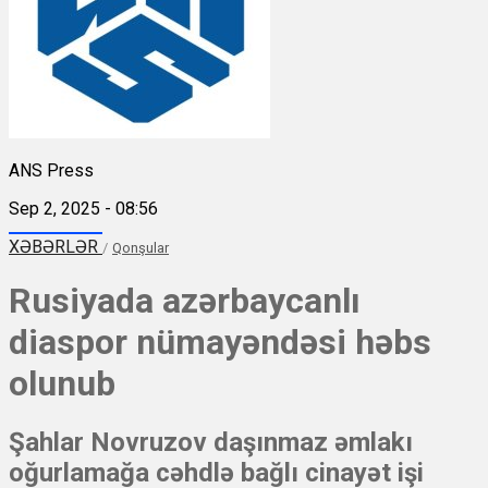
ANS Press
Sep 2, 2025 - 08:56
XƏBƏRLƏR
/
Qonşular
Rusiyada azərbaycanlı
diaspor nümayəndəsi həbs
olunub
Şahlar Novruzov daşınmaz əmlakı
oğurlamağa cəhdlə bağlı cinayət işi