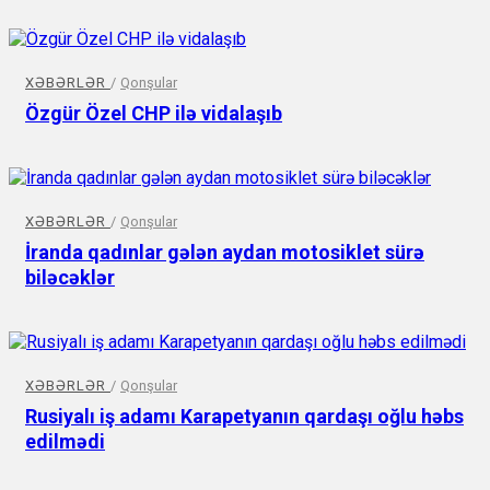
XƏBƏRLƏR
/
Qonşular
Özgür Özel CHP ilə vidalaşıb
XƏBƏRLƏR
/
Qonşular
İranda qadınlar gələn aydan motosiklet sürə
biləcəklər
XƏBƏRLƏR
/
Qonşular
Rusiyalı iş adamı Karapetyanın qardaşı oğlu həbs
edilmədi