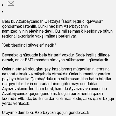
Belə ki, Azərbaycandan Qəzzaya “sabitləşdirici qüvvələr”
göndərmək istənilir. Çünki heç kim Azərbaycanın
namizədliyinin əleyhinə deyil. Bu, müsəlman ölkəsidir və bütün
regional aktorlarla yaxşı münasibətləri var.
“Sabitləşdirici qüvvələr” nədir?
Beynəlxalq hüquqda belə bir tərif yoxdur. Sadə ingilis dilində
desək, onlar BMT mandatı olmayan sülhməramlı qüvvələrdir.
Onların etməli olduqları şey imzalanmış müqavilənin icrasına
nəzarət etmək və müşahidə etməkdir. Onlar humanitar yardım
paylaya bilərlər. Qarabağdakı rus sülhməramlıları hətta büstlər
də qoydular, lakin sonradan birini götürməyi unudublar:
Aiyazovskinin. İndi həm büst, həm də Ayvazovski unudulub.
Azərbaycanda qoşun göndərmək üçün parlamentin qərarı
lazımdır. Əlbəttə, bu ikinci dərəcəli məsələdir; əsas qərar başqa
yerdə veriləcək.
Ürəyimə damıb ki, Azərbaycan qoşun göndərəcək.