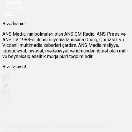
-
Reportaj
-
Proqram
-
Film
Bizə İnanın!
ANS Media-nın bölmələri olan ANS ÇM Radio, ANS Press və
ANS TV 1988-ci ildən milyonlarla insana Dəqiq, Qərəzsiz və
Vicdanlı multimedia xəbərləri çatdırır. ANS Media maliyyə,
iqtisadiyyat, siyasət, mədəniyyət və idmandan ibarət olan milli
və beynəlxalq analitik məqalələri təqdim edir.
Bizi İzləyin!
Abşeron rayonu, Qobu qəsəbəsi, Çingiz Mustafayev küç 311,