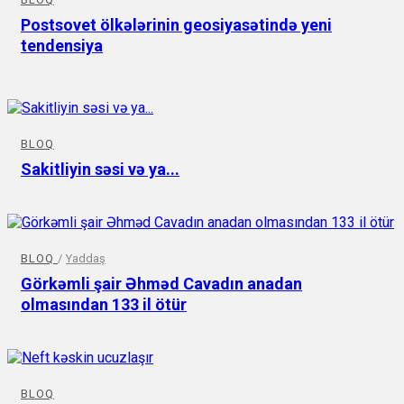
Postsovet ölkələrinin geosiyasətində yeni
tendensiya
BLOQ
Sakitliyin səsi və ya...
BLOQ
/
Yaddaş
Görkəmli şair Əhməd Cavadın anadan
olmasından 133 il ötür
BLOQ