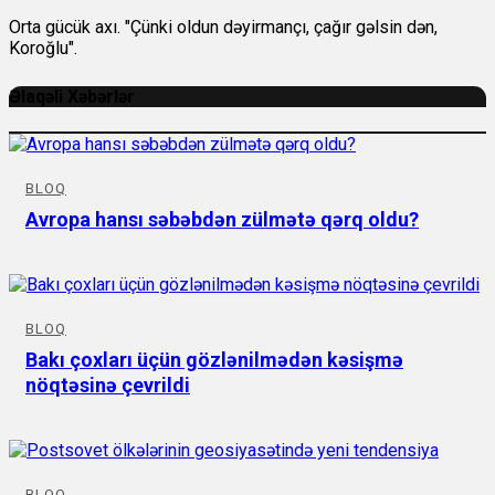
Orta gücük axı. "Çünki oldun dəyirmançı, çağır gəlsin dən,
Koroğlu".
Əlaqəli Xəbərlər
BLOQ
Avropa hansı səbəbdən zülmətə qərq oldu?
BLOQ
Bakı çoxları üçün gözlənilmədən kəsişmə
nöqtəsinə çevrildi
BLOQ