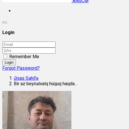
ANSÇM
Login
Remember Me
Login
Forgot Password?
Əsas Səhifə
Bir az beynəlxalq hüquq haqda...