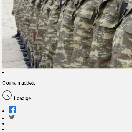
Oxuma müddəti:
1 dəqiqə