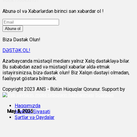
VÖEN:1700455151
Abunə ol və Xəbərlərdən birinci sən xəbərdar ol !
Abunə ol
Bizə Dəstək Olun!
DƏSTƏK OL!
Azərbaycanda müstəqil medianı yalnız Xalq dəstəkləyə bilər.
Bu səbəbdən azad və müstəqil xəbərlər əldə etmək
istəyirsinizsə, bizə dəstək olun! Biz Xalqın dəstəyi olmadan,
fəaliyyət göstərə bilmərik.
Copyright 2023 ANS - Bütün Hüquqlar Qorunur. Support by
Scorpion
Haqqımızda
May 1, 2025
May 1, 2025
May 2, 2025
May 3, 2025
May 5, 2025
May 5, 2025
Məxfilik Siyasəti
Şərtlər və Qaydalar