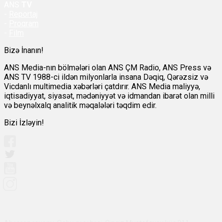
ANS
TV
-
Reportaj
-
Proqram
-
Film
Bizə İnanın!
ANS Media-nın bölmələri olan ANS ÇM Radio, ANS Press və
ANS TV 1988-ci ildən milyonlarla insana Dəqiq, Qərəzsiz və
Vicdanlı multimedia xəbərləri çatdırır. ANS Media maliyyə,
iqtisadiyyat, siyasət, mədəniyyət və idmandan ibarət olan milli
və beynəlxalq analitik məqalələri təqdim edir.
Bizi İzləyin!