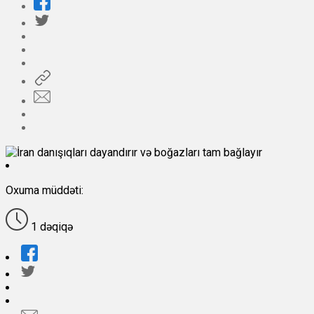
Oxuma müddəti:
1 dəqiqə