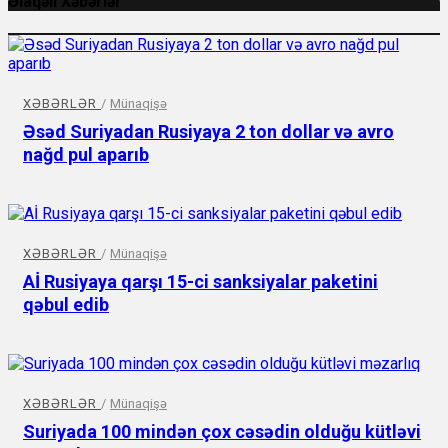
Əlaqəli Xəbərlər
XƏBƏRLƏR
/
Münaqişə
Əsəd Suriyadan Rusiyaya 2 ton dollar və avro
nağd pul aparıb
XƏBƏRLƏR
/
Münaqişə
Aİ Rusiyaya qarşı 15-ci sanksiyalar paketini
qəbul edib
XƏBƏRLƏR
/
Münaqişə
Suriyada 100 mindən çox cəsədin olduğu kütləvi