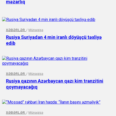
məzarlıq
XƏBƏRLƏR
/
Münaqişə
Rusiya Suriyadan 4 min iranlı döyüşçü təxliyə
edib
XƏBƏRLƏR
/
Münaqişə
Rusiya qazının Azərbaycan qazı kim tranzitini
qoymayacağıq
XƏBƏRLƏR
/
Münaqişə