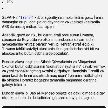
SEPAH-ın "
Tasnim
" xəbər agentliyinin məlumatına görə, İranın
danışıqlar qrupu danışıqları dayandırır və vasitəçi vasitəsilə
ABŞ ilə mesaj mübadiləsi aparır.
Agentlik qeyd edir ki, bu qərar İsrail ordusunun Livanda,
xüsusən də Beyrutda və ölkənin cənubunda davam edən
hərəkətlərinə "etiraz olaraq" verilib. Tehran etiraf edib ki,
"Livanın təhlükəsizliyi atəşkəsin ilkin şərtlərindən biri idi və
atəşkəs artıq bütün cəbhələrdə pozulub".
Bundan əlavə, nəşr İran Silahlı Qüvvələrinin və Müqavimət
Oxunun bütün cəbhələrinin "sionist cinayətlərinə" cavab vermək
və yeni cəbhələr açmaq əzmini vurğulayır. Həmçinin, "İsraili və
onun tərəfdarlarını cəzalandırmaq üçün" Tehranın müttəfiqləri
ilə birlikdə Hörmüz boğazını tamamilə bağlamaq qərarına
gəldiyi bildirilir.
Bundan əlavə, o, Bab əl-Məndəb boğazı da daxil olmaqla digər
strateji sahələrdə də tədbirləri gücləndirməyi planlaşdırır.