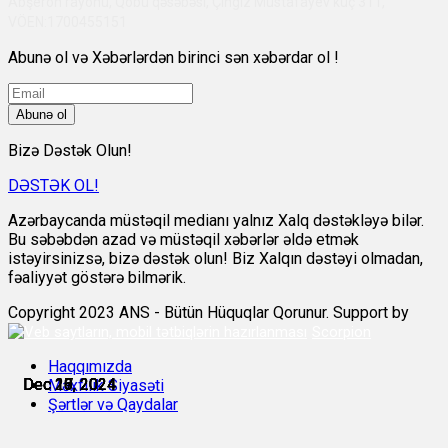
Abşeron rayonu, Qobu qəsəbəsi, Çingiz Mustafayev küç 311,
VÖEN:1700455151
Abunə ol və Xəbərlərdən birinci sən xəbərdar ol !
Abunə ol
Bizə Dəstək Olun!
DƏSTƏK OL!
Azərbaycanda müstəqil medianı yalnız Xalq dəstəkləyə bilər.
Bu səbəbdən azad və müstəqil xəbərlər əldə etmək
istəyirsinizsə, bizə dəstək olun! Biz Xalqın dəstəyi olmadan,
fəaliyyət göstərə bilmərik.
Copyright 2023 ANS - Bütün Hüquqlar Qorunur. Support by
Scorpion
Haqqımızda
Dec 16, 2024
Dec 16, 2024
Dec 17, 2024
Dec 19, 2024
Dec 20, 2024
Dec 23, 2024
Məxfilik Siyasəti
Şərtlər və Qaydalar