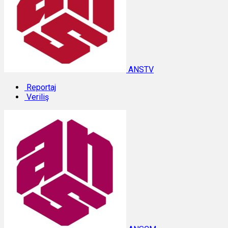
ANSTV
Reportaj
Veriliş