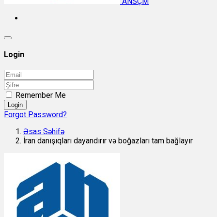
ANSÇM
Login
Remember Me
Login
Forgot Password?
Əsas Səhifə
İran danışıqları dayandırır və boğazları tam bağlayır