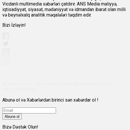
Vicdanlı multimedia xəbərləri çatdırır. ANS Media maliyyə,
iqtisadiyyat, siyasət, mədəniyyət və idmandan ibarət olan milli
və beynəlxalq analitik məqalələri təqdim edir.
Bizi İzləyin!
Abşeron rayonu, Qobu qəsəbəsi, Çingiz Mustafayev küç 311,
VÖEN:1700455151
Abunə ol və Xəbərlərdən birinci sən xəbərdar ol !
Abunə ol
Bizə Dəstək Olun!