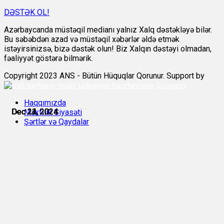
DƏSTƏK OL!
Azərbaycanda müstəqil medianı yalnız Xalq dəstəkləyə bilər.
Bu səbəbdən azad və müstəqil xəbərlər əldə etmək
istəyirsinizsə, bizə dəstək olun! Biz Xalqın dəstəyi olmadan,
fəaliyyət göstərə bilmərik.
Copyright 2023 ANS - Bütün Hüquqlar Qorunur. Support by
Scorpion
Haqqımızda
Dec 23, 2024
Dec 23, 2024
Dec 24, 2024
Dec 24, 2024
Dec 24, 2024
Dec 24, 2024
Məxfilik Siyasəti
Şərtlər və Qaydalar