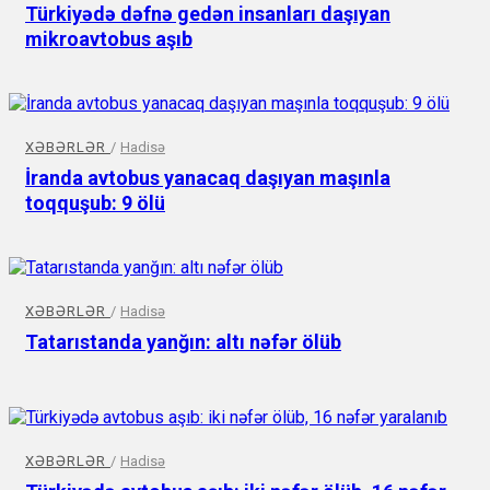
Türkiyədə dəfnə gedən insanları daşıyan
mikroavtobus aşıb
XƏBƏRLƏR
/
Hadisə
İranda avtobus yanacaq daşıyan maşınla
toqquşub: 9 ölü
XƏBƏRLƏR
/
Hadisə
Tatarıstanda yanğın: altı nəfər ölüb
XƏBƏRLƏR
/
Hadisə