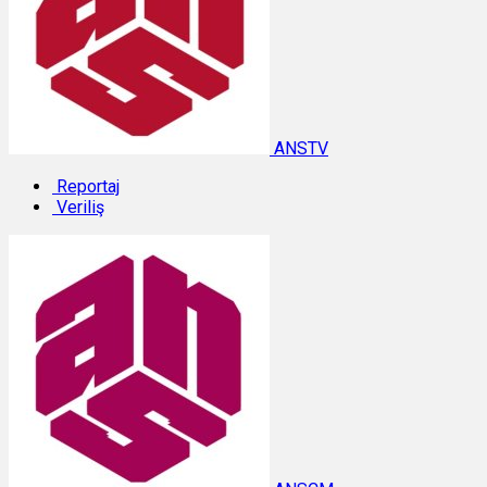
ANSTV
Reportaj
Veriliş