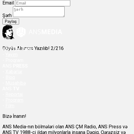
Email
Şərh
Paylaş
Döyüş Alnınıza Yazılıb! 2/216
ANS
ÇM Radio
-
Yayım
- Proqram
ANS
PRESS
-
Xəbərlər
-
Bloq
-
Müsahibə
ANS
TV
-
Reportaj
-
Proqram
-
Film
Bizə İnanın!
ANS Media-nın bölmələri olan ANS ÇM Radio, ANS Press və
ANS TV 1988-ci ildən milyonlarla insana Dəqiq, Qərəzsiz və