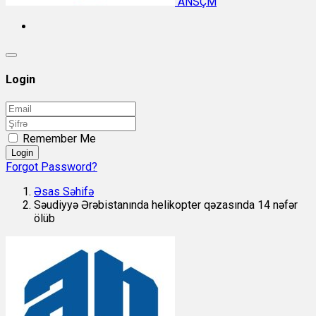
ANSÇM
Login
Remember Me
Login
Forgot Password?
Əsas Səhifə
Səudiyyə Ərəbistanında helikopter qəzasında 14 nəfər
ölüb