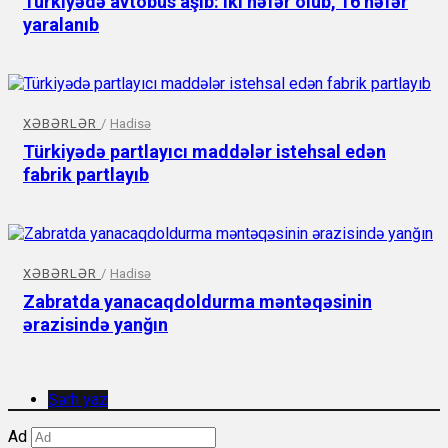
Türkiyədə avtobus aşıb: iki nəfər ölüb, 16 nəfər
yaralanıb
XƏBƏRLƏR
/
Hadisə
Türkiyədə partlayıcı maddələr istehsal edən
fabrik partlayıb
XƏBƏRLƏR
/
Hadisə
Zabratda yanacaqdoldurma məntəqəsinin
ərazisində yanğın
Şərh yaz
Ad