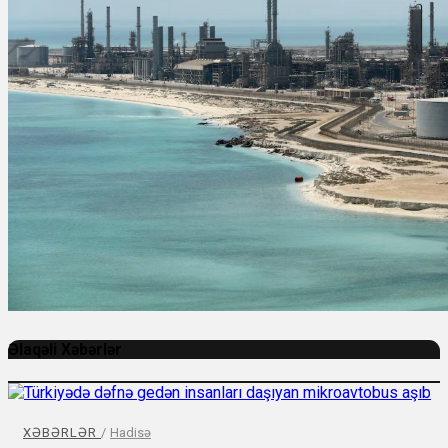
Əlaqəli Xəbərlər
XƏBƏRLƏR
/
Hadisə