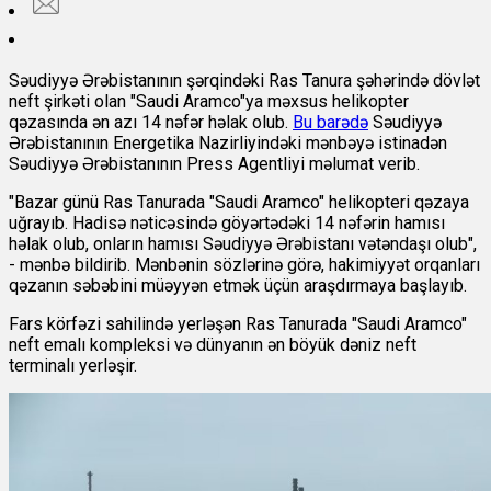
Səudiyyə Ərəbistanının şərqindəki Ras Tanura şəhərində dövlət
neft şirkəti olan "Saudi Aramco"ya məxsus helikopter
qəzasında ən azı 14 nəfər həlak olub.
Bu barədə
Səudiyyə
Ərəbistanının Energetika Nazirliyindəki mənbəyə istinadən
Səudiyyə Ərəbistanının Press Agentliyi məlumat verib.
"Bazar günü Ras Tanurada "Saudi Aramco" helikopteri qəzaya
uğrayıb. Hadisə nəticəsində göyərtədəki 14 nəfərin hamısı
həlak olub, onların hamısı Səudiyyə Ərəbistanı vətəndaşı olub",
- mənbə bildirib. Mənbənin sözlərinə görə, hakimiyyət orqanları
qəzanın səbəbini müəyyən etmək üçün araşdırmaya başlayıb.
Fars körfəzi sahilində yerləşən Ras Tanurada "Saudi Aramco"
neft emalı kompleksi və dünyanın ən böyük dəniz neft
terminalı yerləşir.