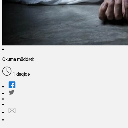
Oxuma müddəti:
1 dəqiqə