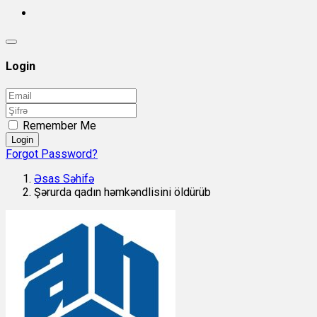
Login
Remember Me
Login
Forgot Password?
Əsas Səhifə
Şərurda qadın həmkəndlisini öldürüb