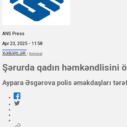
ANS Press
Apr 23, 2025 - 11:58
XƏBƏRLƏR
/
Kriminal
Şərurda qadın həmkəndlisini ö
Aypara Əsgərova polis əməkdaşları tərəfi