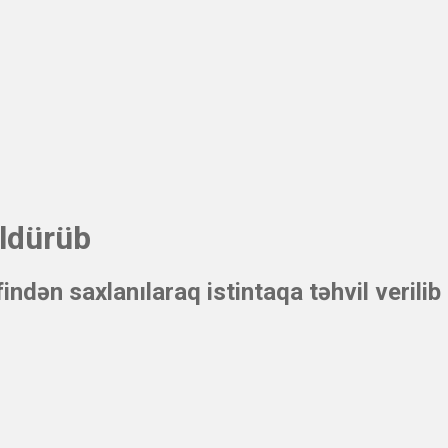
ldürüb
ndən saxlanılaraq istintaqa təhvil verilib