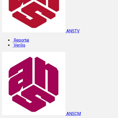
ANSTV
Reportaj
Veriliş
ANSÇM