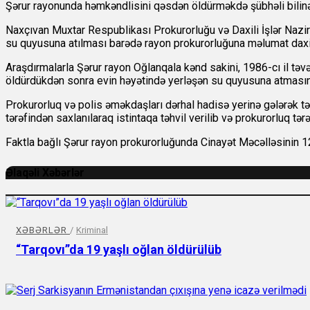
Şərur rayonunda həmkəndlisini qəsdən öldürməkdə şübhəli bilinə
Naxçıvan Muxtar Respublikası Prokurorluğu və Daxili İşlər Nazirl
su quyusuna atılması barədə rayon prokurorluğuna məlumat daxi
Araşdırmalarla Şərur rayon Oğlanqala kənd sakini, 1986-cı il t
öldürdükdən sonra evin həyətində yerləşən su quyusuna atmasın
Prokurorluq və polis əməkdaşları dərhal hadisə yerinə gələrək tə
tərəfindən saxlanılaraq istintaqa təhvil verilib və prokurorluq tə
Faktla bağlı Şərur rayon prokurorluğunda Cinayət Məcəlləsinin 12
Əlaqəli Xəbərlər
XƏBƏRLƏR
/
Kriminal
“Tarqovı”da 19 yaşlı oğlan öldürülüb