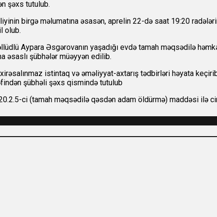
n şəxs tutulub.
iyinin birgə məlumatına əsasən, aprelin 22-də saat 19:20 radələri
l olub.
əvəllüdlü Aypara Əsgərovanın yaşadığı evdə tamah məqsədilə həmkə
a əsaslı şübhələr müəyyən edilib.
xirəsalınmaz istintaq və əməliyyat-axtarış tədbirləri həyata keçir
rəfindən şübhəli şəxs qismində tutulub
0.2.5-ci (tamah məqsədilə qəsdən adam öldürmə) maddəsi ilə cinayə