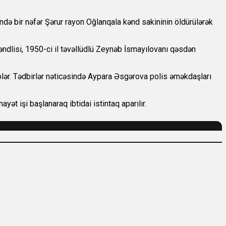
ndə bir nəfər Şərur rayon Oğlanqala kənd sakininin öldürülərək
ndlisi, 1950-ci il təvəllüdlü Zeynəb İsmayılovanı qəsdən
iblər. Tədbirlər nəticəsində Aypara Əsgərova polis əməkdaşları
t işi başlanaraq ibtidai istintaq aparılır.