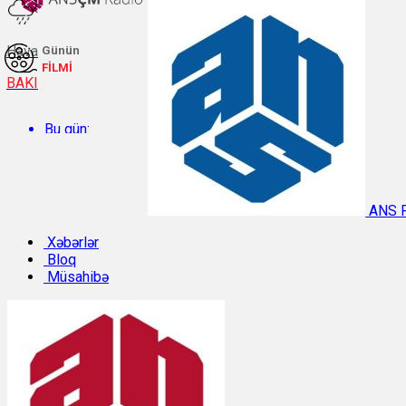
Hava
Günün
FİLMİ
BAKI
Bu gün:
Temperatur: 32.3°C. Rütubət: 38%.
ANS 
Sabah:
Xəbərlər
Bloq
Müsahibə
Temperatur: 31.1°C. Rütubət: 42%.