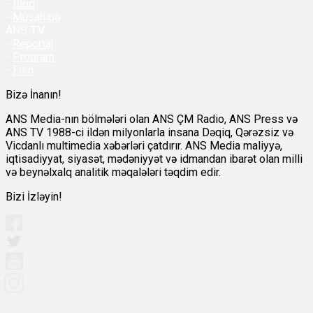
-
Bloq
-
Müsahibə
ANS
TV
-
Reportaj
-
Proqram
-
Film
Bizə İnanın!
ANS Media-nın bölmələri olan ANS ÇM Radio, ANS Press və
ANS TV 1988-ci ildən milyonlarla insana Dəqiq, Qərəzsiz və
Vicdanlı multimedia xəbərləri çatdırır. ANS Media maliyyə,
iqtisadiyyat, siyasət, mədəniyyət və idmandan ibarət olan milli
və beynəlxalq analitik məqalələri təqdim edir.
Bizi İzləyin!