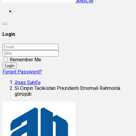
ANSÇM
Login
Remember Me
Login
Forgot Password?
Əsas Səhifə
Si Cinpin Tacikistan Prezidenti Emoməli Rəhmonla
görüşüb