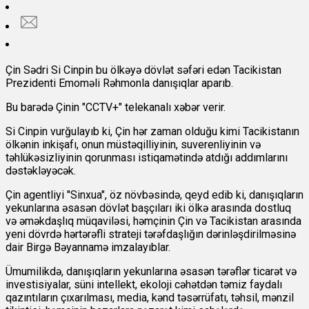
Çin Sədri Si Cinpin bu ölkəyə dövlət səfəri edən Tacikistan
Prezidenti Emoməli Rəhmonla danışıqlar aparıb.
Bu barədə
Çinin "CCTV+" telekanalı xəbər verir.
Si Cinpin vurğulayıb ki, Çin hər zaman olduğu kimi Tacikistanın
ölkənin inkişafı, onun müstəqilliyinin, suverenliyinin və
təhlükəsizliyinin qorunması istiqamətində atdığı addımlarını
dəstəkləyəcək.
Çin agentliyi "Sinxua", öz növbəsində, qeyd edib ki, danışıqların
yekunlarına əsasən dövlət başçıları iki ölkə arasında dostluq
və əməkdaşlıq müqaviləsi, həmçinin Çin və Tacikistan arasında
yeni dövrdə hərtərəfli strateji tərəfdaşlığın dərinləşdirilməsinə
dair Birgə Bəyannamə imzalayıblar.
Ümumilikdə, danışıqların yekunlarına əsasən tərəflər ticarət və
investisiyalar, süni intellekt, ekoloji cəhətdən təmiz faydalı
qazıntıların çıxarılması, media, kənd təsərrüfatı, təhsil, mənzil