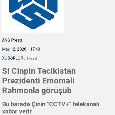
ANS Press
May 12, 2026 - 17:40
XƏBƏRLƏR
/
Siyasət
Si Cinpin Tacikistan
Prezidenti Emoməli
Rəhmonla görüşüb
Bu barədə Çinin "CCTV+" telekanalı
xəbər verir