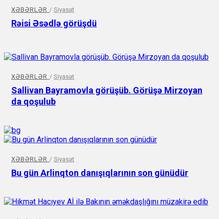
XƏBƏRLƏR
/
Siyasət
Rəisi Əsədlə görüşdü
XƏBƏRLƏR
/
Siyasət
Sallivan Bayramovla görüşüb. Görüşə Mirzoyan
da qoşulub
XƏBƏRLƏR
/
Siyasət
Bu gün Arlinqton danışıqlarının son günüdür