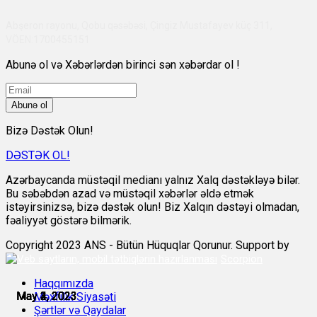
Abşeron rayonu, Qobu qəsəbəsi, Çingiz Mustafayev küç 311,
VÖEN:1700455151
Abunə ol və Xəbərlərdən birinci sən xəbərdar ol !
Abunə ol
Bizə Dəstək Olun!
DƏSTƏK OL!
Azərbaycanda müstəqil medianı yalnız Xalq dəstəkləyə bilər.
Bu səbəbdən azad və müstəqil xəbərlər əldə etmək
istəyirsinizsə, bizə dəstək olun! Biz Xalqın dəstəyi olmadan,
fəaliyyət göstərə bilmərik.
Copyright 2023 ANS - Bütün Hüquqlar Qorunur. Support by
Scorpion
Haqqımızda
May 2, 2023
May 3, 2023
May 3, 2023
May 3, 2023
May 4, 2023
May 4, 2023
Məxfilik Siyasəti
Şərtlər və Qaydalar