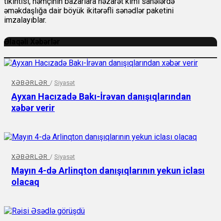
tikintisi, həmçinin bazarlara nəzarət kimi sahələrdə
əməkdaşlığa dair böyük ikitərəfli sənədlər paketini
imzalayıblar.
Əlaqəli Xəbərlər
XƏBƏRLƏR
/
Siyasət
Ayxan Hacızadə Bakı-İrəvan danışıqlarından
xəbər verir
XƏBƏRLƏR
/
Siyasət
Mayın 4-də Arlinqton danışıqlarının yekun iclası
olacaq