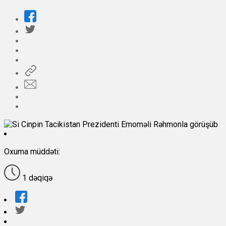
Oxuma müddəti:
1 dəqiqə