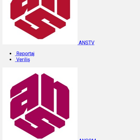
ANSTV
Reportaj
Veriliş