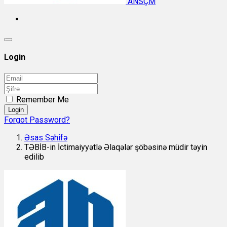
ANSÇM
Login
Remember Me
Login
Forgot Password?
Əsas Səhifə
TƏBİB-in İctimaiyyətlə Əlaqələr şöbəsinə müdir təyin
edilib