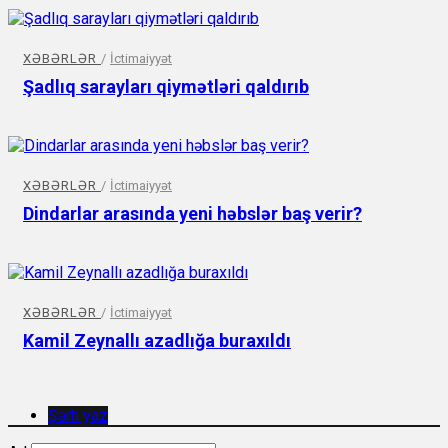
XƏBƏRLƏR
/
İctimaiyyət
Şadlıq sarayları qiymətləri qaldırıb
XƏBƏRLƏR
/
İctimaiyyət
Dindarlar arasında yeni həbslər baş verir?
XƏBƏRLƏR
/
İctimaiyyət
Kamil Zeynallı azadlığa buraxıldı
Şərh yaz