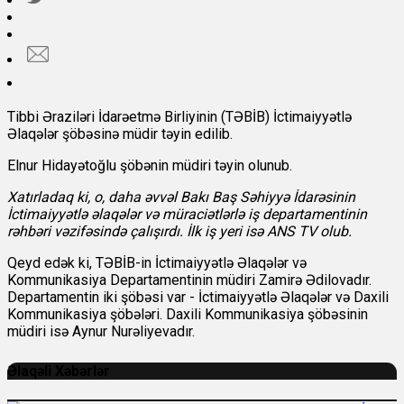
Tibbi Əraziləri İdarəetmə Birliyinin (TƏBİB) İctimaiyyətlə
Əlaqələr şöbəsinə müdir təyin edilib.
Elnur Hidayətoğlu şöbənin müdiri təyin olunub.
Xatırladaq ki, o, daha əvvəl Bakı Baş Səhiyyə İdarəsinin
İctimaiyyətlə əlaqələr və müraciətlərlə iş departamentinin
rəhbəri vəzifəsində çalışırdı. İlk iş yeri isə ANS TV olub.
Qeyd edək ki, TƏBİB-in İctimaiyyətlə Əlaqələr və
Kommunikasiya Departamentinin müdiri Zamirə Ədilovadır.
Departamentin iki şöbəsi var - İctimaiyyətlə Əlaqələr və Daxili
Kommunikasiya şöbələri. Daxili Kommunikasiya şöbəsinin
müdiri isə Aynur Nurəliyevadır.
Əlaqəli Xəbərlər