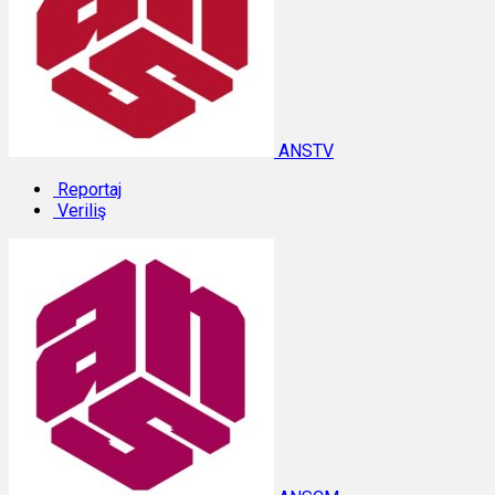
ANSTV
Reportaj
Veriliş