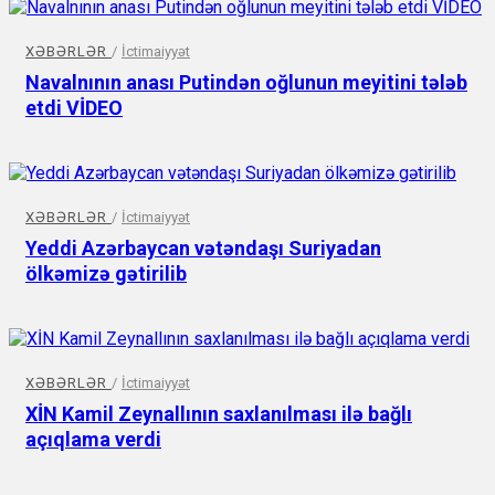
XƏBƏRLƏR
/
İctimaiyyət
Navalnının anası Putindən oğlunun meyitini tələb
etdi VİDEO
XƏBƏRLƏR
/
İctimaiyyət
Yeddi Azərbaycan vətəndaşı Suriyadan
ölkəmizə gətirilib
XƏBƏRLƏR
/
İctimaiyyət
XİN Kamil Zeynallının saxlanılması ilə bağlı
açıqlama verdi