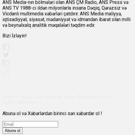
ANS Media-nın bölmələri olan ANS ÇM Radio, ANS Press və
ANS TV 1988-ci ildən milyonlarla insana Dəqiq, Qərəzsiz və
Vicdanlı multimedia xəbərləri çatdırır. ANS Media maliyyə,
iqtisadiyyat, siyasət, mədəniyyət və idmandan ibarət olan milli
və beynəlxalq analitik məqalələri təqdim edir.
Bizi İzləyin!
Abşeron rayonu, Qobu qəsəbəsi, Çingiz Mustafayev küç 311,
VÖEN:1700455151
Abunə ol və Xəbərlərdən birinci sən xəbərdar ol !
Abunə ol