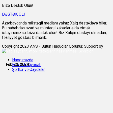
Bizə Dəstək Olun!
DƏSTƏK OL!
Azərbaycanda müstəqil medianı yalnız Xalq dəstəkləyə bilər.
Bu səbəbdən azad və müstəqil xəbərlər əldə etmək
istəyirsinizsə, bizə dəstək olun! Biz Xalqın dəstəyi olmadan,
fəaliyyət göstərə bilmərik.
Copyright 2023 ANS - Bütün Hüquqlar Qorunur. Support by
Scorpion
Haqqımızda
Feb 20, 2024
Feb 21, 2024
Feb 21, 2024
Feb 21, 2024
Feb 21, 2024
Feb 21, 2024
Məxfilik Siyasəti
Şərtlər və Qaydalar