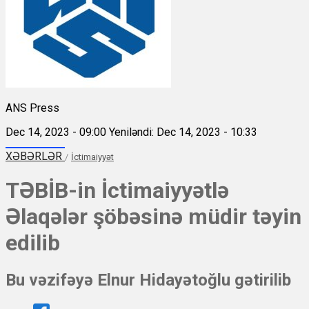
ANS Press
Dec 14, 2023 - 09:00
Yeniləndi: Dec 14, 2023 - 10:33
XƏBƏRLƏR
/
İctimaiyyət
TƏBİB-in İctimaiyyətlə
Əlaqələr şöbəsinə müdir təyin
edilib
Bu vəzifəyə Elnur Hidayətoğlu gətirilib