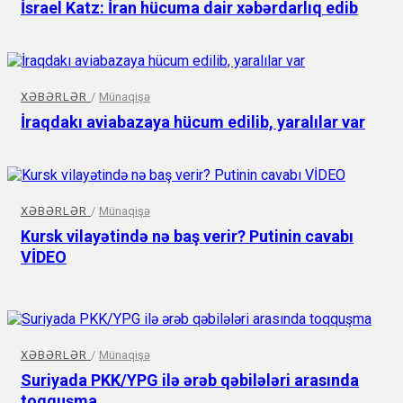
İsrael Katz: İran hücuma dair xəbərdarlıq edib
XƏBƏRLƏR
/
Münaqişə
İraqdakı aviabazaya hücum edilib, yaralılar var
XƏBƏRLƏR
/
Münaqişə
Kursk vilayətində nə baş verir? Putinin cavabı
VİDEO
XƏBƏRLƏR
/
Münaqişə
Suriyada PKK/YPG ilə ərəb qəbilələri arasında
toqquşma