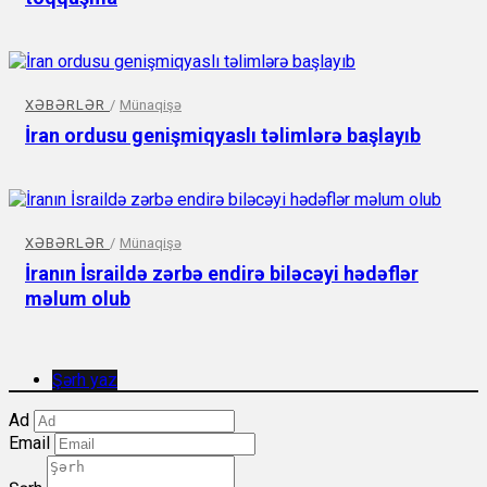
XƏBƏRLƏR
/
Münaqişə
İran ordusu genişmiqyaslı təlimlərə başlayıb
XƏBƏRLƏR
/
Münaqişə
İranın İsraildə zərbə endirə biləcəyi hədəflər
məlum olub
Şərh yaz
Ad
Email