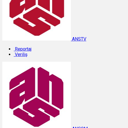
ANSTV
Reportaj
Veriliş