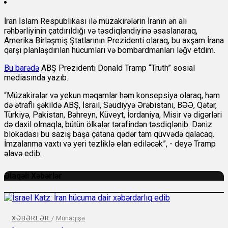
İran İslam Respublikası ilə müzakirələrin İranın ən ali
rəhbərliyinin çatdırıldığı və təsdiqləndiyinə əsaslanaraq,
Amerika Birləşmiş Ştatlarının Prezidenti olaraq, bu axşam İrana
qarşı planlaşdırılan hücumları və bombardmanları ləğv etdim.
Bu barədə
ABŞ Prezidenti Donald Tramp “Truth” sosial
mediasında yazıb.
“Müzakirələr və yekun məqamlar həm konsepsiya olaraq, həm
də ətraflı şəkildə ABŞ, İsrail, Səudiyyə Ərəbistanı, BƏƏ, Qətər,
Türkiyə, Pakistan, Bəhreyn, Küveyt, İordaniya, Misir və digərləri
də daxil olmaqla, bütün ölkələr tərəfindən təsdiqlənib. Dəniz
blokadası bu saziş başa çatana qədər tam qüvvədə qalacaq.
İmzalanma vaxtı və yeri tezliklə elan ediləcək”, - deyə Tramp
əlavə edib.
Əlaqəli Xəbərlər
XƏBƏRLƏR
/
Münaqişə