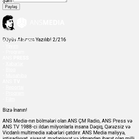
Şərh
Paylaş
Döyüş Alnınıza Yazılıb! 2/216
ANS
ÇM Radio
-
Yayım
- Proqram
ANS
PRESS
-
Xəbərlər
-
Bloq
-
Müsahibə
ANS
TV
-
Reportaj
-
Proqram
-
Film
Bizə İnanın!
ANS Media-nın bölmələri olan ANS ÇM Radio, ANS Press və
ANS TV 1988-ci ildən milyonlarla insana Dəqiq, Qərəzsiz və
Vicdanlı multimedia xəbərləri çatdırır. ANS Media maliyyə,
iqtisadiyyat, siyasət, mədəniyyət və idmandan ibarət olan milli