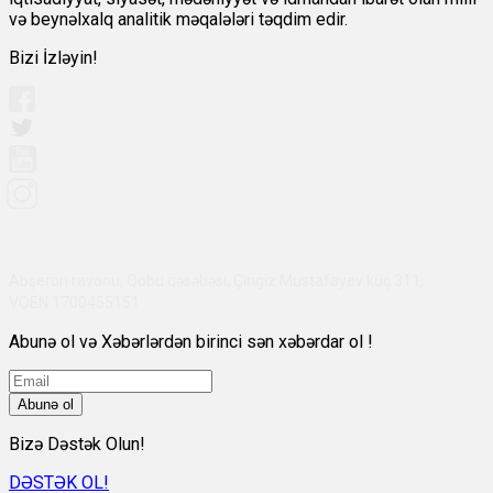
və beynəlxalq analitik məqalələri təqdim edir.
Bizi İzləyin!
Abşeron rayonu, Qobu qəsəbəsi, Çingiz Mustafayev küç 311,
VÖEN:1700455151
Abunə ol və Xəbərlərdən birinci sən xəbərdar ol !
Abunə ol
Bizə Dəstək Olun!
DƏSTƏK OL!