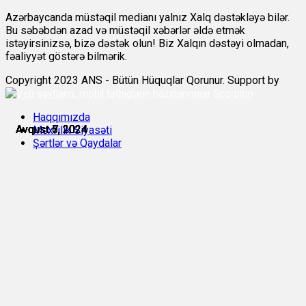
Azərbaycanda müstəqil medianı yalnız Xalq dəstəkləyə bilər.
Bu səbəbdən azad və müstəqil xəbərlər əldə etmək
istəyirsinizsə, bizə dəstək olun! Biz Xalqın dəstəyi olmadan,
fəaliyyət göstərə bilmərik.
Copyright 2023 ANS - Bütün Hüquqlar Qorunur. Support by
Scorpion
Haqqımızda
Avqust 5, 2024
Avqust 6, 2024
Avqust 7, 2024
Avqust 7, 2024
Avqust 7, 2024
Avqust 7, 2024
Məxfilik Siyasəti
Şərtlər və Qaydalar