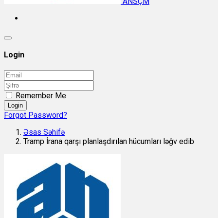
ANSÇM
Login
Remember Me
Login
Forgot Password?
Əsas Səhifə
Tramp İrana qarşı planlaşdırılan hücumları ləğv edib