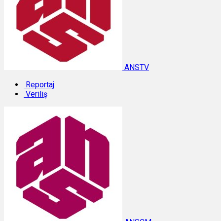
ANSTV
Reportaj
Veriliş