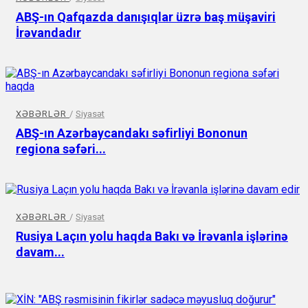
ABŞ-ın Qafqazda danışıqlar üzrə baş müşaviri
İrəvandadır
XƏBƏRLƏR
/
Siyasət
ABŞ-ın Azərbaycandakı səfirliyi Bononun
regiona səfəri...
XƏBƏRLƏR
/
Siyasət
Rusiya Laçın yolu haqda Bakı və İrəvanla işlərinə
davam...