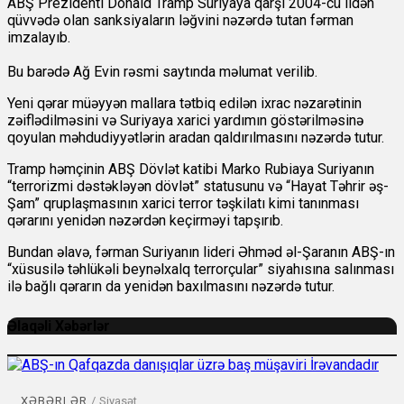
ABŞ Prezidenti Donald Tramp Suriyaya qarşı 2004-cü ildən
qüvvədə olan sanksiyaların ləğvini nəzərdə tutan fərman
imzalayıb.
Bu barədə Ağ Evin rəsmi saytında məlumat verilib.
Yeni qərar müəyyən mallara tətbiq edilən ixrac nəzarətinin
zəiflədilməsini və Suriyaya xarici yardımın göstərilməsinə
qoyulan məhdudiyyətlərin aradan qaldırılmasını nəzərdə tutur.
Tramp həmçinin ABŞ Dövlət katibi Marko Rubiaya Suriyanın
“terrorizmi dəstəkləyən dövlət” statusunu və “Hayat Təhrir əş-
Şam” qruplaşmasının xarici terror təşkilatı kimi tanınması
qərarını yenidən nəzərdən keçirməyi tapşırıb.
Bundan əlavə, fərman Suriyanın lideri Əhməd əl-Şaranın ABŞ-ın
“xüsusilə təhlükəli beynəlxalq terrorçular” siyahısına salınması
ilə bağlı qərarın da yenidən baxılmasını nəzərdə tutur.
Əlaqəli Xəbərlər
XƏBƏRLƏR
/
Siyasət