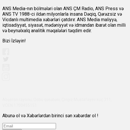
ANS Media-nın bölmələri olan ANS ÇM Radio, ANS Press və
ANS TV 1988-ci ildən milyonlarla insana Dəqiq, Qərəzsiz və
Vicdanlı multimedia xəbərləri çatdırır. ANS Media maliyyə,
iqtisadiyyat, siyasət, mədəniyyət və idmandan ibarət olan milli
və beynəlxalq analitik məqalələri təqdim edir.
Bizi İzləyin!
Abşeron rayonu, Qobu qəsəbəsi, Çingiz Mustafayev küç 311,
VÖEN:1700455151
Abunə ol və Xəbərlərdən birinci sən xəbərdar ol !