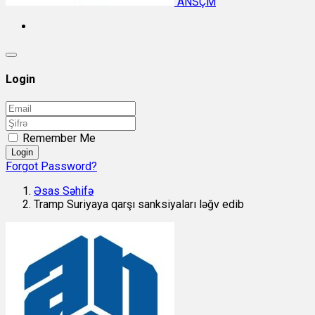
ANSÇM
Login
Remember Me
Login
Forgot Password?
Əsas Səhifə
Tramp Suriyaya qarşı sanksiyaları ləğv edib