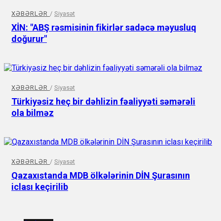
XƏBƏRLƏR
/
Siyasət
XİN: "ABŞ rəsmisinin fikirlər sadəcə məyusluq
doğurur"
XƏBƏRLƏR
/
Siyasət
Türkiyəsiz heç bir dəhlizin fəaliyyəti səmərəli
ola bilməz
XƏBƏRLƏR
/
Siyasət
Qazaxıstanda MDB ölkələrinin DİN Şurasının
iclası keçirilib