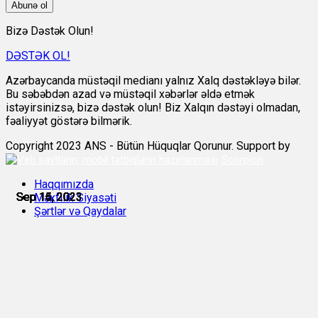
Abunə ol
Bizə Dəstək Olun!
DƏSTƏK OL!
Azərbaycanda müstəqil medianı yalnız Xalq dəstəkləyə bilər.
Bu səbəbdən azad və müstəqil xəbərlər əldə etmək
istəyirsinizsə, bizə dəstək olun! Biz Xalqın dəstəyi olmadan,
fəaliyyət göstərə bilmərik.
Copyright 2023 ANS - Bütün Hüquqlar Qorunur. Support by
Scorpion
Haqqımızda
Sep 14, 2023
Sep 15, 2023
Sep 15, 2023
Sep 15, 2023
Sep 15, 2023
Sep 16, 2023
Məxfilik Siyasəti
Şərtlər və Qaydalar