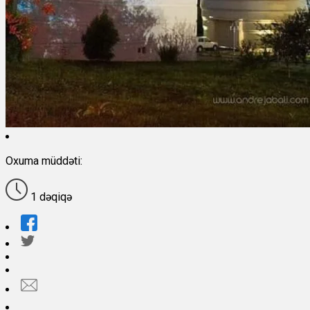
Oxuma müddəti:
1 dəqiqə