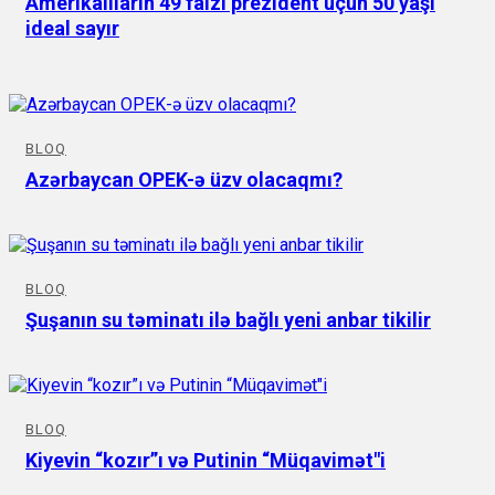
Amerikalıların 49 faizi prezident üçün 50 yaşı
ideal sayır
BLOQ
Azərbaycan OPEK-ə üzv olacaqmı?
BLOQ
Şuşanın su təminatı ilə bağlı yeni anbar tikilir
BLOQ
Kiyevin “kozır”ı və Putinin “Müqavimət"i