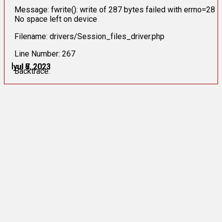
Message: fwrite(): write of 287 bytes failed with errno=28
No space left on device
Filename: drivers/Session_files_driver.php
Line Number: 267
İyul 6, 2023
İyul 6, 2023
İyul 7, 2023
İyul 7, 2023
İyul 7, 2023
İyul 8, 2023
Backtrace: