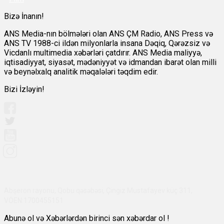
Bizə İnanın!
ANS Media-nın bölmələri olan ANS ÇM Radio, ANS Press və
ANS TV 1988-ci ildən milyonlarla insana Dəqiq, Qərəzsiz və
Vicdanlı multimedia xəbərləri çatdırır. ANS Media maliyyə,
iqtisadiyyat, siyasət, mədəniyyət və idmandan ibarət olan milli
və beynəlxalq analitik məqalələri təqdim edir.
Bizi İzləyin!
Abşeron rayonu, Qobu qəsəbəsi, Çingiz Mustafayev küç 311,
VÖEN:1700455151
Abunə ol və Xəbərlərdən birinci sən xəbərdar ol !