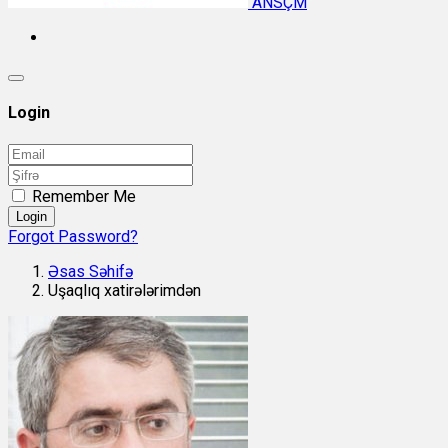
ANSÇM
Login
Remember Me
Login
Forgot Password?
Əsas Səhifə
Uşaqlıq xatirələrimdən