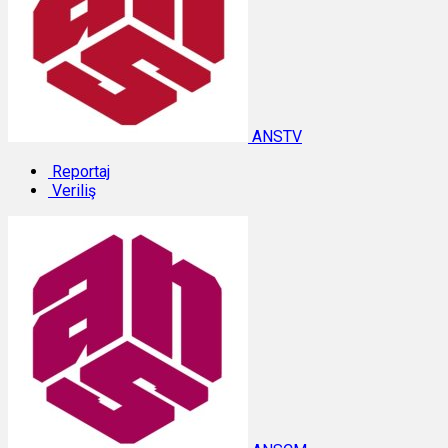
ANSTV
Reportaj
Veriliş