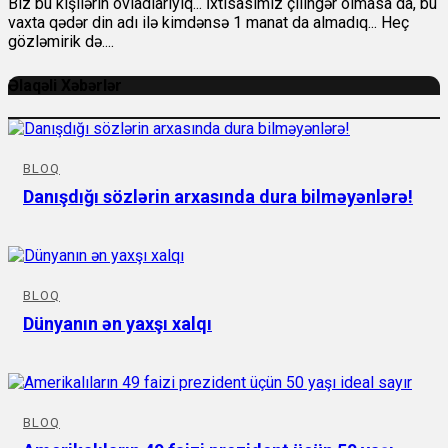
Biz bu kişilərin övladlarıyıq... İxtisasımız çilingər olmasa da, bu
vaxta qədər din adı ilə kimdənsə 1 manat da almadıq... Heç
gözləmirik də....
Əlaqəli Xəbərlər
BLOQ
Danışdığı sözlərin arxasında dura bilməyənlərə!
BLOQ
Dünyanın ən yaxşı xalqı
BLOQ