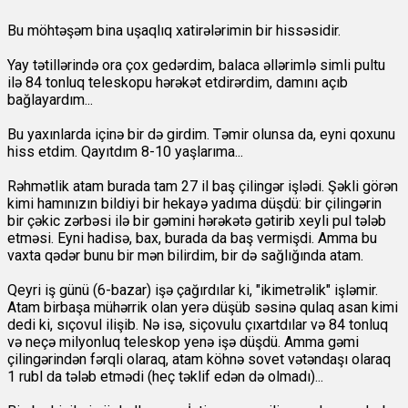
Bu möhtəşəm bina uşaqlıq xatirələrimin bir hissəsidir.
Yay tətillərində ora çox gedərdim, balaca əllərimlə simli pultu
ilə 84 tonluq teleskopu hərəkət etdirərdim, damını açıb
bağlayardım...
Bu yaxınlarda içinə bir də girdim. Təmir olunsa da, eyni qoxunu
hiss etdim. Qayıtdım 8-10 yaşlarıma...
Rəhmətlik atam burada tam 27 il baş çilingər işlədi. Şəkli görən
kimi hamınızın bildiyi bir hekayə yadıma düşdü: bir çilingərin
bir çəkic zərbəsi ilə bir gəmini hərəkətə gətirib xeyli pul tələb
etməsi. Eyni hadisə, bax, burada da baş vermişdi. Amma bu
vaxta qədər bunu bir mən bilirdim, bir də sağlığında atam.
Qeyri iş günü (6-bazar) işə çağırdılar ki, "ikimetrəlik" işləmir.
Atam birbaşa mühərrik olan yerə düşüb səsinə qulaq asan kimi
dedi ki, sıçovul ilişib. Nə isə, siçovulu çıxartdılar və 84 tonluq
və neçə milyonluq teleskop yenə işə düşdü. Amma gəmi
çilingərindən fərqli olaraq, atam köhnə sovet vətəndaşı olaraq
1 rubl da tələb etmədi (heç təklif edən də olmadı)...