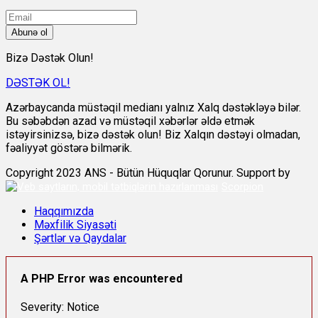
Abunə ol
Bizə Dəstək Olun!
DƏSTƏK OL!
Azərbaycanda müstəqil medianı yalnız Xalq dəstəkləyə bilər.
Bu səbəbdən azad və müstəqil xəbərlər əldə etmək
istəyirsinizsə, bizə dəstək olun! Biz Xalqın dəstəyi olmadan,
fəaliyyət göstərə bilmərik.
Copyright 2023 ANS - Bütün Hüquqlar Qorunur. Support by
Scorpion
Haqqımızda
Məxfilik Siyasəti
Şərtlər və Qaydalar
A PHP Error was encountered
Severity: Notice