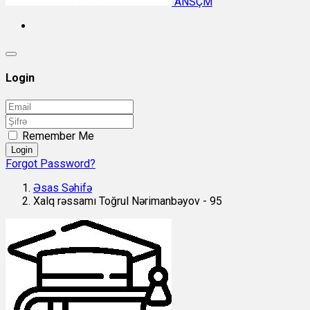
ANSÇM
Login
Remember Me
Login
Forgot Password?
Əsas Səhifə
Xalq rəssamı Toğrul Nərimanbəyov - 95