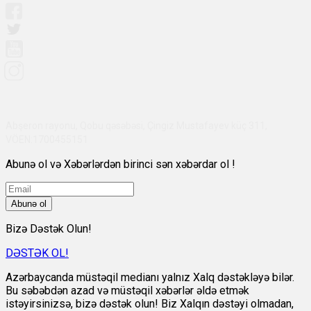
Abşeron rayonu, Qobu qəsəbəsi, Çingiz Mustafayev küç 311,
VÖEN:1700455151
Abunə ol və Xəbərlərdən birinci sən xəbərdar ol !
Abunə ol
Bizə Dəstək Olun!
DƏSTƏK OL!
Azərbaycanda müstəqil medianı yalnız Xalq dəstəkləyə bilər.
Bu səbəbdən azad və müstəqil xəbərlər əldə etmək
istəyirsinizsə, bizə dəstək olun! Biz Xalqın dəstəyi olmadan,