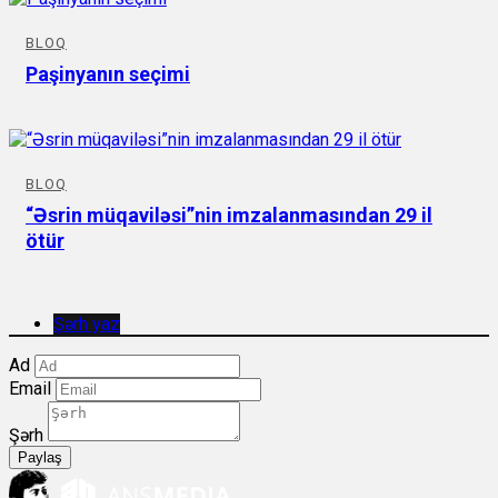
BLOQ
Paşinyanın seçimi
BLOQ
“Əsrin müqaviləsi”nin imzalanmasından 29 il
ötür
Şərh yaz
Ad
Email
Şərh
Paylaş