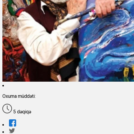
Oxuma müddəti:
5 dəqiqə