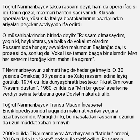
Toğrul Nərimanbəyov təkcə rəssam deyil, həm də opera ifaçısı
idi. Onun gözəl, məxməri bariton səsi var idi. Klassik
operalardan, xüsusilə İtaliya bəstəkarlarının əsərlərindən
ariyaları peşəkar səviyyədə ifa edirdi.
O, müsahibələrindən birində deyib: “Rəssam olmasaydım,
yəqin ki, heykəltaraş, ya bəlkə də vokalist olardım.
Rəssamlıqda hər şey əvvəldən məlumdur. Başlanğıc da, iş
prosesi də, sonluq da. Vokal isə tamam başqa bir aləmdir. Mən
hər səhərimi torağay kimi mahnı ilə açıram”.
T.Nərimanbəyovun zəhməti heç də hədər getməyib. O, 30
yaşında Əməkdar, 33 yaşında isə Xalq rəssamı adına layiq
görülüb. 1974-cü ildə dünyaşöhrətli bəstəkar Fikrət Əmirovun
"Nəsimi dastanı", 1980-ci ildə isə "Min bir gecə" əsərlərinə
verdiyi səhnə tərtibatına görə Dövlət mükafatı alıb.
Toğrul Nərimanbəyov Fransa Müasir İncəsənət
Ensiklopediyasında haqqında məlumat verilən yeganə
azərbaycanlıdır. Maraqlıdır ki, bu məsələdən rəssamın özünün
də uzun müddət xəbəri olmayıb.
2000-ci ildə T.Nərimanbəyov Azərbaycanın "İstiqlal" ordeni,
2010-cu ildə isə "Şərəf" ordeni ilə təltif edilib. Rəssamın