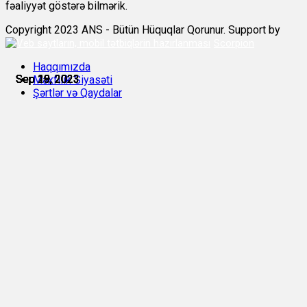
fəaliyyət göstərə bilmərik.
Copyright 2023 ANS - Bütün Hüquqlar Qorunur. Support by
Scorpion
Haqqımızda
Sep 18, 2023
Sep 19, 2023
Sep 19, 2023
Sep 19, 2023
Sep 19, 2023
Sep 20, 2023
Məxfilik Siyasəti
Şərtlər və Qaydalar