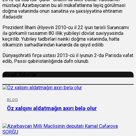
müstəqil Azərbaycanın bu ali mükafatlarına layiq görülməsi
doğma vətənində onun sənətinə və şəxsiyyətinə ehtiramın
ifadəsidir.
Prezident İlham Əliyevin 2010-cu il 22 iyun tarixli Sərəncamı
ilə görkəmli rəssamın 80 illik yubileyi dövlət səviyyəsində
keçirilib. Yubiley tədbirləri nəinki doğma vətənində, hətta
ölkəmizin sərhədlərindən kənarda da qeyd edilib.
Dünyaşöhrətli fırça ustası 2013-cü il iyunun 2-də Parisdə vəfat
edib, Passi qəbiristanlığında dəfn olunub.
Əlaqəli Xəbərlər
BLOQ
Öz xalqını aldatmağın axırı belə olur