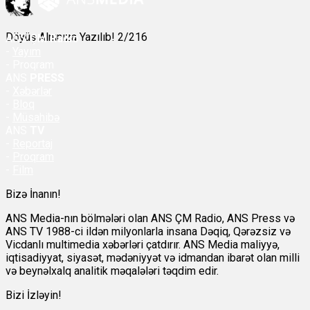
Döyüş Alnınıza Yazılıb! 2/216
ANS
ÇM Radio
-
Yayım
- Proqram
ANS
PRESS
-
Xəbərlər
-
Bloq
-
Müsahibə
ANS
TV
-
Reportaj
-
Proqram
-
Film
Bizə İnanın!
ANS Media-nın bölmələri olan ANS ÇM Radio, ANS Press və
ANS TV 1988-ci ildən milyonlarla insana Dəqiq, Qərəzsiz və
Vicdanlı multimedia xəbərləri çatdırır. ANS Media maliyyə,
iqtisadiyyat, siyasət, mədəniyyət və idmandan ibarət olan milli
və beynəlxalq analitik məqalələri təqdim edir.
Bizi İzləyin!