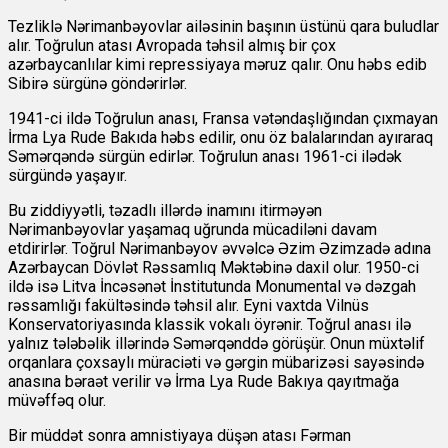
Tezliklə Nərimanbəyovlar ailəsinin başının üstünü qara buludlar
alır. Toğrulun atası Avropada təhsil almış bir çox
azərbaycanlılar kimi repressiyaya məruz qalır. Onu həbs edib
Sibirə sürgünə göndərirlər.
1941-ci ildə Toğrulun anası, Fransa vətəndaşlığından çıxmayan
İrma Lya Rude Bakıda həbs edilir, onu öz balalarından ayıraraq
Səmərqəndə sürgün edirlər. Toğrulun anası 1961-ci ilədək
sürgündə yaşayır.
Bu ziddiyyətli, təzadlı illərdə inamını itirməyən
Nərimanbəyovlar yaşamaq uğrunda mücadiləni davam
etdirirlər. Toğrul Nərimanbəyov əvvəlcə Əzim Əzimzadə adına
Azərbaycan Dövlət Rəssamlıq Məktəbinə daxil olur. 1950-ci
ildə isə Litva İncəsənət İnstitutunda Monumental və dəzgah
rəssamlığı fakültəsində təhsil alır. Eyni vaxtda Vilnüs
Konservatoriyasında klassik vokalı öyrənir. Toğrul anası ilə
yalnız tələbəlik illərində Səmərqənddə görüşür. Onun müxtəlif
orqanlara çoxsaylı müraciəti və gərgin mübarizəsi sayəsində
anasına bəraət verilir və İrma Lya Rude Bakıya qayıtmağa
müvəffəq olur.
Bir müddət sonra amnistiyaya düşən atası Fərman