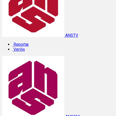
ANSTV
Reportaj
Veriliş