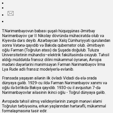
T.Nərimanbəyovun babası şuşalı hüquqşünas Əmirbəy
Nərimanbəyov çar II Nikolay dövründə mühacirətdə olub və
Kiyevdə dərs deyib. Azərbaycan Xalq Cümhuriyyəti qurulandan
sonra Vətənə qayıdıb və Bakıda qubernator olub. Əmirbəyin
oğlu Fərman (Toğrulun atası) da Şuşada doğulub. Tuluza
Universitetinin mühəndis–elektrik fakültəsində oxuyub. Təhsil
aldığı müddətdə fransız dilini mükəmməl öyrənən, Avropa
mədəni dəyərlərini mənimsəyən Fərman Nərimanbəyov İrma
Lya Rude adlı fransız modelyerlə evlənib.
Fransada yaşayan ailənin ilk övladı Vidadi də elə orada
dünyaya gəlib. 1929-cu ildə Fərman Nərimanbəyov xanımı və
oğlu ilə birlikdə Bakıya qayıdıb. 1930-cu il avqustun 7-də
Nərimanbəyovlar ailəsinin ikinci oğlu - Toğrul dünyaya gəlib.
Avropada təhsil almış valideynlərinin zəngin mənəvi aləmi
Toğrulun tərbiyəsinə, erkən yaşlarından hərtərəfli, mükəmməl
formalaşmasına təsir edir.