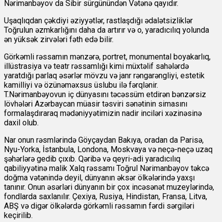
Nərimanbəyov da Sibir sürgünündən Vətənə qayıdır.
Uşaqlıqdan çəkdiyi əziyyətlər, rastlaşdığı ədalətsizliklər
Toğrulun əzmkarlığını daha da artırır və o, yaradıcılıq yolunda
ən yüksək zirvələri fəth edə bilir.
Görkəmli rəssamın mənzərə, portret, monumental boyakarlıq,
illüstrasiya və teatr rəssamlığı kimi müxtəlif sahələrdə
yaratdığı parlaq əsərlər mövzu və janr rəngarəngliyi, estetik
kamilliyi və özünəməxsus üslubu ilə fərqlənir.
T.Nərimanbəyovun iç dünyasını təcəssüm etdirən bənzərsiz
lövhələri Azərbaycan müasir təsviri sənətinin simasını
formalaşdıraraq mədəniyyətimizin nadir inciləri xəzinəsinə
daxil olub.
Nar onun rəsmlərində Göyçaydan Bakıya, oradan da Parisə,
Nyu-Yorka, İstanbula, Londona, Moskvaya və neçə-neçə uzaq
şəhərlərə gedib çıxıb. Qəribə və qeyri-adi yaradıcılıq
qabiliyyətinə malik Xalq rəssamı Toğrul Nərimanbəyov təkcə
doğma vətənində deyil, dünyanın əksər ölkələrində yaxşı
tanınır. Onun əsərləri dünyanın bir çox incəsənət muzeylərində,
fondlarda saxlanılır. Çexiya, Rusiya, Hindistan, Fransa, Litva,
ABŞ və digər ölkələrdə görkəmli rəssamın fərdi sərgiləri
keçirilib.