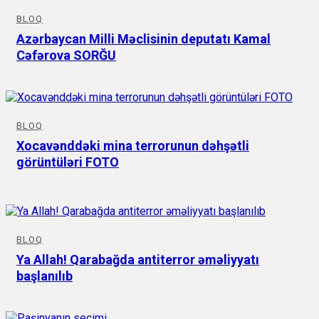
BLOQ
Azərbaycan Milli Məclisinin deputatı Kamal
Cəfərova SORĞU
BLOQ
Xocavənddəki mina terrorunun dəhşətli
görüntüləri FOTO
BLOQ
Ya Allah! Qarabağda antiterror əməliyyatı
başlanılıb