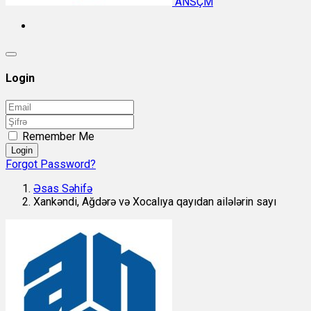
ANSÇM
Login
Remember Me
Login
Forgot Password?
Əsas Səhifə
Xankəndi, Ağdərə və Xocalıya qayıdan ailələrin sayı