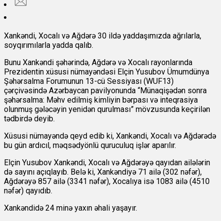
Xankəndi, Xocalı və Ağdərə 30 ildə yaddaşımızda ağrılarla,
soyqırımılarla yadda qalıb.
Bunu Xankəndi şəhərində, Ağdərə və Xocalı rayonlarında
Prezidentin xüsusi nümayəndəsi Elçin Yusubov Ümumdünya
Şəhərsalma Forumunun 13-cü Sessiyası (WUF13)
çərçivəsində Azərbaycan pavilyonunda “Münaqişədən sonra
şəhərsalma: Məhv edilmiş kimliyin bərpası və inteqrasiya
olunmuş gələcəyin yenidən qurulması” mövzusunda keçirilən
tədbirdə deyib.
Xüsusi nümayəndə qeyd edib ki, Xankəndi, Xocalı və Ağdərədə
bu gün ardıcıl, məqsədyönlü quruculuq işlər aparılır.
Elçin Yusubov Xankəndi, Xocalı və Ağdərəyə qayıdan ailələrin
də sayını açıqlayıb. Belə ki, Xankəndiyə 71 ailə (302 nəfər),
Ağdərəyə 857 ailə (3341 nəfər), Xocalıya isə 1083 ailə (4510
nəfər) qayıdıb.
Xankəndidə 24 minə yaxın əhali yaşayır.