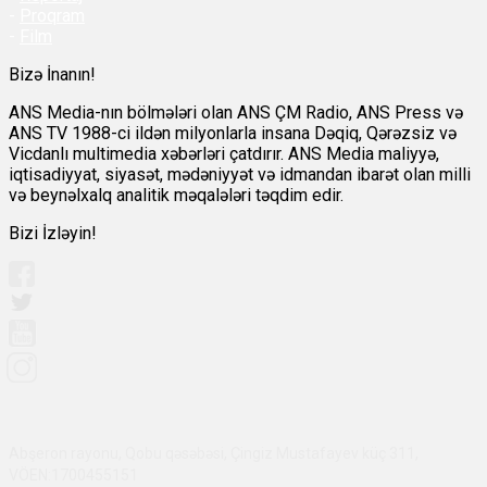
-
Proqram
-
Film
Bizə İnanın!
ANS Media-nın bölmələri olan ANS ÇM Radio, ANS Press və
ANS TV 1988-ci ildən milyonlarla insana Dəqiq, Qərəzsiz və
Vicdanlı multimedia xəbərləri çatdırır. ANS Media maliyyə,
iqtisadiyyat, siyasət, mədəniyyət və idmandan ibarət olan milli
və beynəlxalq analitik məqalələri təqdim edir.
Bizi İzləyin!
Abşeron rayonu, Qobu qəsəbəsi, Çingiz Mustafayev küç 311,
VÖEN:1700455151