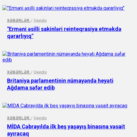
XƏBƏRLƏR
/
Qayıdış
"Erməni əsilli sakinləri reinteqrasiya etməkdə
qərarlıyıq"
XƏBƏRLƏR
/
Qayıdış
Britaniya parlamentinin nümayəndə heyəti
Ağdama səfər edib
XƏBƏRLƏR
/
Qayıdış
MİDA Cəbrayılda ilk beş yaşayış binasına vəsait
ayıracaq