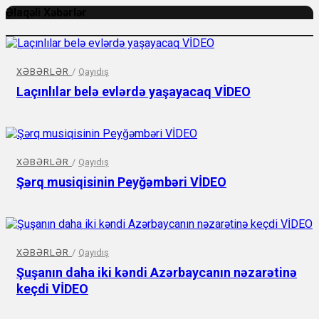
Əlaqəli Xəbərlər
XƏBƏRLƏR
/
Qayıdış
Laçınlılar belə evlərdə yaşayacaq VİDEO
XƏBƏRLƏR
/
Qayıdış
Şərq musiqisinin Peyğəmbəri VİDEO
XƏBƏRLƏR
/
Qayıdış
Şuşanın daha iki kəndi Azərbaycanın nəzarətinə
keçdi VİDEO