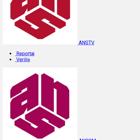
ANSTV
Reportaj
Veriliş