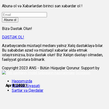
Abunə ol və Xəbərlərdən birinci sən xəbərdar ol !
Abunə ol
Bizə Dəstək Olun!
DƏSTƏK OL!
Azərbaycanda müstəqil medianı yalnız Xalq dəstəkləyə bilər.
Bu səbəbdən azad və müstəqil xəbərlər əldə etmək
istəyirsinizsə, bizə dəstək olun! Biz Xalqın dəstəyi olmadan,
fəaliyyət göstərə bilmərik.
Copyright 2023 ANS - Bütün Hüquqlar Qorunur. Support by
Scorpion
Haqqımızda
Apr 1, 2023
Apr 3, 2023
Apr 3, 2023
Apr 4, 2023
Apr 6, 2023
Apr 11, 2023
Məxfilik Siyasəti
Şərtlər və Qaydalar