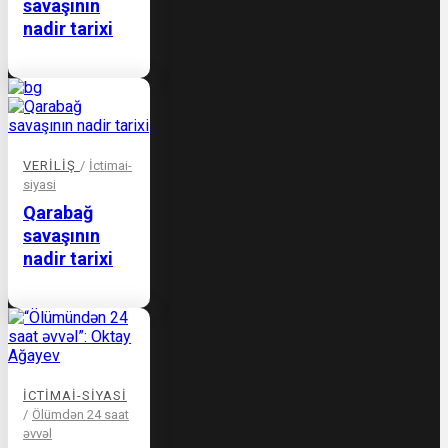
savaşının
nadir tarixi
VERILIŞ
/
İctimai-
siyasi
Qarabağ
savaşının
nadir tarixi
İCTIMAI-SIYASI
/
Ölümdən 24 saat
əvvəl