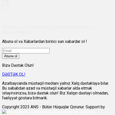
Abşeron rayonu, Qobu qəsəbəsi, Çingiz Mustafayev küç 311,
VÖEN:1700455151
Abunə ol və Xəbərlərdən birinci sən xəbərdar ol !
Abunə ol
Bizə Dəstək Olun!
DƏSTƏK OL!
Azərbaycanda müstəqil medianı yalnız Xalq dəstəkləyə bilər.
Bu səbəbdən azad və müstəqil xəbərlər əldə etmək
istəyirsinizsə, bizə dəstək olun! Biz Xalqın dəstəyi olmadan,
fəaliyyət göstərə bilmərik.
Copyright 2023 ANS - Bütün Hüquqlar Qorunur. Support by
Scorpion