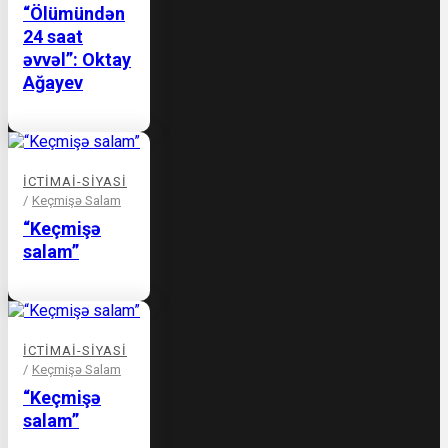
“Ölümündən
24 saat
əvvəl”: Oktay
Ağayev
İCTIMAI-SIYASI
/
Keçmişə Salam
“Keçmişə
salam”
İCTIMAI-SIYASI
/
Keçmişə Salam
“Keçmişə
salam”