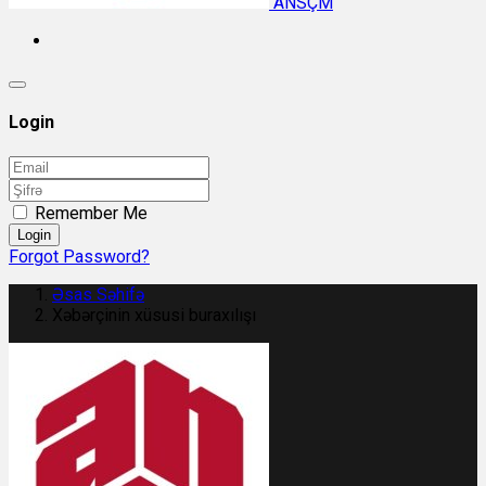
ANSÇM
Login
Remember Me
Login
Forgot Password?
Əsas Səhifə
Xəbərçinin xüsusi buraxılışı