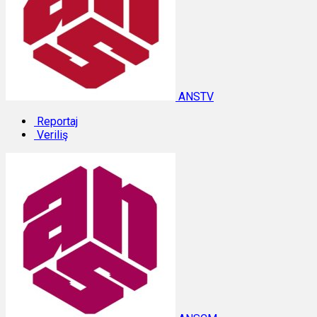
ANSTV
Reportaj
Veriliş