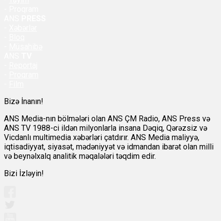
- Proqram
ANS
PRESS
-
Xəbərlər
-
Bloq
-
Müsahibə
ANS
TV
-
Reportaj
-
Proqram
-
Film
Bizə İnanın!
ANS Media-nın bölmələri olan ANS ÇM Radio, ANS Press və
ANS TV 1988-ci ildən milyonlarla insana Dəqiq, Qərəzsiz və
Vicdanlı multimedia xəbərləri çatdırır. ANS Media maliyyə,
iqtisadiyyat, siyasət, mədəniyyət və idmandan ibarət olan milli
və beynəlxalq analitik məqalələri təqdim edir.
Bizi İzləyin!