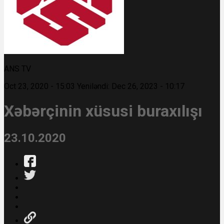
ANS TV
Oct 23, 2020 - 15:03
Yeniləndi: Dec 26, 2023 - 10:17
Xəbərçinin xüsusi buraxılışı
23.10.2020