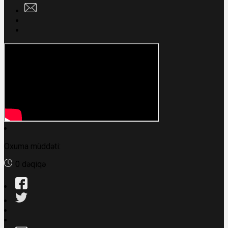
Oxuma müddəti:
0 dəqiqə