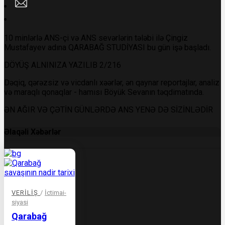
10 minlərlə ANS-çi və ANS sevərlərin tələbi ilə Çingiz
Mustafayev adına QARABAĞ STUDİYASI bu gün işə başladı.
DÖYÜŞ ALNINIZA YAZILIB 2/216
Dəqiq, qərəzsiz və vicdanlı xəərlər, ən qaynar reportajlar, analiz
və maraqlı qonaqlar - hamısı
Böyük Sevanın təqdimatında.
ƏN AĞIR VƏ ÇƏTİN GÜNLƏRDƏ ANS YENƏ DƏ SİZİNLƏDİR
Əlaqəli Xəbərlər
VERILIŞ
/
İctimai-
siyasi
Qarabağ