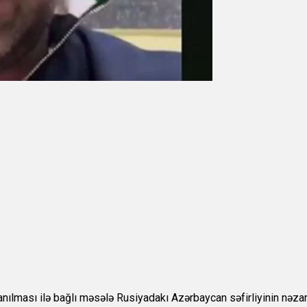
ması ilə bağlı məsələ Rusiyadakı Azərbaycan səfirliyinin nəzarət