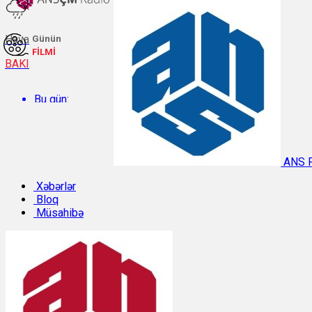
Hava
Günün
FİLMİ
BAKI
Bu gün:
Temperatur: 27.6°C. Rütubət: 60%.
ANS 
Sabah:
Xəbərlər
Bloq
Müsahibə
Temperatur: 29.8°C. Rütubət: 48%.