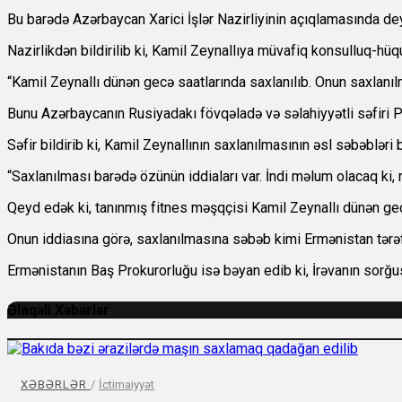
Bu barədə Azərbaycan Xarici İşlər Nazirliyinin açıqlamasında deyi
Nazirlikdən bildirilib ki, Kamil Zeynallıya müvafiq konsulluq-hüqu
“Kamil Zeynallı dünən gecə saatlarında saxlanılıb. Onun saxlanılm
Bunu Azərbaycanın Rusiyadakı fövqəladə və səlahiyyətli səfiri 
Səfir bildirib ki, Kamil Zeynallının saxlanılmasının əsl səbəbləri 
“Saxlanılması barədə özünün iddiaları var. İndi məlum olacaq ki, 
Qeyd edək ki, tanınmış fitnes məşqçisi Kamil Zeynallı dünən ge
Onun iddiasına görə, saxlanılmasına səbəb kimi Ermənistan tərəfi
Ermənistanın Baş Prokurorluğu isə bəyan edib ki, İrəvanın sorğ
Əlaqəli Xəbərlər
XƏBƏRLƏR
/
İctimaiyyət