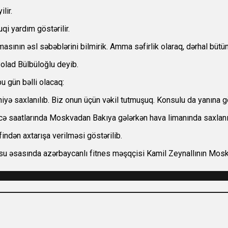
lir.
qi yardım göstərilir.
asının əsl səbəblərini bilmirik. Amma səfirlik olaraq, dərhal bütün
Polad Bülbüloğlu deyib.
bu gün bəlli olacaq:
niyə saxlanılıb. Biz onun üçün vəkil tutmuşuq. Konsulu da yanına gö
cə saatlarında Moskvadan Bakıya gələrkən hava limanında saxlanıl
ndən axtarışa verilməsi göstərilib.
usu əsasında azərbaycanlı fitnes məşqçisi Kamil Zeynallının Mosk