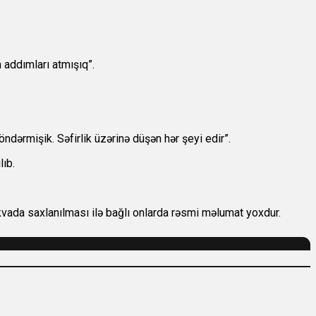
 addımları atmışıq”.
ndərmişik. Səfirlik üzərinə düşən hər şeyi edir”.
ıb.
vada saxlanılması ilə bağlı onlarda rəsmi məlumat yoxdur.