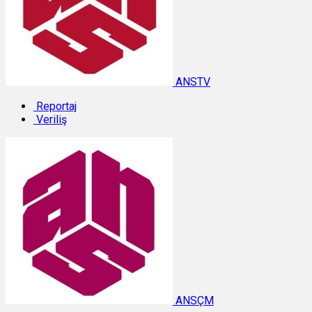
ANSTV
Reportaj
Veriliş
ANSÇM