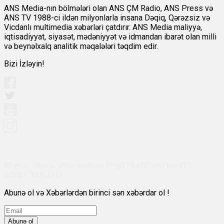
ANS Media-nın bölmələri olan ANS ÇM Radio, ANS Press və
ANS TV 1988-ci ildən milyonlarla insana Dəqiq, Qərəzsiz və
Vicdanlı multimedia xəbərləri çatdırır. ANS Media maliyyə,
iqtisadiyyat, siyasət, mədəniyyət və idmandan ibarət olan milli
və beynəlxalq analitik məqalələri təqdim edir.
Bizi İzləyin!
Abşeron rayonu, Qobu qəsəbəsi, Çingiz Mustafayev küç 311,
VÖEN:1700455151
Abunə ol və Xəbərlərdən birinci sən xəbərdar ol !
Abunə ol