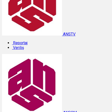
ANSTV
Reportaj
Veriliş