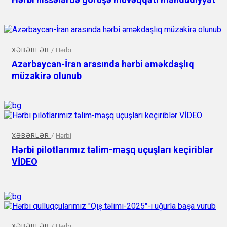
XƏBƏRLƏR
/
Hərbi
Azərbaycan-İran arasında hərbi əməkdaşlıq
müzakirə olunub
XƏBƏRLƏR
/
Hərbi
Hərbi pilotlarımız təlim-məşq uçuşları keçiriblər
VİDEO
XƏBƏRLƏR
/
Hərbi