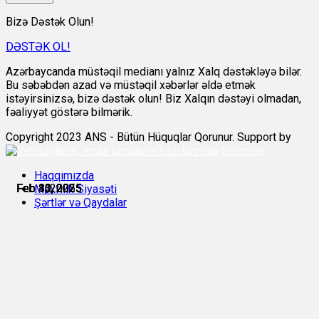
Bizə Dəstək Olun!
DƏSTƏK OL!
Azərbaycanda müstəqil medianı yalnız Xalq dəstəkləyə bilər.
Bu səbəbdən azad və müstəqil xəbərlər əldə etmək
istəyirsinizsə, bizə dəstək olun! Biz Xalqın dəstəyi olmadan,
fəaliyyət göstərə bilmərik.
Copyright 2023 ANS - Bütün Hüquqlar Qorunur. Support by
Scorpion
Haqqımızda
Feb 8, 2025
Feb 10, 2025
Feb 10, 2025
Feb 11, 2025
Feb 11, 2025
Feb 13, 2025
Məxfilik Siyasəti
Şərtlər və Qaydalar