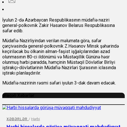
İyulun 2-də Azərbaycan Respublikasının müdafiə naziri
general-polkovnik Zakir Həsənov Belarus Respublikasına
səfər edib.
Müdafiə Nazirliyindən verilən məlumata görə, səfər
çərçivəsində general-polkovnik Z.Həsənov Minsk şəhərində
keçiriləcək bu ölkənin alman-faşist işğalçılarından azad
olunmasının 80-ci ildönümü və Müstəqillik Gününə həsr
olunmuş hərbi paradda, həmçinin Müstəqil Dövlətlər Birliyi
iştirakçı-dövlətlərinin Müdafiə Nazirləri Şurasının iclasında
iştirakı planlaşdırılır.
Müdafiə nazirinin rəsmi səfəri iyulun 3-dək davam edəcək.
Əlaqəli Xəbərlər
XƏBƏRLƏR
/
Hərbi
Hərbi hissələrdə görüşə müvəqqəti məhdudiyyət