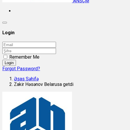
ANSÇM
Login
Remember Me
Login
Forgot Password?
Əsas Səhifə
Zakir Həsənov Belarusa getdi