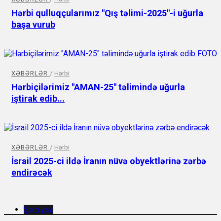
Hərbi qulluqçularımız "Qış təlimi-2025"-i uğurla
başa vurub
XƏBƏRLƏR
/
Hərbi
Hərbiçilərimiz "AMAN-25" təlimində uğurla
iştirak edib...
XƏBƏRLƏR
/
Hərbi
İsrail 2025-ci ildə İranın nüvə obyektlərinə zərbə
endirəcək
Şərh yaz