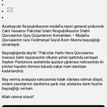
Azərbaycan Respublikasının müdafiə naziri general-polkovnik
Zakir Həsənov Pakistan İslam Respublikasının Silahlı
Qüvvələrinin Quru Qoşunlarının Komandanı – Müdafiə
Qüvvələrinin rəisi Feldmarşal Seyid Asim Munirə başsağlığı
ünvanlayıb.
Başsağlığında deyilir: "Pakistan Hərbi Hava Qüvvələrinə
məxsus təlim təyyarəsinin ölkənin şimal-qərbində yerləşən
Xayber-Paxtunxva əyalətində qəzaya uğraması nəticəsində iki
pilotun həyatını itirməsi barədə xəbər məni dərindən
kədərləndirdi.
Baş vermiş aviaqəza nəticəsində həlak olanlara rəhmət diləyir,
onların yaxınlarının dərdlərinə şərik olur, ailələrinə dərin hüznlə
başsağlığı verirəm.
Allah rəhmət eləsin".