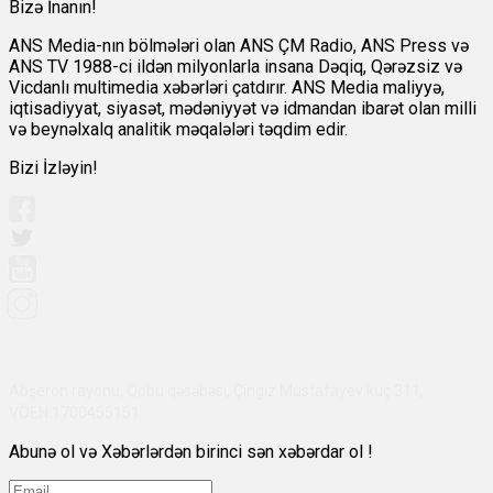
Bizə İnanın!
ANS Media-nın bölmələri olan ANS ÇM Radio, ANS Press və
ANS TV 1988-ci ildən milyonlarla insana Dəqiq, Qərəzsiz və
Vicdanlı multimedia xəbərləri çatdırır. ANS Media maliyyə,
iqtisadiyyat, siyasət, mədəniyyət və idmandan ibarət olan milli
və beynəlxalq analitik məqalələri təqdim edir.
Bizi İzləyin!
Abşeron rayonu, Qobu qəsəbəsi, Çingiz Mustafayev küç 311,
VÖEN:1700455151
Abunə ol və Xəbərlərdən birinci sən xəbərdar ol !