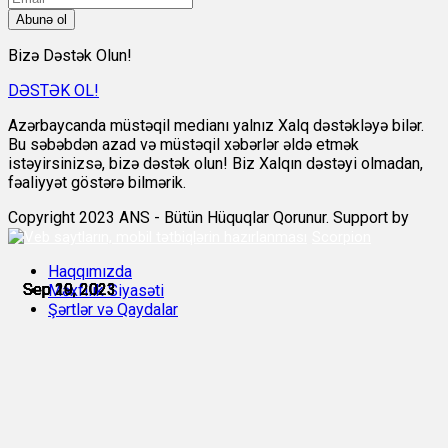
Abunə ol
Bizə Dəstək Olun!
DƏSTƏK OL!
Azərbaycanda müstəqil medianı yalnız Xalq dəstəkləyə bilər.
Bu səbəbdən azad və müstəqil xəbərlər əldə etmək
istəyirsinizsə, bizə dəstək olun! Biz Xalqın dəstəyi olmadan,
fəaliyyət göstərə bilmərik.
Copyright 2023 ANS - Bütün Hüquqlar Qorunur. Support by
Scorpion
Haqqımızda
Sep 19, 2023
Sep 19, 2023
Sep 19, 2023
Sep 19, 2023
Sep 20, 2023
Sep 20, 2023
Məxfilik Siyasəti
Şərtlər və Qaydalar