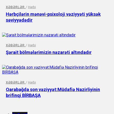
XƏBƏRLƏR
/
Hərbi
Hərbçilərin mənəvi-psixoloji vəziyyəti yüksək
səviyyədədir
XƏBƏRLƏR
/
Hərbi
Şərait bölmələrimizin nəzarəti altındadır
XƏBƏRLƏR
/
Hərbi
Qarabağda son vəziyyət:Müdafiə Nazirliyinin
brifinqi BİRBAŞA