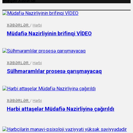
Əlaqəli Xəbərlər
XƏBƏRLƏR
/
Hərbi
Müdafiə Nazirliyinin brifinqi VİDEO
XƏBƏRLƏR
/
Hərbi
Sülhməramlılar prosesə qarışmayacaq
XƏBƏRLƏR
/
Hərbi
Hərbi attaşelər Müdafiə Nazirliyinə çağırıldı