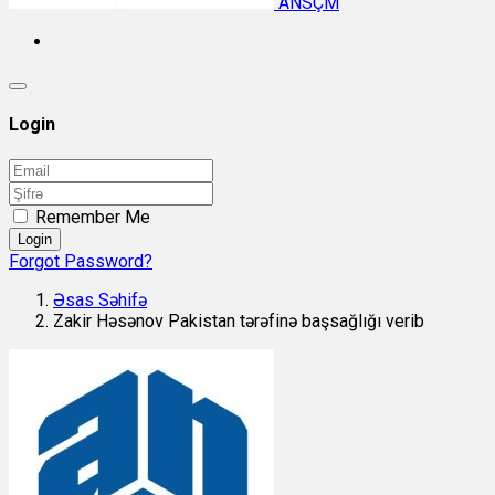
ANSÇM
Login
Remember Me
Login
Forgot Password?
Əsas Səhifə
Zakir Həsənov Pakistan tərəfinə başsağlığı verib