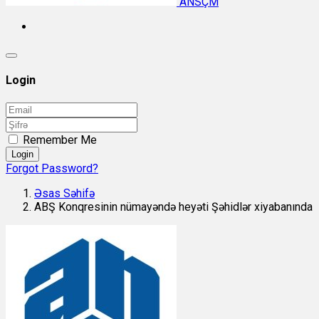
ANSÇM
Login
Remember Me
Login
Forgot Password?
Əsas Səhifə
ABŞ Konqresinin nümayəndə heyəti Şəhidlər xiyabanında