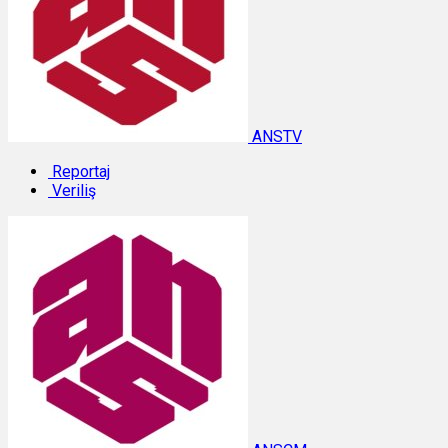
ANSTV
Reportaj
Veriliş