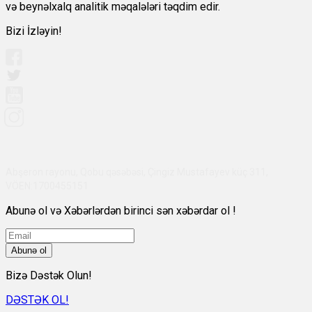
və beynəlxalq analitik məqalələri təqdim edir.
Bizi İzləyin!
Abşeron rayonu, Qobu qəsəbəsi, Çingiz Mustafayev küç 311,
VÖEN:1700455151
Abunə ol və Xəbərlərdən birinci sən xəbərdar ol !
Abunə ol
Bizə Dəstək Olun!
DƏSTƏK OL!