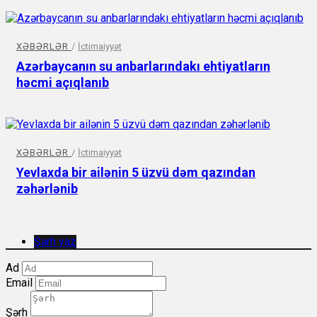
XƏBƏRLƏR
/
İctimaiyyət
Azərbaycanın su anbarlarındakı ehtiyatların
həcmi açıqlanıb
XƏBƏRLƏR
/
İctimaiyyət
Yevlaxda bir ailənin 5 üzvü dəm qazından
zəhərlənib
Şərh yaz
Ad
Email
Şərh