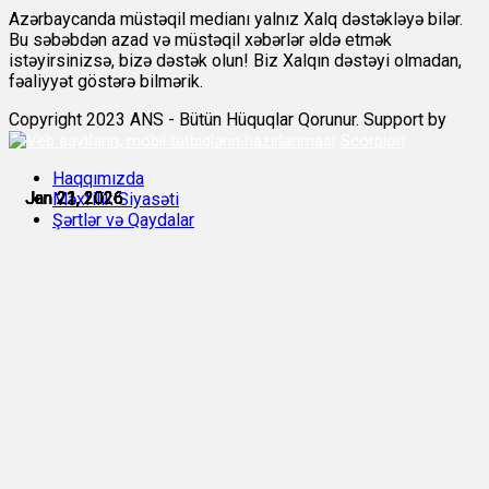
Azərbaycanda müstəqil medianı yalnız Xalq dəstəkləyə bilər.
Bu səbəbdən azad və müstəqil xəbərlər əldə etmək
istəyirsinizsə, bizə dəstək olun! Biz Xalqın dəstəyi olmadan,
fəaliyyət göstərə bilmərik.
Copyright 2023 ANS - Bütün Hüquqlar Qorunur. Support by
Scorpion
Haqqımızda
Jan 21, 2026
Jan 21, 2026
Jan 21, 2026
Jan 21, 2026
Jan 21, 2026
Jan 22, 2026
Məxfilik Siyasəti
Şərtlər və Qaydalar