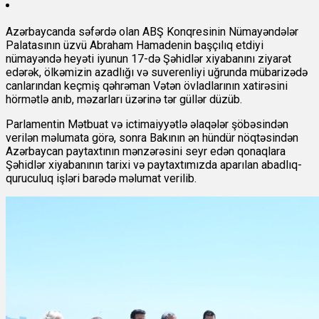
Azərbaycanda səfərdə olan ABŞ Konqresinin Nümayəndələr
Palatasının üzvü Abraham Hamadenin başçılıq etdiyi
nümayəndə heyəti iyunun 17-də Şəhidlər xiyabanını ziyarət
edərək, ölkəmizin azadlığı və suverenliyi uğrunda mübarizədə
canlarından keçmiş qəhrəman Vətən övladlarının xatirəsini
hörmətlə anıb, məzarları üzərinə tər güllər düzüb.
Parlamentin Mətbuat və ictimaiyyətlə əlaqələr şöbəsindən
verilən məlumata görə, sonra Bakının ən hündür nöqtəsindən
Azərbaycan paytaxtının mənzərəsini seyr edən qonaqlara
Şəhidlər xiyabanının tarixi və paytaxtımızda aparılan abadlıq-
quruculuq işləri barədə məlumat verilib.