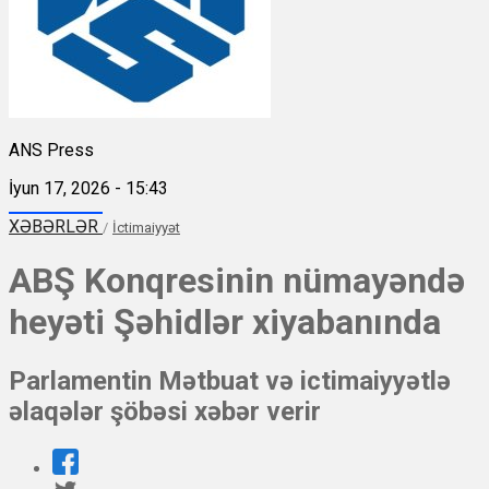
ANS Press
İyun 17, 2026 - 15:43
XƏBƏRLƏR
/
İctimaiyyət
ABŞ Konqresinin nümayəndə
heyəti Şəhidlər xiyabanında
Parlamentin Mətbuat və ictimaiyyətlə
əlaqələr şöbəsi xəbər verir