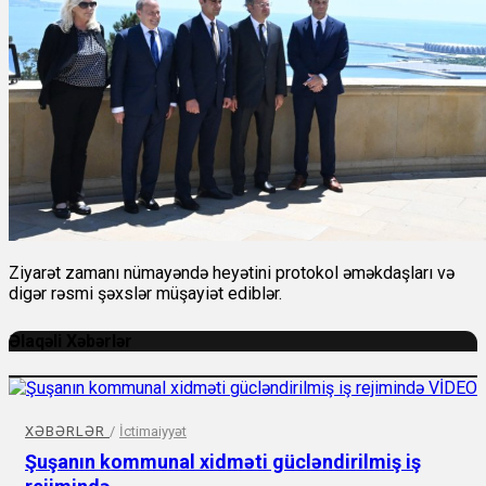
Ziyarət zamanı nümayəndə heyətini protokol əməkdaşları və
digər rəsmi şəxslər müşayiət ediblər.
Əlaqəli Xəbərlər
XƏBƏRLƏR
/
İctimaiyyət
Şuşanın kommunal xidməti gücləndirilmiş iş