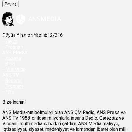
Paylaş
Döyüş Alnınıza Yazılıb! 2/216
ANS
ÇM Radio
-
Yayım
- Proqram
ANS
PRESS
-
Xəbərlər
-
Bloq
-
Müsahibə
ANS
TV
-
Reportaj
-
Proqram
-
Film
Bizə İnanın!
ANS Media-nın bölmələri olan ANS ÇM Radio, ANS Press və
ANS TV 1988-ci ildən milyonlarla insana Dəqiq, Qərəzsiz və
Vicdanlı multimedia xəbərləri çatdırır. ANS Media maliyyə,
iqtisadiyyat, siyasət, mədəniyyət və idmandan ibarət olan milli