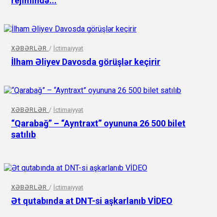
rejimində...
XƏBƏRLƏR
/
İctimaiyyət
İlham Əliyev Davosda görüşlər keçirir
XƏBƏRLƏR
/
İctimaiyyət
“Qarabağ” – “Ayntraxt” oyununa 26 500 bilet
satılıb
XƏBƏRLƏR
/
İctimaiyyət
Ət qutabında at DNT-si aşkarlanıb VİDEO