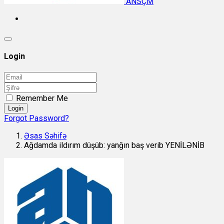
ANSÇM
Login
Remember Me
Login
Forgot Password?
Əsas Səhifə
Ağdamda ildırım düşüb: yanğın baş verib YENİLƏNİB