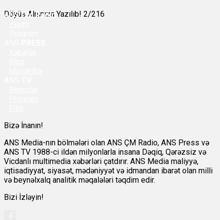
Döyüş Alnınıza Yazılıb! 2/216
ANS
ÇM Radio
-
Yayım
- Proqram
ANS
PRESS
-
Xəbərlər
-
Bloq
-
Müsahibə
ANS
TV
-
Reportaj
-
Proqram
-
Film
Bizə İnanın!
ANS Media-nın bölmələri olan ANS ÇM Radio, ANS Press və
ANS TV 1988-ci ildən milyonlarla insana Dəqiq, Qərəzsiz və
Vicdanlı multimedia xəbərləri çatdırır. ANS Media maliyyə,
iqtisadiyyat, siyasət, mədəniyyət və idmandan ibarət olan milli
və beynəlxalq analitik məqalələri təqdim edir.
Bizi İzləyin!