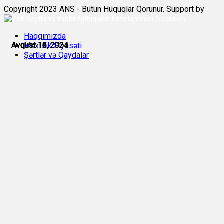
Copyright 2023 ANS - Bütün Hüquqlar Qorunur. Support by
Scorpion
Haqqımızda
Avqust 12, 2024
Avqust 14, 2024
Avqust 15, 2024
Avqust 16, 2024
Avqust 16, 2024
Avqust 16, 2024
Məxfilik Siyasəti
Şərtlər və Qaydalar