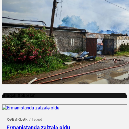
Əlaqəli Xəbərlər
XƏBƏRLƏR
/
Təbiət
Ermənistanda zəlzələ oldu