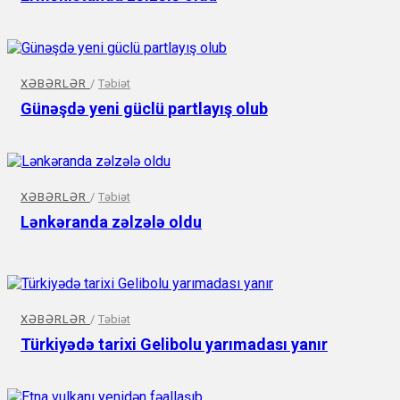
XƏBƏRLƏR
/
Təbiət
Günəşdə yeni güclü partlayış olub
XƏBƏRLƏR
/
Təbiət
Lənkəranda zəlzələ oldu
XƏBƏRLƏR
/
Təbiət
Türkiyədə tarixi Gelibolu yarımadası yanır