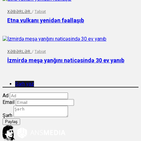
XƏBƏRLƏR
/
Təbiət
Etna vulkanı yenidən fəallaşıb
XƏBƏRLƏR
/
Təbiət
İzmirdə meşə yanğını nəticəsində 30 ev yanıb
Şərh yaz
Ad
Email
Şərh
Paylaş