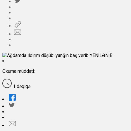
Oxuma müddəti:
1 dəqiqə