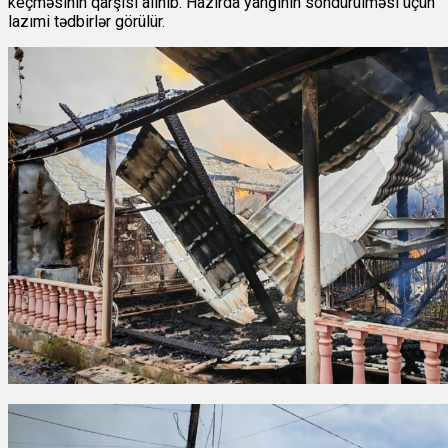
keçməsinin qarşısı alınıb. Hazırda yanğının söndürülməsi üçün
lazımi tədbirlər görülür.