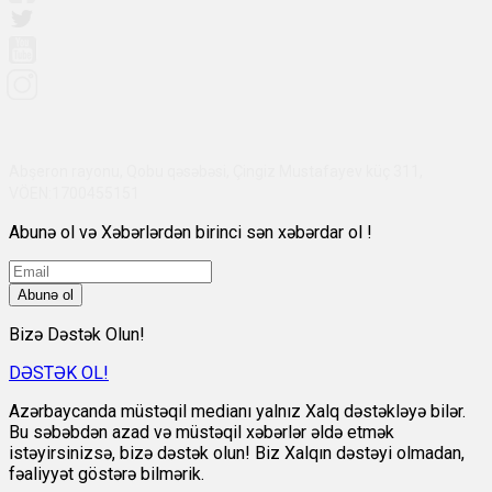
Abşeron rayonu, Qobu qəsəbəsi, Çingiz Mustafayev küç 311,
VÖEN:1700455151
Abunə ol və Xəbərlərdən birinci sən xəbərdar ol !
Abunə ol
Bizə Dəstək Olun!
DƏSTƏK OL!
Azərbaycanda müstəqil medianı yalnız Xalq dəstəkləyə bilər.
Bu səbəbdən azad və müstəqil xəbərlər əldə etmək
istəyirsinizsə, bizə dəstək olun! Biz Xalqın dəstəyi olmadan,
fəaliyyət göstərə bilmərik.