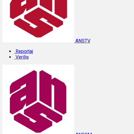
ANSTV
Reportaj
Veriliş