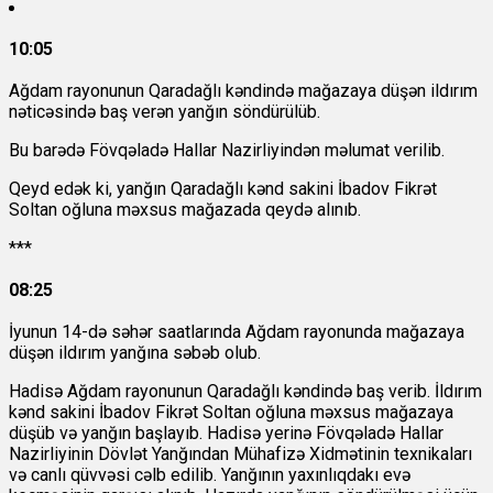
10:05
Ağdam rayonunun Qaradağlı kəndində mağazaya düşən ildırım
nəticəsində baş verən yanğın söndürülüb.
Bu barədə Fövqəladə Hallar Nazirliyindən məlumat verilib.
Qeyd edək ki, yanğın Qaradağlı kənd sakini İbadov Fikrət
Soltan oğluna məxsus mağazada qeydə alınıb.
***
08:25
İyunun 14-də səhər saatlarında Ağdam rayonunda mağazaya
düşən ildırım yanğına səbəb olub.
Hadisə Ağdam rayonunun Qaradağlı kəndində baş verib. İldırım
kənd sakini İbadov Fikrət Soltan oğluna məxsus mağazaya
düşüb və yanğın başlayıb. Hadisə yerinə Fövqəladə Hallar
Nazirliyinin Dövlət Yanğından Mühafizə Xidmətinin texnikaları
və canlı qüvvəsi cəlb edilib. Yanğının yaxınlıqdakı evə