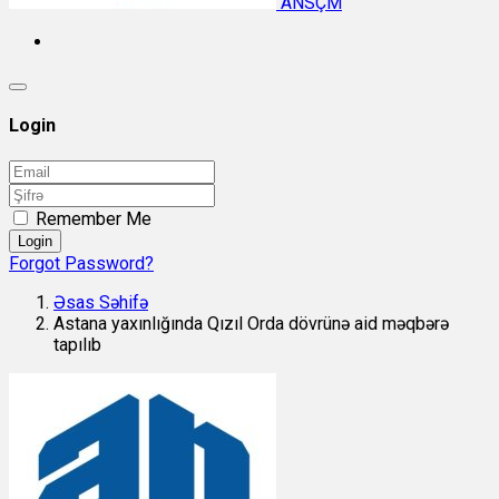
ANSÇM
Login
Remember Me
Login
Forgot Password?
Əsas Səhifə
Astana yaxınlığında Qızıl Orda dövrünə aid məqbərə
tapılıb