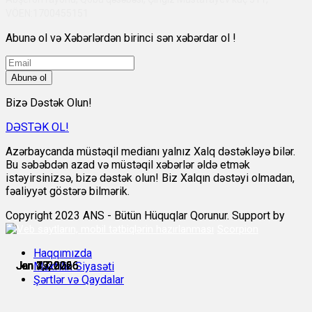
VÖEN:1700455151
Abunə ol və Xəbərlərdən birinci sən xəbərdar ol !
Abunə ol
Bizə Dəstək Olun!
DƏSTƏK OL!
Azərbaycanda müstəqil medianı yalnız Xalq dəstəkləyə bilər.
Bu səbəbdən azad və müstəqil xəbərlər əldə etmək
istəyirsinizsə, bizə dəstək olun! Biz Xalqın dəstəyi olmadan,
fəaliyyət göstərə bilmərik.
Copyright 2023 ANS - Bütün Hüquqlar Qorunur. Support by
Scorpion
Haqqımızda
Jan 1, 2026
Jan 4, 2026
Jan 7, 2026
Jan 17, 2026
Jan 19, 2026
Jan 23, 2026
Məxfilik Siyasəti
Şərtlər və Qaydalar