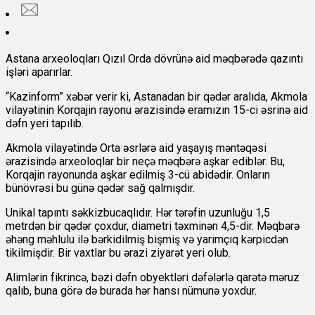
Astana arxeoloqları Qızıl Orda dövrünə aid məqbərədə qazıntı
işləri aparırlar.
“Kazinform” xəbər verir ki, Astanadan bir qədər aralıda, Akmola
vilayətinin Korqajin rayonu ərazisində eramızın 15-ci əsrinə aid
dəfn yeri tapılıb.
Akmola vilayətində Orta əsrlərə aid yaşayış məntəqəsi
ərazisində arxeoloqlar bir neçə məqbərə aşkar ediblər. Bu,
Korqajin rayonunda aşkar edilmiş 3-cü abidədir. Onların
bünövrəsi bu günə qədər sağ qalmışdır.
Unikal tapıntı səkkizbucaqlıdır. Hər tərəfin uzunluğu 1,5
metrdən bir qədər çoxdur, diametri təxminən 4,5-dir. Məqbərə
əhəng məhlulu ilə bərkidilmiş bişmiş və yarımçıq kərpicdən
tikilmişdir. Bir vaxtlar bu ərazi ziyarət yeri olub.
Alimlərin fikrincə, bəzi dəfn obyektləri dəfələrlə qarətə məruz
qalıb, buna görə də burada hər hansı nümunə yoxdur.