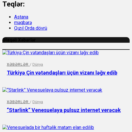
Teqlər:
Astana
məqbərə
Qızıl Orda dövrü
Əlaqəli Xəbərlər
XƏBƏRLƏR
/
Dünya
Türkiyə Çin vətəndaşları üçün vizanı ləğv edib
XƏBƏRLƏR
/
Dünya
“Starlink” Venesuelaya pulsuz internet verəcək