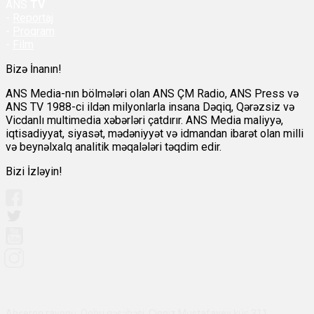
ANS
TV
-
Reportaj
-
Proqram
-
Film
Bizə İnanın!
ANS Media-nın bölmələri olan ANS ÇM Radio, ANS Press və
ANS TV 1988-ci ildən milyonlarla insana Dəqiq, Qərəzsiz və
Vicdanlı multimedia xəbərləri çatdırır. ANS Media maliyyə,
iqtisadiyyat, siyasət, mədəniyyət və idmandan ibarət olan milli
və beynəlxalq analitik məqalələri təqdim edir.
Bizi İzləyin!
Abşeron rayonu, Qobu qəsəbəsi, Çingiz Mustafayev küç 311,