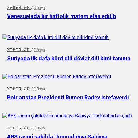
XƏBƏRLƏR
/
Dünya
Venesuelada bir həftəlik matəm elan edilib
XƏBƏRLƏR
/
Dünya
Suriyada ilk dəfə kürd dili dövlət dili kimi tanınıb
XƏBƏRLƏR
/
Dünya
Bolqarıstan Prezidenti Rumen Radev istefaverdi
XƏBƏRLƏR
/
Dünya
ABŞ rəsmi şəkildə Ümumdünya Səhiyyə