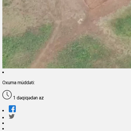
Oxuma müddəti:
1 dəqiqədən az