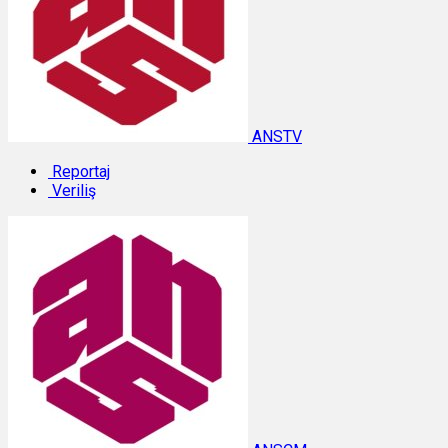
ANSTV
Reportaj
Veriliş