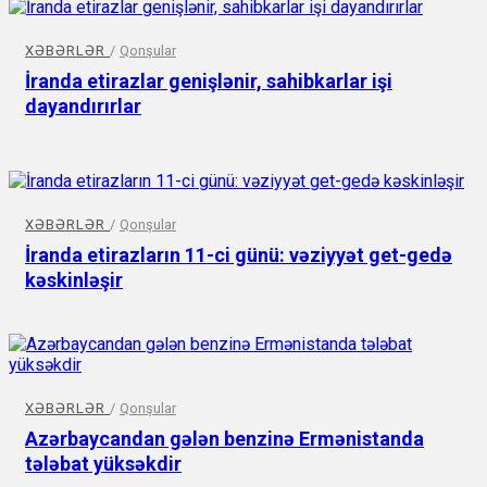
XƏBƏRLƏR
/
Qonşular
İranda etirazlar genişlənir, sahibkarlar işi
dayandırırlar
XƏBƏRLƏR
/
Qonşular
İranda etirazların 11-ci günü: vəziyyət get-gedə
kəskinləşir
XƏBƏRLƏR
/
Qonşular
Azərbaycandan gələn benzinə Ermənistanda
tələbat yüksəkdir