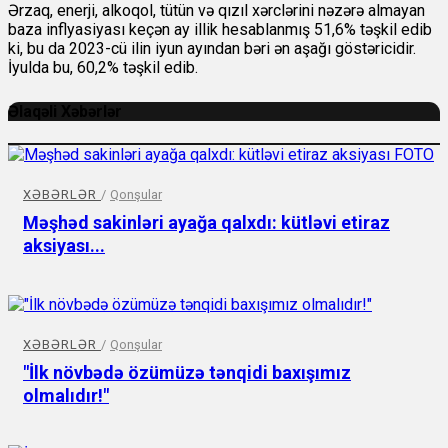
Ərzaq, enerji, alkoqol, tütün və qızıl xərclərini nəzərə almayan
baza inflyasiyası keçən ay illik hesablanmış 51,6% təşkil edib
ki, bu da 2023-cü ilin iyun ayından bəri ən aşağı göstəricidir.
İyulda bu, 60,2% təşkil edib.
Əlaqəli Xəbərlər
XƏBƏRLƏR
/
Qonşular
Məşhəd sakinləri ayağa qalxdı: kütləvi etiraz
aksiyası...
XƏBƏRLƏR
/
Qonşular
"İlk növbədə özümüzə tənqidi baxışımız
olmalıdır!"