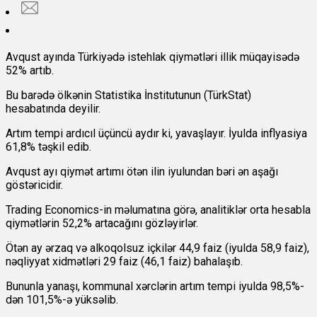
Avqust ayında Türkiyədə istehlak qiymətləri illik müqayisədə
52% artıb.
Bu barədə ölkənin Statistika İnstitutunun (TürkStat)
hesabatında deyilir.
Artım tempi ardıcıl üçüncü aydır ki, yavaşlayır. İyulda inflyasiya
61,8% təşkil edib.
Avqust ayı qiymət artımı ötən ilin iyulundan bəri ən aşağı
göstəricidir.
Trading Economics-in məlumatına görə, analitiklər orta hesabla
qiymətlərin 52,2% artacağını gözləyirlər.
Ötən ay ərzaq və alkoqolsuz içkilər 44,9 faiz (iyulda 58,9 faiz),
nəqliyyat xidmətləri 29 faiz (46,1 faiz) bahalaşıb.
Bununla yanaşı, kommunal xərclərin artım tempi iyulda 98,5%-
dən 101,5%-ə yüksəlib.