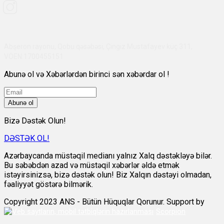
Abşeron rayonu, Qobu qəsəbəsi, Çingiz Mustafayev küç 311,
VÖEN:1700455151
Abunə ol və Xəbərlərdən birinci sən xəbərdar ol !
Abunə ol
Bizə Dəstək Olun!
DƏSTƏK OL!
Azərbaycanda müstəqil medianı yalnız Xalq dəstəkləyə bilər.
Bu səbəbdən azad və müstəqil xəbərlər əldə etmək
istəyirsinizsə, bizə dəstək olun! Biz Xalqın dəstəyi olmadan,
fəaliyyət göstərə bilmərik.
Copyright 2023 ANS - Bütün Hüquqlar Qorunur. Support by
Scorpion