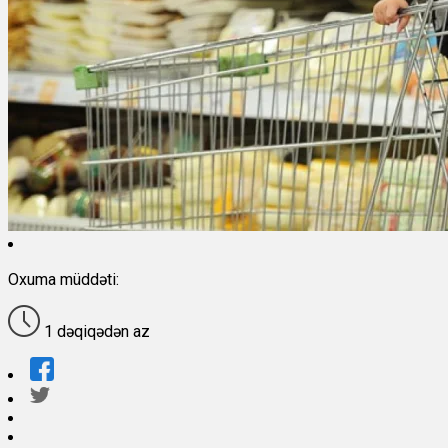
Oxuma müddəti:
1 dəqiqədən az