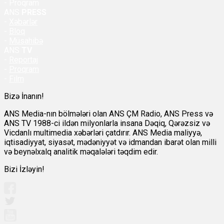
- Proqram
ANS
PRESS
-
Xəbərlər
-
Bloq
-
Müsahibə
ANS
TV
-
Reportaj
-
Proqram
-
Film
Bizə İnanın!
ANS Media-nın bölmələri olan ANS ÇM Radio, ANS Press və
ANS TV 1988-ci ildən milyonlarla insana Dəqiq, Qərəzsiz və
Vicdanlı multimedia xəbərləri çatdırır. ANS Media maliyyə,
iqtisadiyyat, siyasət, mədəniyyət və idmandan ibarət olan milli
və beynəlxalq analitik məqalələri təqdim edir.
Bizi İzləyin!