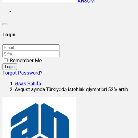
ANSÇM
Login
Remember Me
Login
Forgot Password?
Əsas Səhifə
Avqust ayında Türkiyədə istehlak qiymətləri 52% artıb