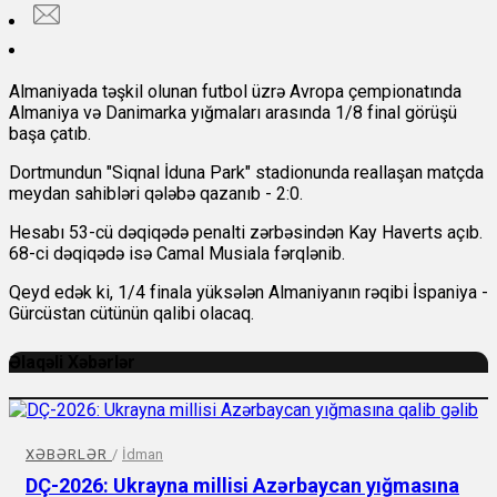
Almaniyada təşkil olunan futbol üzrə Avropa çempionatında
Almaniya və Danimarka yığmaları arasında 1/8 final görüşü
başa çatıb.
Dortmundun "Siqnal İduna Park" stadionunda reallaşan matçda
meydan sahibləri qələbə qazanıb - 2:0.
Hesabı 53-cü dəqiqədə penalti zərbəsindən Kay Haverts açıb.
68-ci dəqiqədə isə Camal Musiala fərqlənib.
Qeyd edək ki, 1/4 finala yüksələn Almaniyanın rəqibi İspaniya -
Gürcüstan cütünün qalibi olacaq.
Əlaqəli Xəbərlər
XƏBƏRLƏR
/
İdman
DÇ-2026: Ukrayna millisi Azərbaycan yığmasına