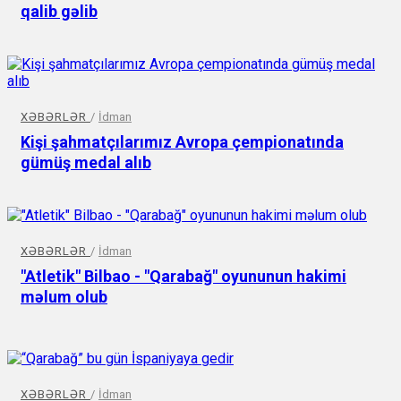
qalib gəlib
XƏBƏRLƏR
/
İdman
Kişi şahmatçılarımız Avropa çempionatında
gümüş medal alıb
XƏBƏRLƏR
/
İdman
"Atletik" Bilbao - "Qarabağ" oyununun hakimi
məlum olub
XƏBƏRLƏR
/
İdman