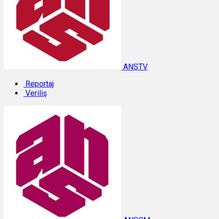
ANSTV
Reportaj
Veriliş