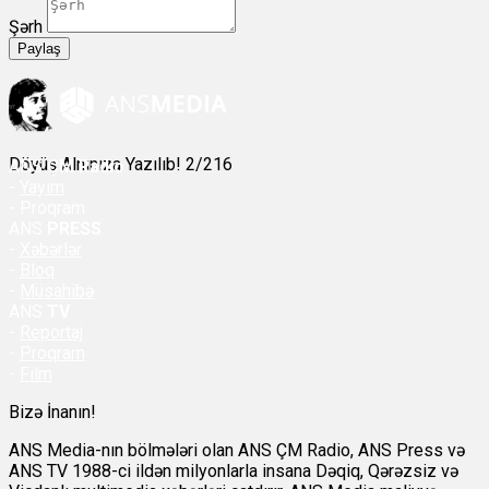
Şərh
Paylaş
Döyüş Alnınıza Yazılıb! 2/216
ANS
ÇM Radio
-
Yayım
- Proqram
ANS
PRESS
-
Xəbərlər
-
Bloq
-
Müsahibə
ANS
TV
-
Reportaj
-
Proqram
-
Film
Bizə İnanın!
ANS Media-nın bölmələri olan ANS ÇM Radio, ANS Press və
ANS TV 1988-ci ildən milyonlarla insana Dəqiq, Qərəzsiz və