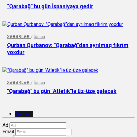
“Qarabağ” bu gün İspaniyaya gedir
XƏBƏRLƏR
/
İdman
Qurban Qurbanov: "Qarabağ”dan ayrılmaq fikrim
yoxdur
XƏBƏRLƏR
/
İdman
"Qarabağ" bu gün "Atletik"lə üz-üzə gələcək
Şərh yaz
Ad
Email