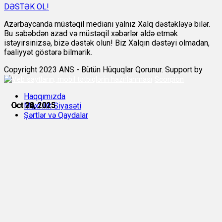
DƏSTƏK OL!
Azərbaycanda müstəqil medianı yalnız Xalq dəstəkləyə bilər.
Bu səbəbdən azad və müstəqil xəbərlər əldə etmək
istəyirsinizsə, bizə dəstək olun! Biz Xalqın dəstəyi olmadan,
fəaliyyət göstərə bilmərik.
Copyright 2023 ANS - Bütün Hüquqlar Qorunur. Support by
Scorpion
Haqqımızda
Oct 14, 2025
Oct 14, 2025
Oct 20, 2025
Oct 20, 2025
Oct 20, 2025
Oct 22, 2025
Məxfilik Siyasəti
Şərtlər və Qaydalar