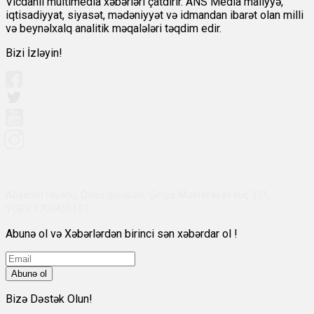
Vicdanlı multimedia xəbərləri çatdırır. ANS Media maliyyə,
iqtisadiyyat, siyasət, mədəniyyət və idmandan ibarət olan milli
və beynəlxalq analitik məqalələri təqdim edir.
Bizi İzləyin!
Abşeron rayonu, Qobu qəsəbəsi, Çingiz Mustafayev küç 311,
VÖEN:1700455151
Abunə ol və Xəbərlərdən birinci sən xəbərdar ol !
Abunə ol
Bizə Dəstək Olun!