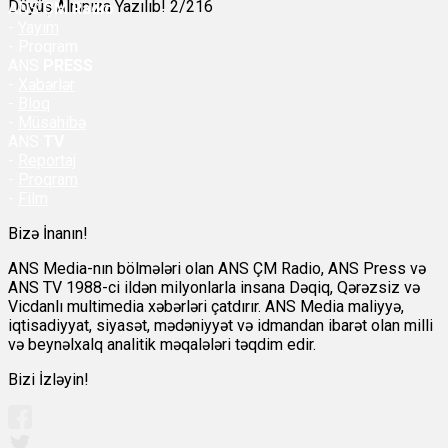
Döyüş Alnınıza Yazılıb! 2/216
ANS
ÇM Radio
-
Yayım
- Proqram
ANS
PRESS
-
Xəbərlər
-
Bloq
-
Müsahibə
ANS
TV
-
Reportaj
-
Proqram
-
Film
Bizə İnanın!
ANS Media-nın bölmələri olan ANS ÇM Radio, ANS Press və
ANS TV 1988-ci ildən milyonlarla insana Dəqiq, Qərəzsiz və
Vicdanlı multimedia xəbərləri çatdırır. ANS Media maliyyə,
iqtisadiyyat, siyasət, mədəniyyət və idmandan ibarət olan milli
və beynəlxalq analitik məqalələri təqdim edir.
Bizi İzləyin!