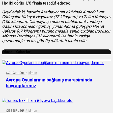
Hər iki görüş 1/8 finala təsadüf edəcək.
Qeyd edək ki, hazırda Azərbaycanın aktivində 4 medal var.
Cüdoçular Hidayət Heydərov (73 kiloqram) və Zelim Kotsoyev
(100 kiloqram) Olimpiya çempionu olublar, taekvondoçu
Qaşım Maqomedov gümüş, yunan-Roma güləşçisi Həsrət
Cəfərov (67 kiloqram) bürünc medala sahib çıxıblar. Booksçu
Alfonso Dominqes (92 kiloqram) isə finala vəsiqə
qazanmaqla ən azı gümüş mükafatı təmin edib.
Əlaqəli Xəbərlər
XƏBƏRLƏR
/
İdman
Avropa Oyunlarının bağlanış mərasimində
bayraqdarımız
XƏBƏRLƏR
/
İdman