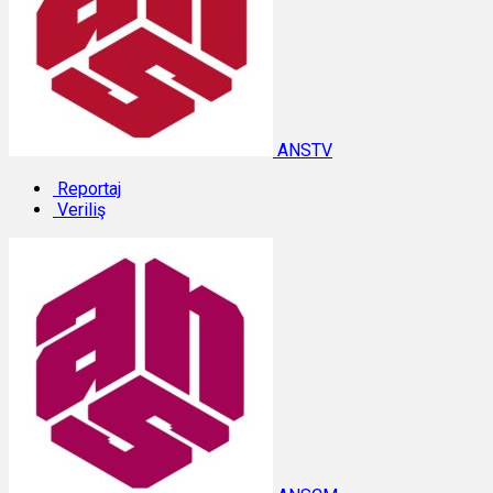
ANSTV
Reportaj
Veriliş