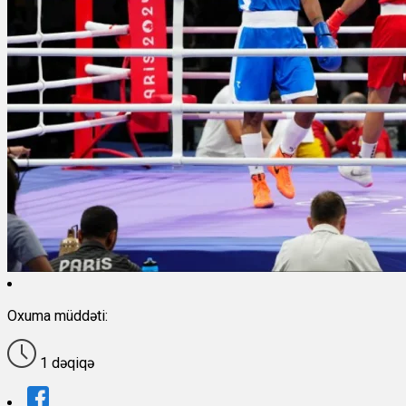
Oxuma müddəti:
1 dəqiqə