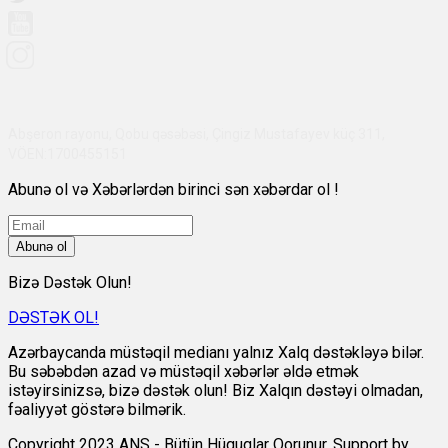
Abşeron rayonu, Qobu qəsəbəsi, Çingiz Mustafayev küç 311,
VÖEN:1700455151
Abunə ol və Xəbərlərdən birinci sən xəbərdar ol !
Abunə ol
Bizə Dəstək Olun!
DƏSTƏK OL!
Azərbaycanda müstəqil medianı yalnız Xalq dəstəkləyə bilər.
Bu səbəbdən azad və müstəqil xəbərlər əldə etmək
istəyirsinizsə, bizə dəstək olun! Biz Xalqın dəstəyi olmadan,
fəaliyyət göstərə bilmərik.
Copyright 2023 ANS - Bütün Hüquqlar Qorunur. Support by