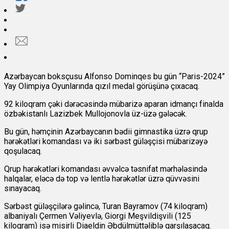
Azərbaycan boksçusu Alfonso Dominqes bu gün “Paris-2024”
Yay Olimpiya Oyunlarında qızıl medal görüşünə çıxacaq.
92 kiloqram çəki dərəcəsində mübarizə aparan idmançı finalda
özbəkistanlı Lazizbek Mullojonovla üz-üzə gələcək.
Bu gün, həmçinin Azərbaycanın bədii gimnastika üzrə qrup
hərəkətləri komandası və iki sərbəst güləşçisi mübarizəyə
qoşulacaq.
Qrup hərəkətləri komandası əvvəlcə təsnifat mərhələsində
halqalar, eləcə də top və lentlə hərəkətlər üzrə qüvvəsini
sınayacaq.
Sərbəst güləşçilərə gəlincə, Turan Bayramov (74 kiloqram)
albaniyalı Çermen Vəliyevlə, Giorgi Meşvildişvili (125
kiloqram) isə misirli Diaeldin Əbdülmüttəliblə qarşılaşacaq.