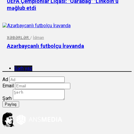
UEFA Çempionlar Liqası: "Qarabağ" "Linkoln"u
məğlub etdi
XƏBƏRLƏR
/
İdman
Azərbaycanlı futbolçu İrəvanda
Şərh yaz
Ad
Email
Şərh
Paylaş