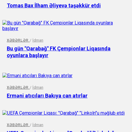
Tomas Bax İlham Əliyevə təşəkkür etdi
XƏBƏRLƏR
/
İdman
Bu gün "Qarabağ" FK Çempionlar Liqasında
oyunlara başlayır
XƏBƏRLƏR
/
İdman
Erməni atıcıları Bakıya can atırlar
XƏBƏRLƏR
/
İdman