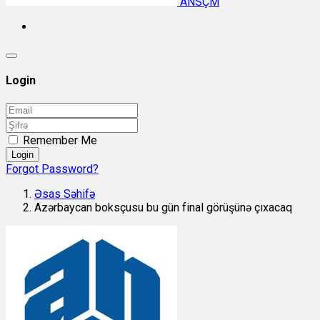
ANSÇM
Login
Remember Me
Login
Forgot Password?
Əsas Səhifə
Azərbaycan boksçusu bu gün final görüşünə çıxacaq