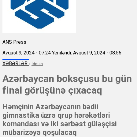
ANS Press
Avqust 9, 2024 - 07:24
Yeniləndi: Avqust 9, 2024 - 08:56
XƏBƏRLƏR
/
İdman
Azərbaycan boksçusu bu gün
final görüşünə çıxacaq
Həmçinin Azərbaycanın bədii
gimnastika üzrə qrup hərəkətləri
komandası və iki sərbəst güləşçisi
mübarizəyə qoşulacaq