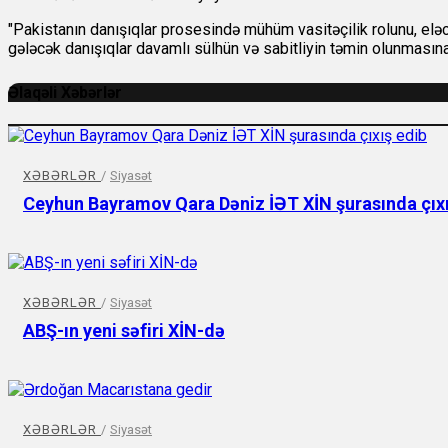
"Pakistanın danışıqlar prosesində mühüm vasitəçilik rolunu, eləcə
gələcək danışıqlar davamlı sülhün və sabitliyin təmin olunmasın
Əlaqəli Xəbərlər
XƏBƏRLƏR
/
Siyasət
Ceyhun Bayramov Qara Dəniz İƏT XİN şurasında çıxı
XƏBƏRLƏR
/
Siyasət
ABŞ-ın yeni səfiri XİN-də
XƏBƏRLƏR
/
Siyasət