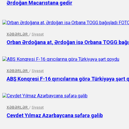
Ərdoğan Macarıstana gedir
XƏBƏRLƏR
/
Siyasət
Orban Ərdoğana at, Ərdoğan isə Orbana TOGG bağı
XƏBƏRLƏR
/
Siyasət
ABŞ Konqresi F-16 qırıcılarına görə Türkiyəyə şərt
XƏBƏRLƏR
/
Siyasət
Cevdet Yılmaz Azərbaycana səfərə gəlib