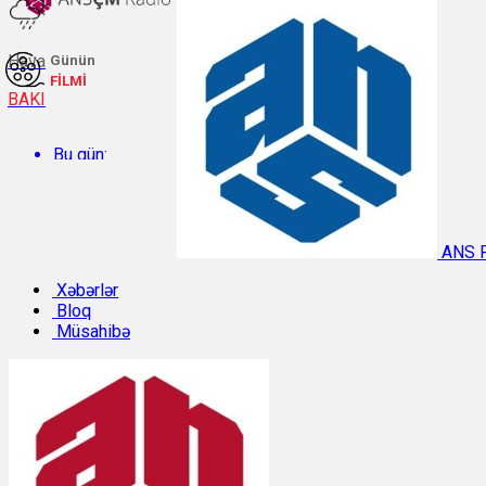
Hava
Günün
FİLMİ
BAKI
Bu gün:
Temperatur: 32.3°C. Rütubət: 38%.
ANS 
Sabah:
Xəbərlər
Bloq
Müsahibə
Temperatur: 31.1°C. Rütubət: 42%.