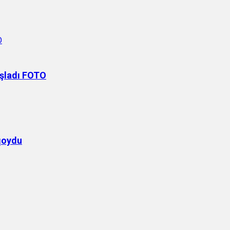
şladı FOTO
 qoydu