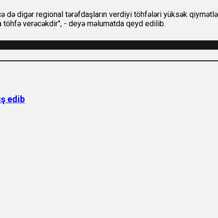
 də digər regional tərəfdaşların verdiyi töhfələri yüksək qiymətlə
a töhfə verəcəkdir", - deyə məlumatda qeyd edilib.
ş edib