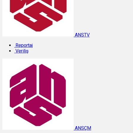
ANSTV
Reportaj
Veriliş
ANSÇM