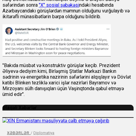
səfərindən sonra
"X" sosial şəbəkəsi
ndəki hesabında
Azərbaycandakı görüşlərdən məmnun olduğunu vurğulayıb və
ikitərəfli münasibətlərin bərpa olduğunu bildirib.
"Bakıda müsbət və konstruktiv görüşlər keçib. Prezident
Əliyevə dediyim kimi, Birləşmiş Ştatlar Mərkəzi Bankın
sədrinin və energetika nazirinin səfərlərini alqışlayır və Dövlət
katibi Blinken tezliklə xarici işlər nazirləri Bayramov və
Mirzoyanı sülh danışıqları üçün Vaşinqtonda qəbul etməyə
ümid edir".
Əlaqəli Xəbərlər
XƏBƏRLƏR
/
Diplomatiya