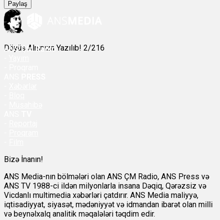
Paylaş
Döyüş Alnınıza Yazılıb! 2/216
ANS
ÇM Radio
-
Yayım
- Proqram
ANS
PRESS
-
Xəbərlər
-
Bloq
-
Müsahibə
ANS
TV
-
Reportaj
-
Proqram
-
Film
Bizə İnanın!
ANS Media-nın bölmələri olan ANS ÇM Radio, ANS Press və
ANS TV 1988-ci ildən milyonlarla insana Dəqiq, Qərəzsiz və
Vicdanlı multimedia xəbərləri çatdırır. ANS Media maliyyə,
iqtisadiyyat, siyasət, mədəniyyət və idmandan ibarət olan milli
və beynəlxalq analitik məqalələri təqdim edir.