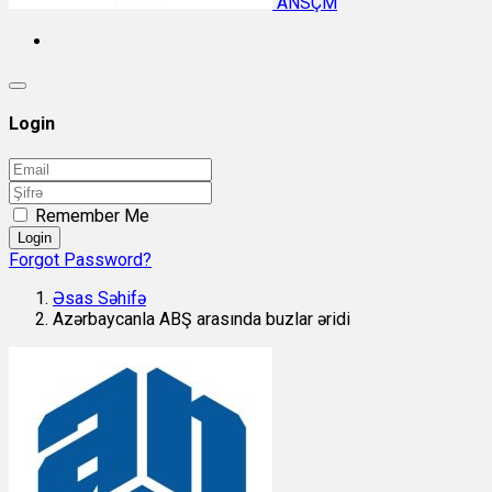
ANSÇM
Login
Remember Me
Login
Forgot Password?
Əsas Səhifə
Azərbaycanla ABŞ arasında buzlar əridi