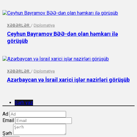
XƏBƏRLƏR
/
Diplomatiya
Ceyhun Bayramov BƏƏ-dən olan həmkarı ilə
görüşüb
XƏBƏRLƏR
/
Diplomatiya
Azərbaycan və İsrail xarici işlər nazirləri görüşüb
Şərh yaz
Ad
Email
Şərh