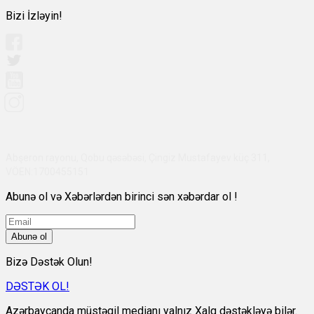
Bizi İzləyin!
Abşeron rayonu, Qobu qəsəbəsi, Çingiz Mustafayev küç 311,
VÖEN:1700455151
Abunə ol və Xəbərlərdən birinci sən xəbərdar ol !
Abunə ol
Bizə Dəstək Olun!
DƏSTƏK OL!
Azərbaycanda müstəqil medianı yalnız Xalq dəstəkləyə bilər.