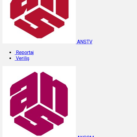
ANSTV
Reportaj
Veriliş