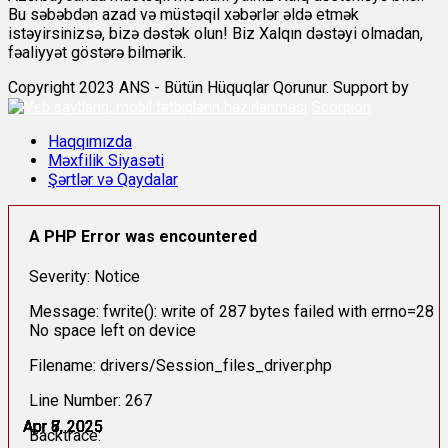
Bu səbəbdən azad və müstəqil xəbərlər əldə etmək
istəyirsinizsə, bizə dəstək olun! Biz Xalqın dəstəyi olmadan,
fəaliyyət göstərə bilmərik.
Copyright 2023 ANS - Bütün Hüquqlar Qorunur. Support by
Scorpion
Haqqımızda
Məxfilik Siyasəti
Şərtlər və Qaydalar
A PHP Error was encountered
Severity: Notice
Message: fwrite(): write of 287 bytes failed with errno=28
No space left on device
Filename: drivers/Session_files_driver.php
Line Number: 267
Apr 6, 2025
Apr 7, 2025
Apr 7, 2025
Apr 7, 2025
Apr 8, 2025
Apr 8, 2025
Backtrace: