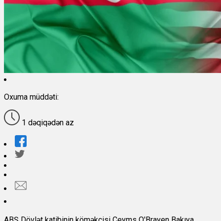
Oxuma müddəti:
1 dəqiqədən az
ABŞ Dövlət katibinin köməkçisi Ceyms O'Brayen Bakıya