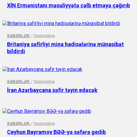
XİN Ermənistanı məsuliyyətə cəlb etməyə çağırıb
XƏBƏRLƏR
/
Diplomatiya
Britaniya səfirliyi mina hadisələrinə münasibət
bildirdi
XƏBƏRLƏR
/
Diplomatiya
İran Azərbaycana səfir təyin edəcək
XƏBƏRLƏR
/
Diplomatiya
Ceyhun Bayramov BƏƏ-yə səfərə gedib