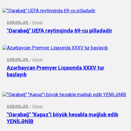
XƏBƏRLƏR
/
İdman
"Qarabağ" UEFA reytinqində 69-cu pillədədir
XƏBƏRLƏR
/
İdman
Azərbaycan Premyer Liqasında XXXV tur
başlayıb
XƏBƏRLƏR
/
İdman
"Qarabağ" "Kəpəz"i böyük hesabla məğlub edib
YENİLƏNİB