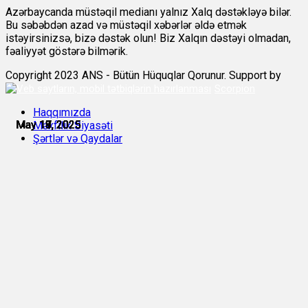
Azərbaycanda müstəqil medianı yalnız Xalq dəstəkləyə bilər.
Bu səbəbdən azad və müstəqil xəbərlər əldə etmək
istəyirsinizsə, bizə dəstək olun! Biz Xalqın dəstəyi olmadan,
fəaliyyət göstərə bilmərik.
Copyright 2023 ANS - Bütün Hüquqlar Qorunur. Support by
Scorpion
Haqqımızda
May 11, 2025
May 13, 2025
May 17, 2025
May 18, 2025
May 18, 2025
May 19, 2025
Məxfilik Siyasəti
Şərtlər və Qaydalar