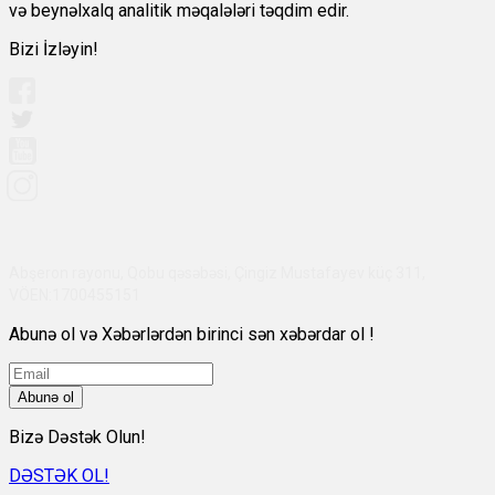
və beynəlxalq analitik məqalələri təqdim edir.
Bizi İzləyin!
Abşeron rayonu, Qobu qəsəbəsi, Çingiz Mustafayev küç 311,
VÖEN:1700455151
Abunə ol və Xəbərlərdən birinci sən xəbərdar ol !
Abunə ol
Bizə Dəstək Olun!
DƏSTƏK OL!