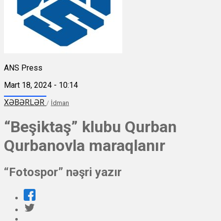
ANS Press
Mart 18, 2024 - 10:14
XƏBƏRLƏR
/
İdman
“Beşiktaş” klubu Qurban
Qurbanovla maraqlanır
“Fotospor” nəşri yazır