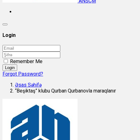
ANSÇM
Login
Remember Me
Login
Forgot Password?
Əsas Səhifə
“Beşiktaş” klubu Qurban Qurbanovla maraqlanır