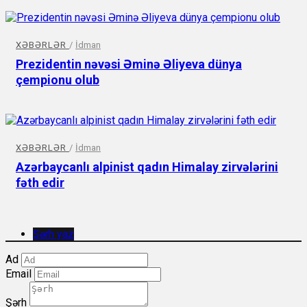
XƏBƏRLƏR
/
İdman
Prezidentin nəvəsi Əminə Əliyeva dünya
çempionu olub
XƏBƏRLƏR
/
İdman
Azərbaycanlı alpinist qadın Himalay zirvələrini
fəth edir
Şərh yaz
Ad
Email
Şərh