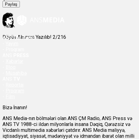
Paylaş
Döyüş Alnınıza Yazılıb! 2/216
ANS
ÇM Radio
-
Yayım
- Proqram
ANS
PRESS
-
Xəbərlər
-
Bloq
-
Müsahibə
ANS
TV
-
Reportaj
-
Proqram
-
Film
Bizə İnanın!
ANS Media-nın bölmələri olan ANS ÇM Radio, ANS Press və
ANS TV 1988-ci ildən milyonlarla insana Dəqiq, Qərəzsiz və
Vicdanlı multimedia xəbərləri çatdırır. ANS Media maliyyə,
iqtisadiyyat, siyasət, mədəniyyət və idmandan ibarət olan milli