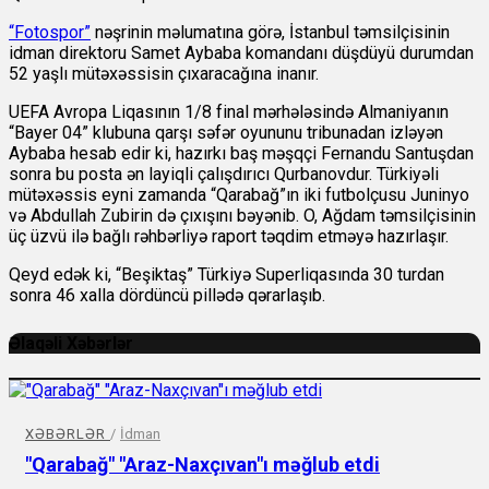
“Fotospor”
nəşrinin məlumatına görə, İstanbul təmsilçisinin
idman direktoru Samet Aybaba komandanı düşdüyü durumdan
52 yaşlı mütəxəssisin çıxaracağına inanır.
UEFA Avropa Liqasının 1/8 final mərhələsində Almaniyanın
“Bayer 04” klubuna qarşı səfər oyununu tribunadan izləyən
Aybaba hesab edir ki, hazırkı baş məşqçi Fernandu Santuşdan
sonra bu posta ən layiqli çalışdırıcı Qurbanovdur. Türkiyəli
mütəxəssis eyni zamanda “Qarabağ”ın iki futbolçusu Juninyo
və Abdullah Zubirin də çıxışını bəyənib. O, Ağdam təmsilçisinin
üç üzvü ilə bağlı rəhbərliyə raport təqdim etməyə hazırlaşır.
Qeyd edək ki, “Beşiktaş” Türkiyə Superliqasında 30 turdan
sonra 46 xalla dördüncü pillədə qərarlaşıb.
Əlaqəli Xəbərlər
XƏBƏRLƏR
/
İdman
"Qarabağ" "Araz-Naxçıvan"ı məğlub etdi