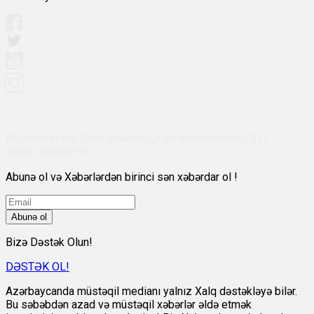
Abşeron rayonu, Qobu qəsəbəsi, Çingiz Mustafayev küç 311,
VÖEN:1700455151
Abunə ol və Xəbərlərdən birinci sən xəbərdar ol !
Abunə ol
Bizə Dəstək Olun!
DƏSTƏK OL!
Azərbaycanda müstəqil medianı yalnız Xalq dəstəkləyə bilər.
Bu səbəbdən azad və müstəqil xəbərlər əldə etmək