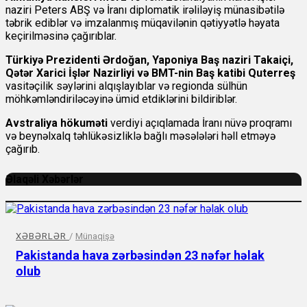
naziri Peters ABŞ və İranı diplomatik irəliləyiş münasibətilə
təbrik ediblər və imzalanmış müqavilənin qətiyyətlə həyata
keçirilməsinə çağırıblar.
Türkiyə Prezidenti Ərdoğan, Yaponiya Baş naziri Takaiçi,
Qətər Xarici İşlər Nazirliyi və BMT-nin Baş katibi Quterreş
vasitəçilik səylərini alqışlayıblar və regionda sülhün
möhkəmləndiriləcəyinə ümid etdiklərini bildiriblər.
Avstraliya hökuməti
verdiyi açıqlamada İranı nüvə proqramı
və beynəlxalq təhlükəsizliklə bağlı məsələləri həll etməyə
çağırıb.
Əlaqəli Xəbərlər
XƏBƏRLƏR
/
Münaqişə
Pakistanda hava zərbəsindən 23 nəfər həlak
olub