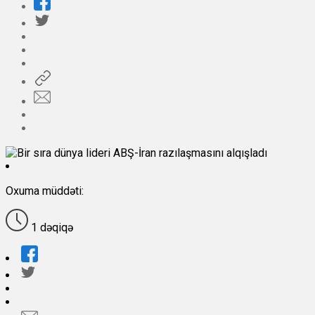
Oxuma müddəti:
1 dəqiqə