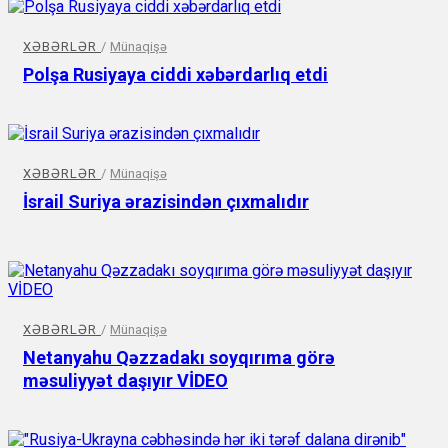
XƏBƏRLƏR
/
Münaqişə
Polşa Rusiyaya ciddi xəbərdarlıq etdi
XƏBƏRLƏR
/
Münaqişə
İsrail Suriya ərazisindən çıxmalıdır
XƏBƏRLƏR
/
Münaqişə
Netanyahu Qəzzadakı soyqırıma görə
məsuliyyət daşıyır VİDEO