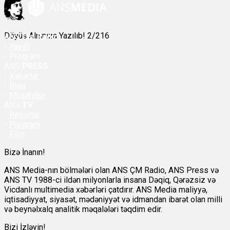
Döyüş Alnınıza Yazılıb! 2/216
ANS
ÇM Radio
-
Yayım
- Proqram
ANS
PRESS
-
Xəbərlər
-
Bloq
-
Müsahibə
ANS
TV
-
Reportaj
-
Proqram
-
Film
Bizə İnanın!
ANS Media-nın bölmələri olan ANS ÇM Radio, ANS Press və
ANS TV 1988-ci ildən milyonlarla insana Dəqiq, Qərəzsiz və
Vicdanlı multimedia xəbərləri çatdırır. ANS Media maliyyə,
iqtisadiyyat, siyasət, mədəniyyət və idmandan ibarət olan milli
və beynəlxalq analitik məqalələri təqdim edir.
Bizi İzləyin!