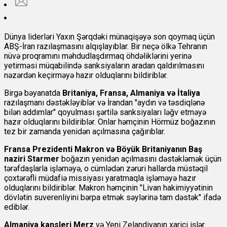
Dünya liderləri Yaxın Şərqdəki münaqişəyə son qoymaq üçün
ABŞ-İran razılaşmasını alqışlayıblar. Bir neçə ölkə Tehranın
nüvə proqramını məhdudlaşdırmaq öhdəliklərini yerinə
yetirməsi müqabilində sanksiyaların aradan qaldırılmasını
nəzərdən keçirməyə hazır olduqlarını bildiriblər.
Birgə bəyanatda
Britaniya, Fransa, Almaniya və İtaliya
razılaşmanı dəstəkləyiblər və İrandan "aydın və təsdiqlənə
bilən addımlar" qoyulması şərtilə sanksiyaları ləğv etməyə
hazır olduqlarını bildiriblər. Onlar həmçinin Hörmüz boğazının
tez bir zamanda yenidən açılmasına çağırıblar.
Fransa Prezidenti Makron və Böyük Britaniyanın Baş
naziri Starmer
boğazın yenidən açılmasını dəstəkləmək üçün
tərəfdaşlarla işləməyə, o cümlədən zəruri hallarda müstəqil
çoxtərəfli müdafiə missiyası yaratmaqla işləməyə hazır
olduqlarını bildiriblər. Makron həmçinin "Livan hakimiyyətinin
dövlətin suverenliyini bərpa etmək səylərinə tam dəstək" ifadə
ediblər.
Almaniya kansleri Merz
və Yeni Zelandiyanın xarici işlər