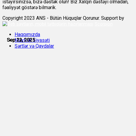
istəyirsinizsə, bizə dəstək olun! Biz Xalqın dəstəyi olmadan,
fəaliyyət göstərə bilmərik.
Copyright 2023 ANS - Bütün Hüquqlar Qorunur. Support by
Scorpion
Haqqımızda
Sep 22, 2025
Sep 22, 2025
Sep 22, 2025
Sep 23, 2025
Sep 23, 2025
Sep 23, 2025
Məxfilik Siyasəti
Şərtlər və Qaydalar