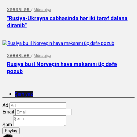
XƏBƏRLƏR
/
Münaqişə
"Rusiya-Ukrayna cəbhəsində hər iki tərəf dalana
dirənib"
XƏBƏRLƏR
/
Münaqişə
Rusiya bu il Norveçin hava məkanını üç dəfə
pozub
Şərh yaz
Ad
Email
Şərh
Paylaş