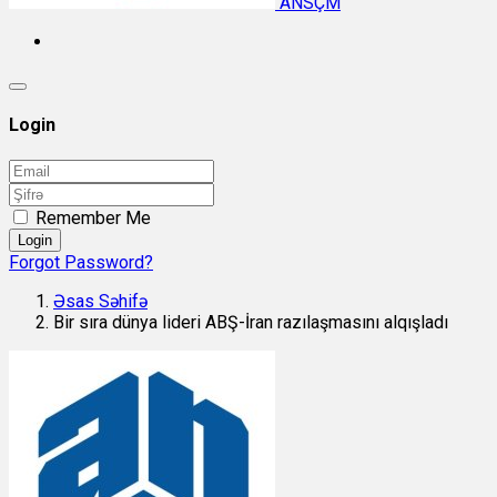
ANSÇM
Login
Remember Me
Login
Forgot Password?
Əsas Səhifə
Bir sıra dünya lideri ABŞ-İran razılaşmasını alqışladı