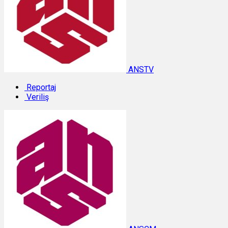
ANSTV
Reportaj
Veriliş