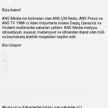
-
Film
Bizə İnanın!
ANS Media-nın bölmələri olan ANS ÇM Radio, ANS Press və
ANS TV 1988-ci ildən milyonlarla insana Dəqiq, Qərəzsiz və
Vicdanlı multimedia xəbərləri çatdırır. ANS Media maliyyə,
iqtisadiyyat, siyasət, mədəniyyət və idmandan ibarət olan milli
və beynəlxalq analitik məqalələri təqdim edir.
Bizi İzləyin!
Abşeron rayonu, Qobu qəsəbəsi, Çingiz Mustafayev küç 311,
VÖEN:1700455151
Abunə ol və Xəbərlərdən birinci sən xəbərdar ol !