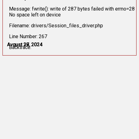
Message: fwrite(): write of 287 bytes failed with errno=28
No space left on device
Filename: drivers/Session_files_driver.php
Line Number: 267
Avqust 27, 2024
Avqust 28, 2024
Avqust 29, 2024
Avqust 29, 2024
Avqust 29, 2024
Avqust 30, 2024
Backtrace: