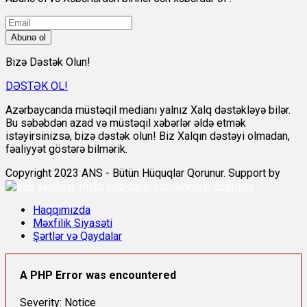
Abunə ol
Bizə Dəstək Olun!
DƏSTƏK OL!
Azərbaycanda müstəqil medianı yalnız Xalq dəstəkləyə bilər.
Bu səbəbdən azad və müstəqil xəbərlər əldə etmək
istəyirsinizsə, bizə dəstək olun! Biz Xalqın dəstəyi olmadan,
fəaliyyət göstərə bilmərik.
Copyright 2023 ANS - Bütün Hüquqlar Qorunur. Support by
Scorpion
Haqqımızda
Məxfilik Siyasəti
Şərtlər və Qaydalar
A PHP Error was encountered
Severity: Notice