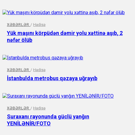
XƏBƏRLƏR
/
Hadisə
Yük maşını körpüdən dəmir yolu xəttinə aşıb, 2
nəfər ölüb
XƏBƏRLƏR
/
Hadisə
İstanbulda metrobus qəzaya uğrayıb
XƏBƏRLƏR
/
Hadisə
Suraxanı rayonunda güclü yanğın
YENİLƏNİR/FOTO