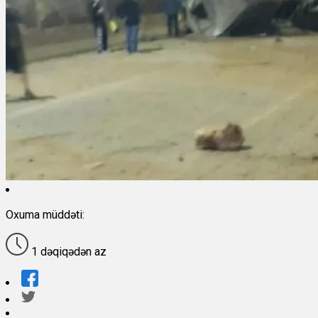
Oxuma müddəti:
1 dəqiqədən az