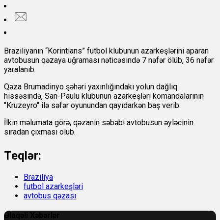
Braziliyanın “Korintians” futbol klubunun azarkeşlərini aparan
avtobusun qəzaya uğraması nəticəsində 7 nəfər ölüb, 36 nəfər
yaralanıb.
Qəza Brumadinyo şəhəri yaxınlığındakı yolun dağlıq
hissəsində, San-Paulu klubunun azarkeşləri komandalarının
"Kruzeyro" ilə səfər oyunundan qayıdarkən baş verib.
İlkin məlumata görə, qəzanın səbəbi avtobusun əyləcinin
sıradan çıxması olub.
Teqlər:
Braziliya
futbol azarkeşləri
avtobus qəzası
Əlaqəli Xəbərlər