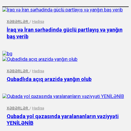
XƏBƏRLƏR
/
Hadisə
İraq və İran sərhədində güclü partlayış və yanğın
baş verib
XƏBƏRLƏR
/
Hadisə
Qubadlıda açıq ərazidə yanğın olub
XƏBƏRLƏR
/
Hadisə
Qubada yol qəzasında yaralananların vəziyyəti
YENİLƏNİB