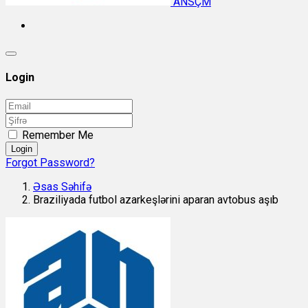
ANSÇM
Login
Remember Me
Login
Forgot Password?
Əsas Səhifə
Braziliyada futbol azarkeşlərini aparan avtobus aşıb