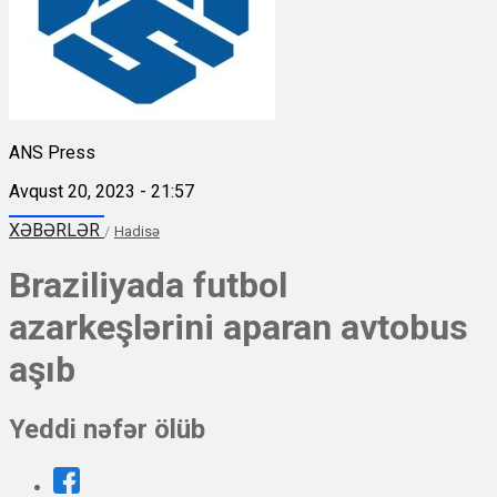
ANS Press
Avqust 20, 2023 - 21:57
XƏBƏRLƏR
/
Hadisə
Braziliyada futbol
azarkeşlərini aparan avtobus
aşıb
Yeddi nəfər ölüb