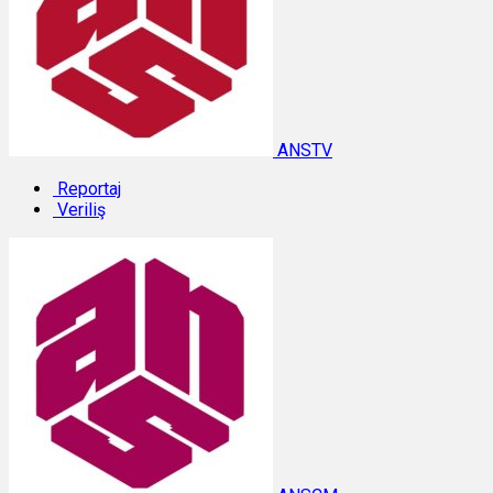
ANSTV
Reportaj
Veriliş