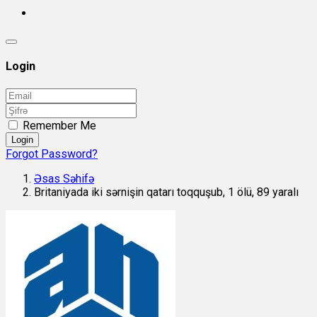
Login
Remember Me
Login
Forgot Password?
Əsas Səhifə
Britaniyada iki sərnişin qatarı toqquşub, 1 ölü, 89 yaralı