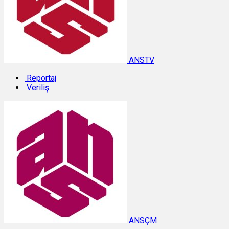
ANSTV
Reportaj
Veriliş
ANSÇM