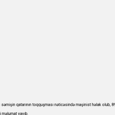
ərnişin qatarının toqquşması nəticəsində maşinist həlak olub, 89 n
i məlumat yayıb.