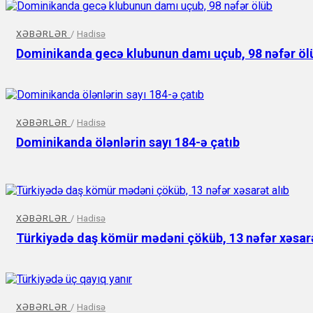
XƏBƏRLƏR
/
Hadisə
Dominikanda gecə klubunun damı uçub, 98 nəfər öl
XƏBƏRLƏR
/
Hadisə
Dominikanda ölənlərin sayı 184-ə çatıb
XƏBƏRLƏR
/
Hadisə
Türkiyədə daş kömür mədəni çöküb, 13 nəfər xəsarə
XƏBƏRLƏR
/
Hadisə