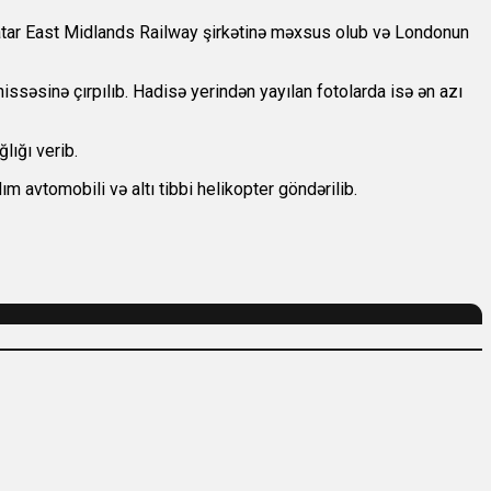
 qatar East Midlands Railway şirkətinə məxsus olub və Londonun
hissəsinə çırpılıb. Hadisə yerindən yayılan fotolarda isə ən azı
lığı verib.
m avtomobili və altı tibbi helikopter göndərilib.