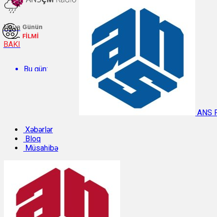
Hava
Günün
FİLMİ
BAKI
Bu gün:
Temperatur: 26.5°C. Rütubət: 64%.
ANS 
Sabah:
Xəbərlər
Bloq
Müsahibə
Temperatur: 29.8°C. Rütubət: 49%.