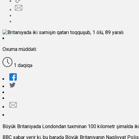
Oxuma müddəti:
1 dəqiqə
Böyük Britaniyada Londondan təxminən 100 kilometr şimalda iki s
BBC xəbər verir ki, bu barədə Böyük Britaniyanın Nəqliyyat Polis