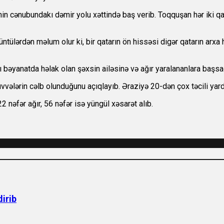
inin cənubundakı dəmir yolu xəttində baş verib. Toqquşan hər iki
ntülərdən məlum olur ki, bir qatarın ön hissəsi digər qatarın arxa 
ı bəyanatda həlak olan şəxsin ailəsinə və ağır yaralananlara başsağ
üvvələrin cəlb olunduğunu açıqlayıb. Əraziyə 20-dən çox təcili yardı
2 nəfər ağır, 56 nəfər isə yüngül xəsarət alıb.
dirib