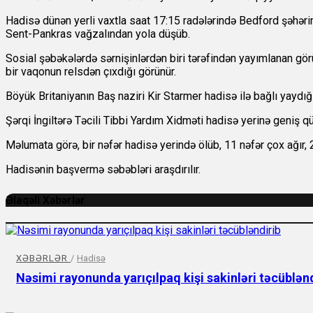
Hadisə dünən yerli vaxtla saat 17:15 radələrində Bedford şəhər
Sent-Pankras vağzalından yola düşüb.
Sosial şəbəkələrdə sərnişinlərdən biri tərəfindən yayımlanan görü
bir vaqonun relsdən çıxdığı görünür.
Böyük Britaniyanın Baş naziri Kir Starmer hadisə ilə bağlı yaydığ
Şərqi İngiltərə Təcili Tibbi Yardım Xidməti hadisə yerinə geniş q
Məlumata görə, bir nəfər hadisə yerində ölüb, 11 nəfər çox ağır, 2
Hadisənin başvermə səbəbləri araşdırılır.
Əlaqəli Xəbərlər
XƏBƏRLƏR
/
Hadisə
Nəsimi rayonunda yarıçılpaq kişi sakinləri təcüblən