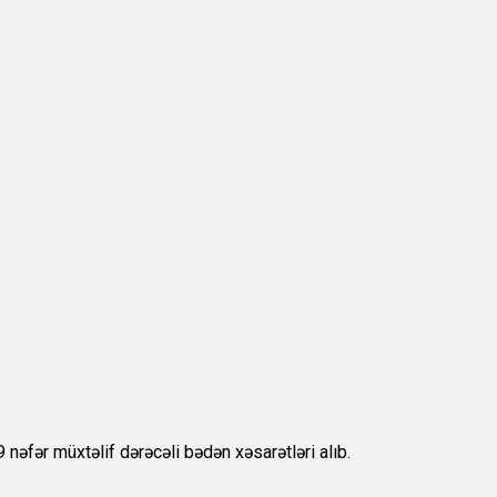
əfər müxtəlif dərəcəli bədən xəsarətləri alıb.