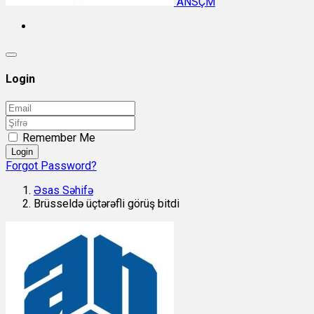
ANSÇM
Login
Remember Me
Login
Forgot Password?
Əsas Səhifə
Brüsseldə üçtərəfli görüş bitdi