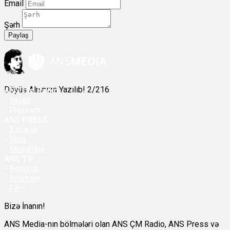
Email
Şərh
Paylaş
Döyüş Alnınıza Yazılıb! 2/216
ANS
ÇM Radio
-
Yayım
- Proqram
ANS
PRESS
-
Xəbərlər
-
Bloq
-
Müsahibə
ANS
TV
-
Reportaj
-
Proqram
-
Film
Bizə İnanın!
ANS Media-nın bölmələri olan ANS ÇM Radio, ANS Press və