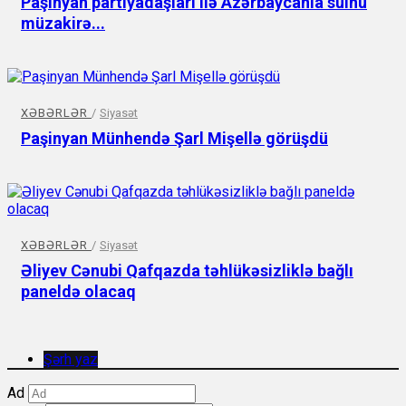
Paşinyan partiyadaşları ilə Azərbaycanla sülhü
müzakirə...
XƏBƏRLƏR
/
Siyasət
Paşinyan Münhendə Şarl Mişellə görüşdü
XƏBƏRLƏR
/
Siyasət
Əliyev Cənubi Qafqazda təhlükəsizliklə bağlı
paneldə olacaq
Şərh yaz
Ad