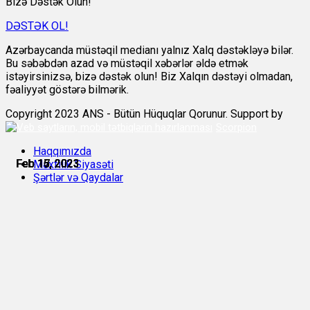
Bizə Dəstək Olun!
DƏSTƏK OL!
Azərbaycanda müstəqil medianı yalnız Xalq dəstəkləyə bilər.
Bu səbəbdən azad və müstəqil xəbərlər əldə etmək
istəyirsinizsə, bizə dəstək olun! Biz Xalqın dəstəyi olmadan,
fəaliyyət göstərə bilmərik.
Copyright 2023 ANS - Bütün Hüquqlar Qorunur. Support by
Scorpion
Haqqımızda
Feb 15, 2023
Feb 15, 2023
Feb 15, 2023
Feb 16, 2023
Feb 17, 2023
Feb 17, 2023
Məxfilik Siyasəti
Şərtlər və Qaydalar