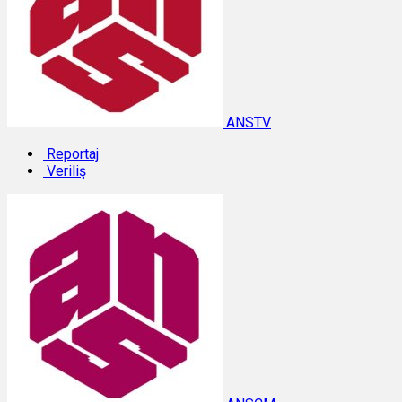
ANSTV
Reportaj
Veriliş