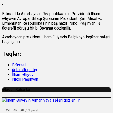
Brüsseldə Azərbaycan Respublikasının Prezidenti İlham
Əliyevin Avropa İttifaqı Şurasının Prezidenti Şarl Mişel və
Ermənistan Respublikasının baş naziri Nikol Paşinyan ilə
üçtərəfli görüşü bitib. Bəyanat gözlənilir.
Azərbaycan prezidenti İlham Əliyevin Belçikaya işgüzar səfəri
başa çatıb.
Teqlər:
Brüssel
üçtərəfli görüş
İlham Əliyev
Nikol Paşinyan
Əlaqəli Xəbərlər
XƏBƏRLƏR
/
Siyasət