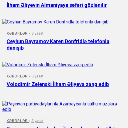
İlham Əliyevin Almaniyaya səfəri gözlənilir
XƏBƏRLƏR
/
Siyasət
Ceyhun Bayramov Karen Donfridlə telefonla
danışıb
XƏBƏRLƏR
/
Siyasət
Volodimir Zelenski İlham Əliyevə zəng edib
XƏBƏRLƏR
/
Siyasət