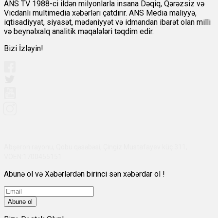
ANS TV 1988-ci ildən milyonlarla insana Dəqiq, Qərəzsiz və
Vicdanlı multimedia xəbərləri çatdırır. ANS Media maliyyə,
iqtisadiyyat, siyasət, mədəniyyət və idmandan ibarət olan milli
və beynəlxalq analitik məqalələri təqdim edir.
Bizi İzləyin!
Abşeron rayonu, Qobu qəsəbəsi, Çingiz Mustafayev küç 311,
VÖEN:1700455151
Abunə ol və Xəbərlərdən birinci sən xəbərdar ol !
Abunə ol