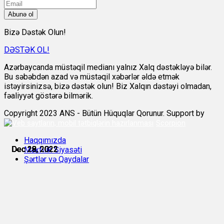
Abunə ol
Bizə Dəstək Olun!
DƏSTƏK OL!
Azərbaycanda müstəqil medianı yalnız Xalq dəstəkləyə bilər.
Bu səbəbdən azad və müstəqil xəbərlər əldə etmək
istəyirsinizsə, bizə dəstək olun! Biz Xalqın dəstəyi olmadan,
fəaliyyət göstərə bilmərik.
Copyright 2023 ANS - Bütün Hüquqlar Qorunur. Support by
Scorpion
Haqqımızda
Dec 28, 2022
Dec 28, 2022
Dec 28, 2022
Dec 28, 2022
Dec 28, 2022
Dec 29, 2022
Məxfilik Siyasəti
Şərtlər və Qaydalar