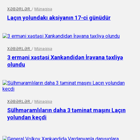
XƏBƏRLƏR
/
Münaqişə
Laçın yolundakı aksiyanın 17-ci günüdür
XƏBƏRLƏR
/
Münaqişə
3 erməni xəstəsi Xankəndidən İrəvana təxliyə
olundu
XƏBƏRLƏR
/
Münaqişə
Sülhməramlıların daha 3 təminat maşını Laçın
yolundan keçdi