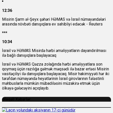
12:36
Misirin Şarm əl-Şeyx şəhəri HƏMAS və İsrail nümayəndələri
arasında növbəti danışıqlara ev sahibliyi edəcək - Reuters
***
10:34
İsrail və HƏMAS Misirdə hərbi əməliyyatların dayandırılması
ilə bağlı danışıqlara başlayacaq
İsrail və HƏMAS Qəzza zolağında hərbi əməliyyatlara son
qoymaq üçün razılığa gəlmək məqsədi ilə bazar ertəsi Misirin
vasitəçiliyi ilə danışıqlara başlayacaq. Misir hakimiyyəti hər iki
tərəfdən nümayəndə heyətlərinin İsrail girovlarının fələstinli
məhbuslarla mümkün mübadiləsini müzakirə etmək üçün
ölkəyə gələcəyini açıqlayıb.
Əlaqəli Xəbərlər