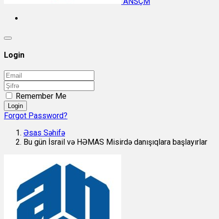
ANSÇM
Login
Remember Me
Login
Forgot Password?
Əsas Səhifə
Bu gün İsrail və HƏMAS Misirdə danışıqlara başlayırlar