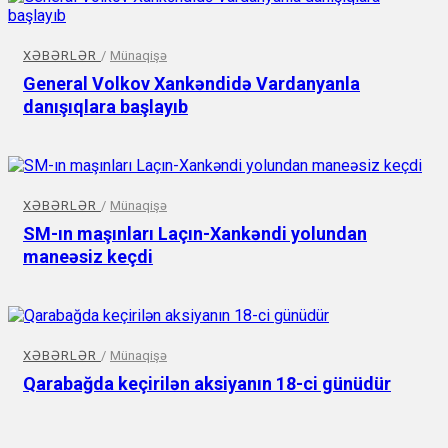
XƏBƏRLƏR
/
Münaqişə
General Volkov Xankəndidə Vardanyanla
danışıqlara başlayıb
XƏBƏRLƏR
/
Münaqişə
SM-ın maşınları Laçın-Xankəndi yolundan
maneəsiz keçdi
XƏBƏRLƏR
/
Münaqişə
Qarabağda keçirilən aksiyanın 18-ci günüdür