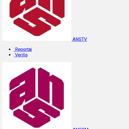
ANSTV
Reportaj
Veriliş