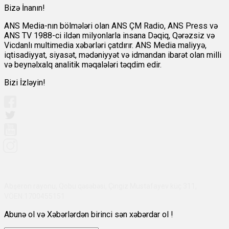
Bizə İnanın!
ANS Media-nın bölmələri olan ANS ÇM Radio, ANS Press və
ANS TV 1988-ci ildən milyonlarla insana Dəqiq, Qərəzsiz və
Vicdanlı multimedia xəbərləri çatdırır. ANS Media maliyyə,
iqtisadiyyat, siyasət, mədəniyyət və idmandan ibarət olan milli
və beynəlxalq analitik məqalələri təqdim edir.
Bizi İzləyin!
Abşeron rayonu, Qobu qəsəbəsi, Çingiz Mustafayev küç 311,
VÖEN:1700455151
Abunə ol və Xəbərlərdən birinci sən xəbərdar ol !