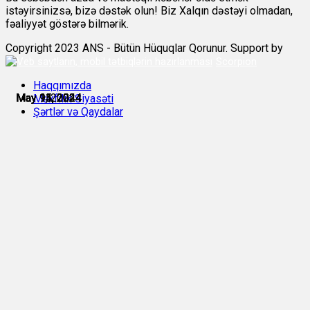
istəyirsinizsə, bizə dəstək olun! Biz Xalqın dəstəyi olmadan,
fəaliyyət göstərə bilmərik.
Copyright 2023 ANS - Bütün Hüquqlar Qorunur. Support by
Scorpion
Haqqımızda
May 9, 2024
May 11, 2024
May 11, 2024
May 13, 2024
May 14, 2024
May 15, 2024
Məxfilik Siyasəti
Şərtlər və Qaydalar