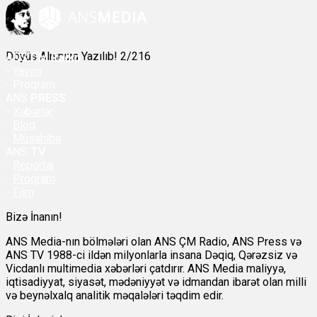
Döyüş Alnınıza Yazılıb! 2/216
ANS
ÇM Radio
-
Yayım
- Proqram
ANS
PRESS
-
Xəbərlər
-
Bloq
-
Müsahibə
ANS
TV
-
Reportaj
-
Proqram
-
Film
Bizə İnanın!
ANS Media-nın bölmələri olan ANS ÇM Radio, ANS Press və
ANS TV 1988-ci ildən milyonlarla insana Dəqiq, Qərəzsiz və
Vicdanlı multimedia xəbərləri çatdırır. ANS Media maliyyə,
iqtisadiyyat, siyasət, mədəniyyət və idmandan ibarət olan milli
və beynəlxalq analitik məqalələri təqdim edir.