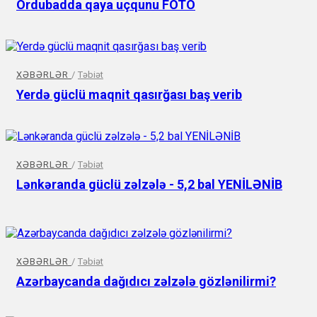
Ordubadda qaya uçqunu FOTO
XƏBƏRLƏR
/
Təbiət
Yerdə güclü maqnit qasırğası baş verib
XƏBƏRLƏR
/
Təbiət
Lənkəranda güclü zəlzələ - 5,2 bal YENİLƏNİB
XƏBƏRLƏR
/
Təbiət
Azərbaycanda dağıdıcı zəlzələ gözlənilirmi?