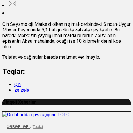
Çin Seysmoloji Mərkəzi ölkənin şimal-qərbindəki Sincan-Uyğur
Muxtar Rayonunda 5,1 bal gücündə zəlzələ qeydə alıb. Bu
barədə Mərkəzin yaydığı məlumatda bildirilir. Zəlzələnin
episentri Aksu mahalında, ocağı isə 10 kilometr dərinlikdə
olub.
Tələfat və dağıntılar barədə məlumat verilməyib.
Teqlər:
Çin
zəlzələ
Əlaqəli Xəbərlər
XƏBƏRLƏR
/
Təbiət