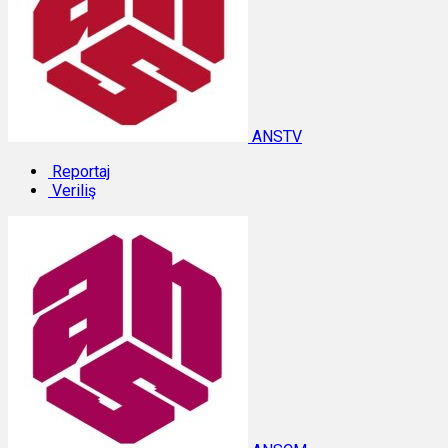
ANSTV
Reportaj
Veriliş