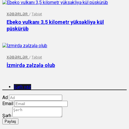
XƏBƏRLƏR
/
Təbiət
Ebeko vulkanı 3,5 kilometr yüksəkliyə kül
püskürüb
XƏBƏRLƏR
/
Təbiət
İzmirdə zəlzələ olub
Şərh yaz
Ad
Email
Şərh
Paylaş