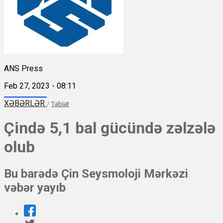
ANS Press
Feb 27, 2023 - 08:11
XƏBƏRLƏR
/
Təbiət
Çində 5,1 bal gücündə zəlzələ
olub
Bu barədə Çin Seysmoloji Mərkəzi
vəbər yayıb