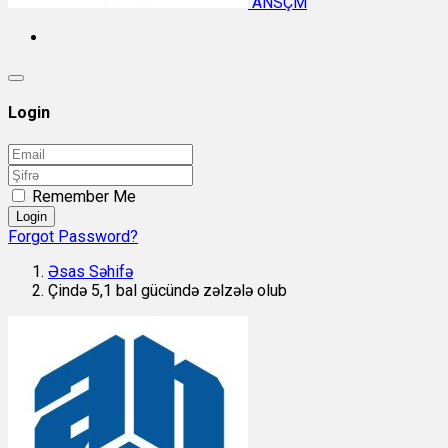
ANSÇM
Login
Remember Me
Login
Forgot Password?
Əsas Səhifə
Çində 5,1 bal gücündə zəlzələ olub