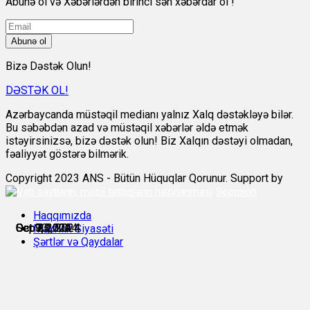
Abunə ol və Xəbərlərdən birinci sən xəbərdar ol !
Abunə ol
Bizə Dəstək Olun!
DƏSTƏK OL!
Azərbaycanda müstəqil medianı yalnız Xalq dəstəkləyə bilər.
Bu səbəbdən azad və müstəqil xəbərlər əldə etmək
istəyirsinizsə, bizə dəstək olun! Biz Xalqın dəstəyi olmadan,
fəaliyyət göstərə bilmərik.
Copyright 2023 ANS - Bütün Hüquqlar Qorunur. Support by
Scorpion
Haqqımızda
Sep 23, 2024
Sep 30, 2024
Oct 3, 2024
Oct 7, 2024
Oct 9, 2024
Oct 10, 2024
Məxfilik Siyasəti
Şərtlər və Qaydalar