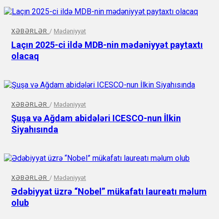
XƏBƏRLƏR
/
Mədəniyyət
Laçın 2025-ci ildə MDB-nin mədəniyyət paytaxtı
olacaq
XƏBƏRLƏR
/
Mədəniyyət
Şuşa və Ağdam abidələri ICESCO-nun İlkin
Siyahısında
XƏBƏRLƏR
/
Mədəniyyət
Ədəbiyyat üzrə “Nobel” mükafatı laureatı məlum
olub