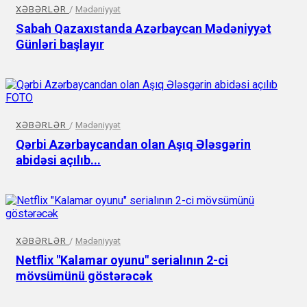
XƏBƏRLƏR
/
Mədəniyyət
Sabah Qazaxıstanda Azərbaycan Mədəniyyət
Günləri başlayır
XƏBƏRLƏR
/
Mədəniyyət
Qərbi Azərbaycandan olan Aşıq Ələsgərin
abidəsi açılıb...
XƏBƏRLƏR
/
Mədəniyyət
Netflix "Kalamar oyunu" serialının 2-ci
mövsümünü göstərəcək