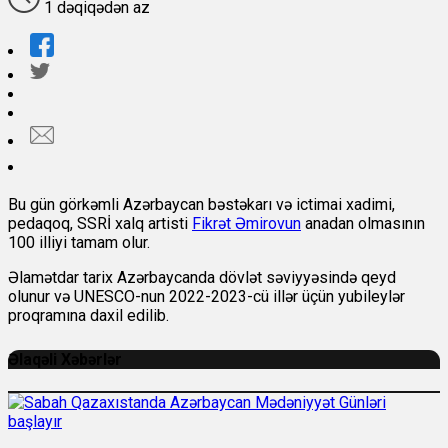
1 dəqiqədən az
Bu gün görkəmli Azərbaycan bəstəkarı və ictimai xadimi,
pedaqoq, SSRİ xalq artisti
Fikrət Əmirovun
anadan olmasının
100 illiyi tamam olur.
Əlamətdar tarix Azərbaycanda dövlət səviyyəsində qeyd
olunur və UNESCO-nun 2022-2023-cü illər üçün yubileylər
proqramına daxil edilib.
Əlaqəli Xəbərlər