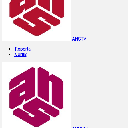
ANSTV
Reportaj
Veriliş