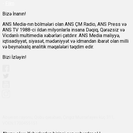
-
Film
Bizə İnanın!
ANS Media-nın bölmələri olan ANS ÇM Radio, ANS Press və
ANS TV 1988-ci ildən milyonlarla insana Dəqiq, Qərəzsiz və
Vicdanlı multimedia xəbərləri çatdırır. ANS Media maliyyə,
iqtisadiyyat, siyasət, mədəniyyət və idmandan ibarət olan milli
və beynəlxalq analitik məqalələri təqdim edir.
Bizi İzləyin!
Abşeron rayonu, Qobu qəsəbəsi, Çingiz Mustafayev küç 311,
VÖEN:1700455151