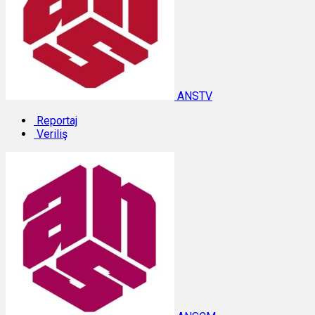
ANSTV
Reportaj
Veriliş