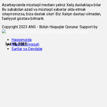
Azərbaycanda müstəqil medianı yalnız Xalq dəstəkləyə bilər.
Bu səbəbdən azad və müstəqil xəbərlər əldə etmək
istəyirsinizsə, bizə dəstək olun! Biz Xalqın dəstəyi olmadan,
fəaliyyət göstərə bilmərik.
Copyright 2023 ANS - Bütün Hüquqlar Qorunur. Support by
Scorpion
Haqqımızda
İyul 10, 2023
İyul 10, 2023
İyul 10, 2023
İyul 10, 2023
İyul 10, 2023
İyul 11, 2023
Məxfilik Siyasəti
Şərtlər və Qaydalar