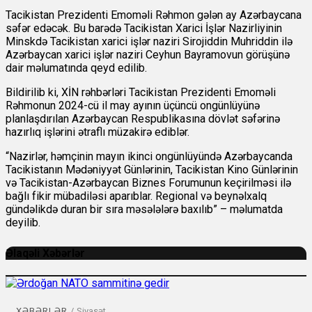
Tacikistan Prezidenti Emoməli Rəhmon gələn ay Azərbaycana
səfər edəcək. Bu barədə Tacikistan Xarici İşlər Nazirliyinin
Minskdə Tacikistan xarici işlər naziri Sirojiddin Muhriddin ilə
Azərbaycan xarici işlər naziri Ceyhun Bayramovun görüşünə
dair məlumatında qeyd edilib.
Bildirilib ki, XİN rəhbərləri Tacikistan Prezidenti Emoməli
Rəhmonun 2024-cü il may ayının üçüncü ongünlüyünə
planlaşdırılan Azərbaycan Respublikasına dövlət səfərinə
hazırlıq işlərini ətraflı müzakirə ediblər.
“Nazirlər, həmçinin mayın ikinci ongünlüyündə Azərbaycanda
Tacikistanın Mədəniyyət Günlərinin, Tacikistan Kino Günlərinin
və Tacikistan-Azərbaycan Biznes Forumunun keçirilməsi ilə
bağlı fikir mübadiləsi aparıblar. Regional və beynəlxalq
gündəlikdə duran bir sıra məsələlərə baxılıb” – məlumatda
deyilib.
Əlaqəli Xəbərlər
XƏBƏRLƏR
/
Siyasət