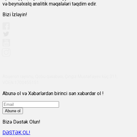
və beynəlxalq analitik məqalələri təqdim edir.
Bizi İzləyin!
Abşeron rayonu, Qobu qəsəbəsi, Çingiz Mustafayev küç 311,
VÖEN:1700455151
Abunə ol və Xəbərlərdən birinci sən xəbərdar ol !
Abunə ol
Bizə Dəstək Olun!
DƏSTƏK OL!