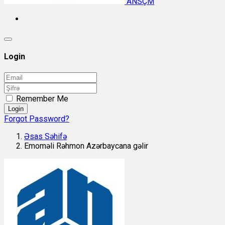
ANSÇM
Login
Remember Me
Login
Forgot Password?
Əsas Səhifə
Emoməli Rəhmon Azərbaycana gəlir