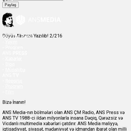
Paylaş
Döyüş Alnınıza Yazılıb! 2/216
ANS
ÇM Radio
-
Yayım
- Proqram
ANS
PRESS
-
Xəbərlər
-
Bloq
-
Müsahibə
ANS
TV
-
Reportaj
-
Proqram
-
Film
Bizə İnanın!
ANS Media-nın bölmələri olan ANS ÇM Radio, ANS Press və
ANS TV 1988-ci ildən milyonlarla insana Dəqiq, Qərəzsiz və
Vicdanlı multimedia xəbərləri çatdırır. ANS Media maliyyə,
iqtisadiyyat, siyasət, mədəniyyət və idmandan ibarət olan milli