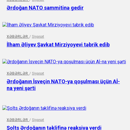
Ərdoğan NATO sammitinə gedir
XƏBƏRLƏR
/
Siyasət
İlham Əliyev Şavkat Mirziyoyevi təbrik edib
XƏBƏRLƏR
/
Siyasət
Ərdoğanın İsveçin NATO-ya qoşulması üçün Aİ-
na yeni şərti
XƏBƏRLƏR
/
Siyasət
Şolts Ərdoğanın təklifinə reaksiya verdi