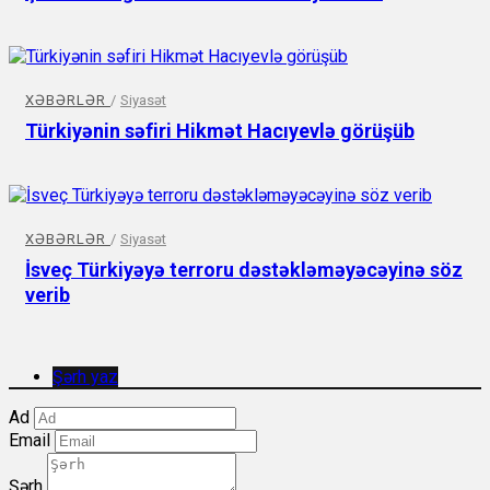
XƏBƏRLƏR
/
Siyasət
Türkiyənin səfiri Hikmət Hacıyevlə görüşüb
XƏBƏRLƏR
/
Siyasət
İsveç Türkiyəyə terroru dəstəkləməyəcəyinə söz
verib
Şərh yaz
Ad
Email
Şərh