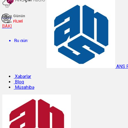
Hava
Günün
FİLMİ
BAKI
Bu gün:
Temperatur: 31.7°C. Rütubət: 44%.
ANS 
Sabah:
Xəbərlər
Bloq
Müsahibə
Temperatur: 31.1°C. Rütubət: 42%.