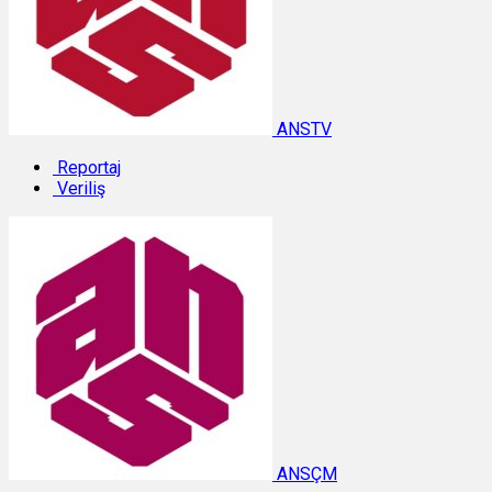
ANSTV
Reportaj
Veriliş
ANSÇM