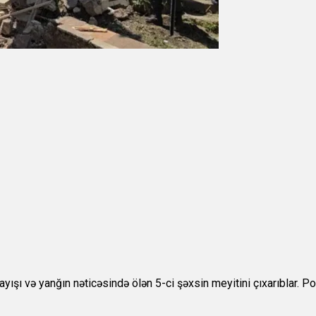
ı və yanğın nəticəsində ölən 5-ci şəxsin meyitini çıxarıblar. Polis