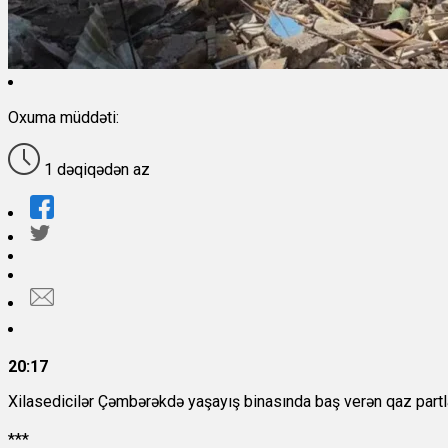
Oxuma müddəti:
1 dəqiqədən az
20:17
Xilasedicilər Çəmbərəkdə yaşayış binasında baş verən qaz partlayış
***