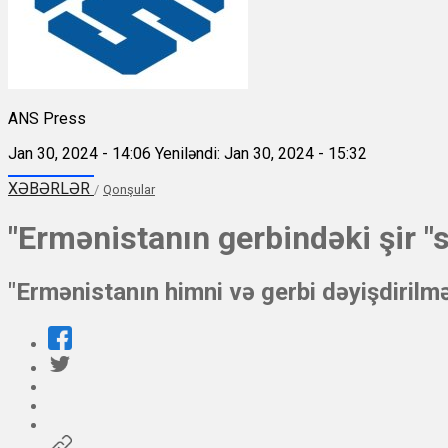
ANS Press
Jan 30, 2024 - 14:06
Yeniləndi: Jan 30, 2024 - 15:32
XƏBƏRLƏR
/
Qonşular
"Ermənistanın gerbindəki şir "
"Ermənistanın himni və gerbi dəyişdirilm