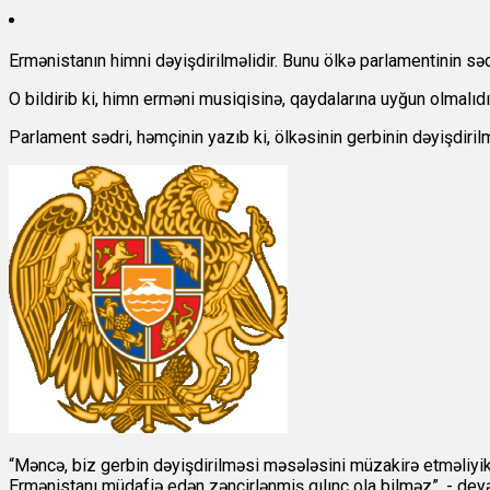
Ermənistanın himni dəyişdirilməlidir. Bunu ölkə parlamentinin s
O bildirib ki, himn erməni musiqisinə, qaydalarına uyğun olmalıdı
Parlament sədri, həmçinin yazıb ki, ölkəsinin gerbinin dəyişdiri
“Məncə, biz gerbin dəyişdirilməsi məsələsini müzakirə etməliyik
Ermənistanı müdafiə edən zəncirlənmiş qılınc ola bilməz”, - dey