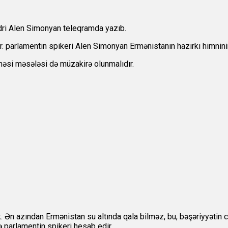
ədri Alen Simonyan teleqramda yazıb.
r. parlamentin spikeri Alen Simonyan Ermənistanın hazırkı himninin
lməsi məsələsi də müzakirə olunmalıdır.
. Ən azından Ermənistan su altında qala bilməz, bu, bəşəriyyətin 
ə parlamentin spikeri hesab edir.