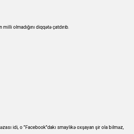
 milli olmadığını diqqətə çatdırıb.
cəzası idi, o "Facebook"dakı smaylikə oxşayan şir ola bilməz,