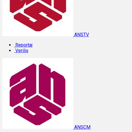
ANSTV
Reportaj
Veriliş
ANSÇM