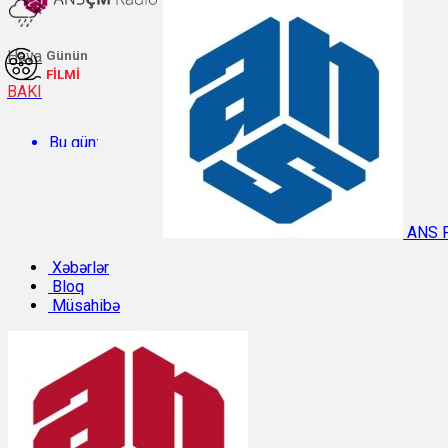
Hava
Günün
FİLMİ
BAKI
Bu gün:
Temperatur: 30.4°C. Rütubət: 49%.
ANS 
Sabah:
Xəbərlər
Bloq
Müsahibə
Temperatur: 29.9°C. Rütubət: 47%.