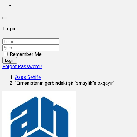
Login
Remember Me
Login
Forgot Password?
Əsas Səhifə
"Ermənistanın gerbindəki şir "smaylik"ə oxşayır"