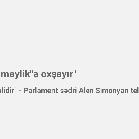
smaylik"ə oxşayır"
əlidir" - Parlament sədri Alen Simonyan t