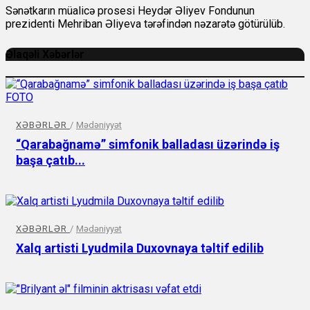
Sənətkarın müalicə prosesi Heydər Əliyev Fondunun
prezidenti Mehriban Əliyeva tərəfindən nəzarətə götürülüb.
Əlaqəli Xəbərlər
XƏBƏRLƏR
/
Mədəniyyət
“Qarabağnamə” simfonik balladası üzərində iş
başa çatıb...
XƏBƏRLƏR
/
Mədəniyyət
Xalq artisti Lyudmila Duxovnaya təltif edilib