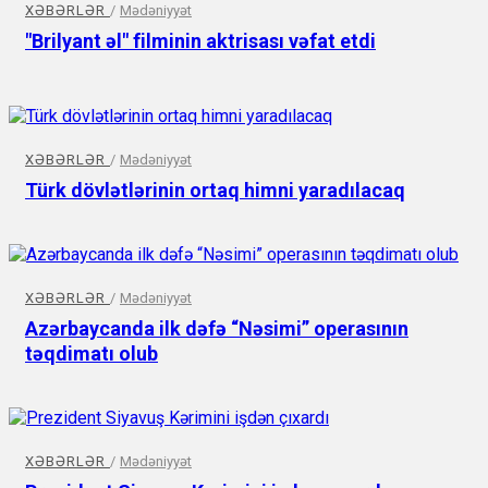
XƏBƏRLƏR
/
Mədəniyyət
"Brilyant əl" filminin aktrisası vəfat etdi
XƏBƏRLƏR
/
Mədəniyyət
Türk dövlətlərinin ortaq himni yaradılacaq
XƏBƏRLƏR
/
Mədəniyyət
Azərbaycanda ilk dəfə “Nəsimi” operasının
təqdimatı olub
XƏBƏRLƏR
/
Mədəniyyət