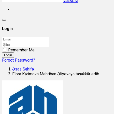
ANSÇM
Login
Remember Me
Login
Forgot Password?
Əsas Səhifə
Flora Kərimova Mehriban Əliyevaya təşəkkür edib