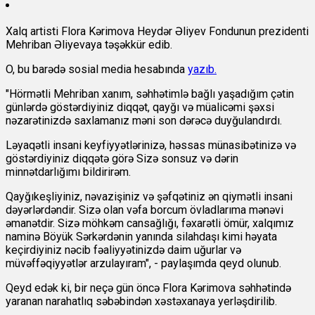
Xalq artisti Flora Kərimova Heydər Əliyev Fondunun prezidenti
Mehriban Əliyevaya təşəkkür edib.
O, bu barədə sosial media hesabında
yazıb.
"Hörmətli Mehriban xanım, səhhətimlə bağlı yaşadığım çətin
günlərdə göstərdiyiniz diqqət, qayğı və müalicəmi şəxsi
nəzarətinizdə saxlamanız məni son dərəcə duyğulandırdı.
Ləyaqətli insani keyfiyyətlərinizə, həssas münasibətinizə və
göstərdiyiniz diqqətə görə Sizə sonsuz və dərin
minnətdarlığımı bildirirəm.
Qayğıkeşliyiniz, nəvazişiniz və şəfqətiniz ən qiymətli insani
dəyərlərdəndir. Sizə olan vəfa borcum övladlarıma mənəvi
əmanətdir. Sizə möhkəm cansağlığı, fəxarətli ömür, xalqımız
naminə Böyük Sərkərdənin yanında silahdaşı kimi həyata
keçirdiyiniz nəcib fəaliyyətinizdə daim uğurlar və
müvəffəqiyyətlər arzulayıram", - paylaşımda qeyd olunub.
Qeyd edək ki, bir neçə gün öncə Flora Kərimova səhhətində
yaranan narahatlıq səbəbindən xəstəxanaya yerləşdirilib.