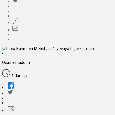
Oxuma müddəti:
1 dəqiqə