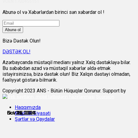
VÖEN:1700455151
Abunə ol və Xəbərlərdən birinci sən xəbərdar ol !
Abunə ol
Bizə Dəstək Olun!
DƏSTƏK OL!
Azərbaycanda müstəqil medianı yalnız Xalq dəstəkləyə bilər.
Bu səbəbdən azad və müstəqil xəbərlər əldə etmək
istəyirsinizsə, bizə dəstək olun! Biz Xalqın dəstəyi olmadan,
fəaliyyət göstərə bilmərik.
Copyright 2023 ANS - Bütün Hüquqlar Qorunur. Support by
Scorpion
Haqqımızda
Oct 16, 2024
Oct 28, 2024
Nov 16, 2024
Nov 19, 2024
Nov 20, 2024
Nov 27, 2024
Məxfilik Siyasəti
Şərtlər və Qaydalar