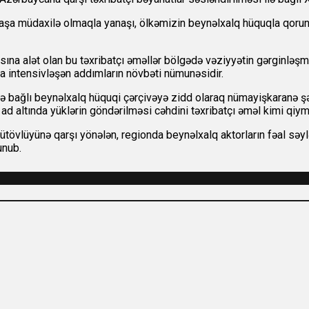
irbaşa müdaxilə olmaqla yanaşı, ölkəmizin beynəlxalq hüquqla qoru
ına alət olan bu təxribatçı əməllər bölgədə vəziyyətin gərginləşm
 intensivləşən addımların növbəti nümunəsidir.
ə bağlı beynəlxalq hüquqi çərçivəyə zidd olaraq nümayişkaranə şək
 altında yüklərin göndərilməsi cəhdini təxribatçı əməl kimi qiymətl
övlüyünə qarşı yönələn, regionda beynəlxalq aktorların fəal səylər
unub.