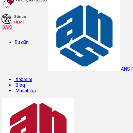
Hava
Günün
FİLMİ
BAKI
Bu gün:
Temperatur: 28.2°C. Rütubət: 53%.
ANS 
Sabah:
Xəbərlər
Bloq
Müsahibə
Temperatur: 29.4°C. Rütubət: 52%.