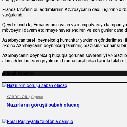
Fransa tərəfinin bu addımlarının Azərbaycanın daxili işlərinə b
vurğulanıb.
Qeyd olunub ki, Ermənistanın yalan və manipulyasiya kampaniyas
mövqeyini davam etdirməyə həvəsləndirən və son günlər daha da
Azərbaycan tərəfi beynəlxalq humanitar yardımın göndərilməsi il
əksinə Azərbaycanın beynəlxalq tanınmış ərazisinə hər hansı bir ad
Azərbaycanın beynəlxalq hüquqla qorunan suverenliyi və ərazi büt
alan addımlara son qoyulması Fransa tərəfindən təkidlə tələb ol
Əlaqəli Xəbərlər
XƏBƏRLƏR
/
Siyasət
Nazirlərin görüşü sabah olacaq