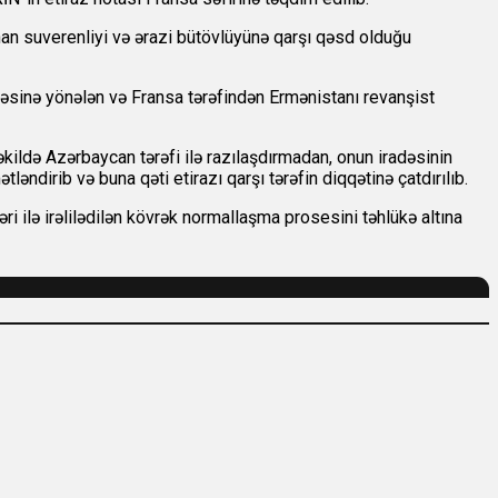
nan suverenliyi və ərazi bütövlüyünə qarşı qəsd olduğu
əsinə yönələn və Fransa tərəfindən Ermənistanı revanşist
ildə Azərbaycan tərəfi ilə razılaşdırmadan, onun iradəsinin
əndirib və buna qəti etirazı qarşı tərəfin diqqətinə çatdırılıb.
i ilə irəlilədilən kövrək normallaşma prosesini təhlükə altına