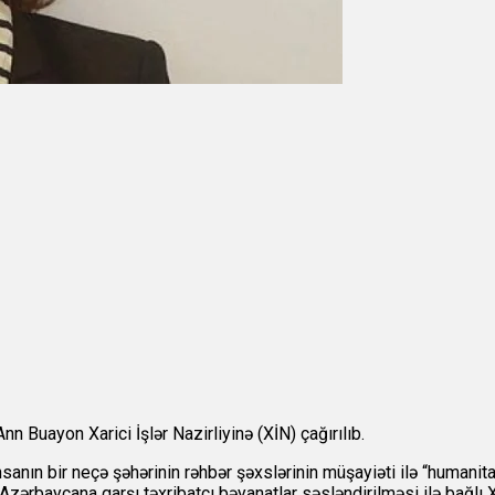
n Buayon Xarici İşlər Nazirliyinə (XİN) çağırılıb.
anın bir neçə şəhərinin rəhbər şəxslərinin müşayiəti ilə “humanita
Azərbaycana qarşı təxribatçı bəyanatlar səsləndirilməsi ilə bağlı X