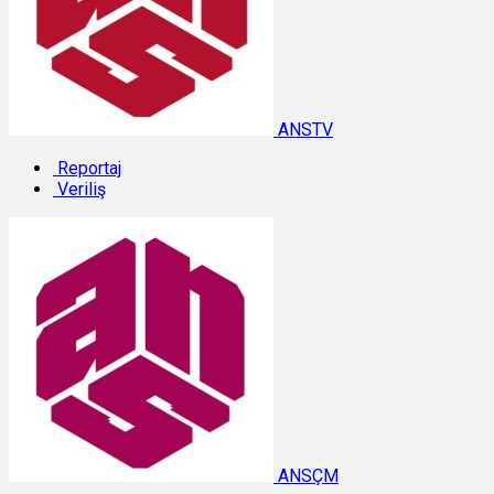
ANSTV
Reportaj
Veriliş
ANSÇM