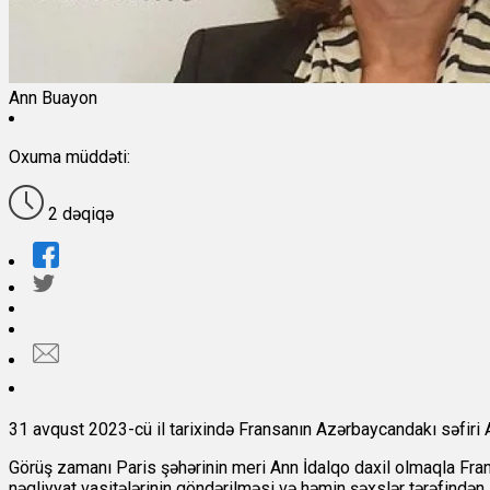
Ann Buayon
Oxuma müddəti:
2 dəqiqə
31 avqust 2023-cü il tarixində Fransanın Azərbaycandakı səfiri An
Görüş zamanı Paris şəhərinin meri Ann İdalqo daxil olmaqla Frans
nəqliyyat vasitələrinin göndərilməsi və həmin şəxslər tərəfindən 