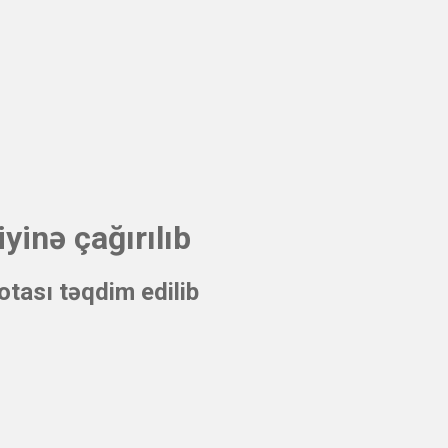
iyinə çağırılıb
tası təqdim edilib