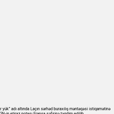
r yük” adı altında Laçın sərhəd buraxılış məntəqəsi istiqamətinə
İN-in etiraz notası Fransa səfirinə təqdim edilib.