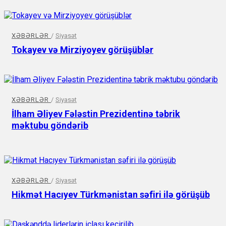
XƏBƏRLƏR
/
Siyasət
Tokayev və Mirziyoyev görüşüblər
XƏBƏRLƏR
/
Siyasət
İlham Əliyev Fələstin Prezidentinə təbrik
məktubu göndərib
XƏBƏRLƏR
/
Siyasət
Hikmət Hacıyev Türkmənistan səfiri ilə görüşüb