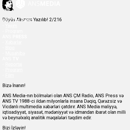
Döyüş Alnınıza Yazılıb! 2/216
ANS
ÇM Radio
-
Yayım
- Proqram
ANS
PRESS
-
Xəbərlər
-
Bloq
-
Müsahibə
ANS
TV
-
Reportaj
-
Proqram
-
Film
Bizə İnanın!
ANS Media-nın bölmələri olan ANS ÇM Radio, ANS Press və
ANS TV 1988-ci ildən milyonlarla insana Dəqiq, Qərəzsiz və
Vicdanlı multimedia xəbərləri çatdırır. ANS Media maliyyə,
iqtisadiyyat, siyasət, mədəniyyət və idmandan ibarət olan milli
və beynəlxalq analitik məqalələri təqdim edir.
Bizi İzləyin!