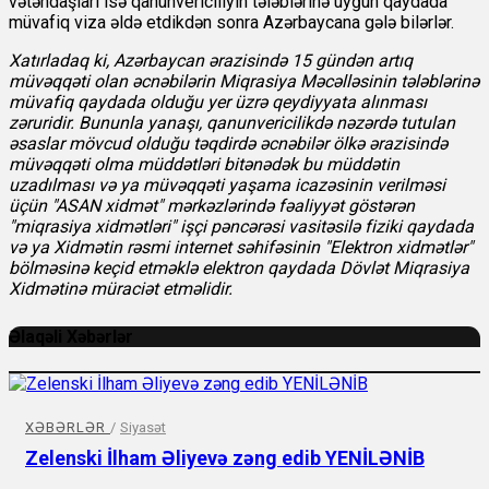
vətəndaşları isə qanunvericiliyin tələblərinə uyğun qaydada
müvafiq viza əldə etdikdən sonra Azərbaycana gələ bilərlər.
Xatırladaq ki, Azərbaycan ərazisində 15 gündən artıq
müvəqqəti olan əcnəbilərin Miqrasiya Məcəlləsinin tələblərinə
müvafiq qaydada olduğu yer üzrə qeydiyyata alınması
zəruridir. Bununla yanaşı, qanunvericilikdə nəzərdə tutulan
əsaslar mövcud olduğu təqdirdə əcnəbilər ölkə ərazisində
müvəqqəti olma müddətləri bitənədək bu müddətin
uzadılması və ya müvəqqəti yaşama icazəsinin verilməsi
üçün "ASAN xidmət" mərkəzlərində fəaliyyət göstərən
"miqrasiya xidmətləri" işçi pəncərəsi vasitəsilə fiziki qaydada
və ya Xidmətin rəsmi internet səhifəsinin "Elektron xidmətlər"
bölməsinə keçid etməklə elektron qaydada Dövlət Miqrasiya
Xidmətinə müraciət etməlidir.
Əlaqəli Xəbərlər
XƏBƏRLƏR
/
Siyasət
Zelenski İlham Əliyevə zəng edib YENİLƏNİB