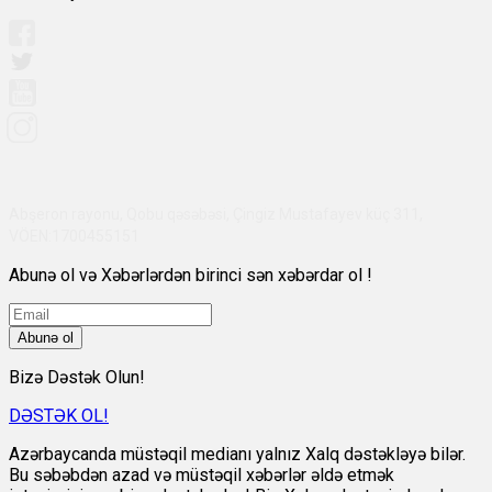
Abşeron rayonu, Qobu qəsəbəsi, Çingiz Mustafayev küç 311,
VÖEN:1700455151
Abunə ol və Xəbərlərdən birinci sən xəbərdar ol !
Abunə ol
Bizə Dəstək Olun!
DƏSTƏK OL!
Azərbaycanda müstəqil medianı yalnız Xalq dəstəkləyə bilər.
Bu səbəbdən azad və müstəqil xəbərlər əldə etmək