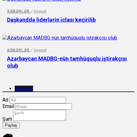
XƏBƏRLƏR
/
Siyasət
Daşkənddə liderlərin iclası keçirilib
XƏBƏRLƏR
/
Siyasət
Azərbaycan MADBG-nün tamhüquqlu iştirakçısı
olub
Şərh yaz
Ad
Email
Şərh
Paylaş