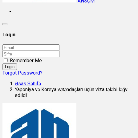
ANSÇM
Login
Remember Me
Login
Forgot Password?
Əsas Səhifə
Yaponiya və Koreya vətəndaşları üçün viza tələbi ləğv
edildi