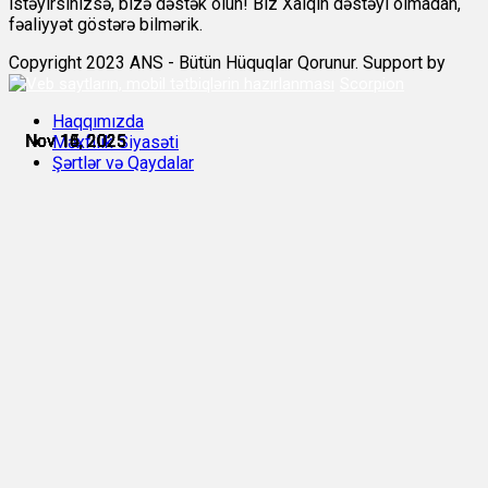
istəyirsinizsə, bizə dəstək olun! Biz Xalqın dəstəyi olmadan,
fəaliyyət göstərə bilmərik.
Copyright 2023 ANS - Bütün Hüquqlar Qorunur. Support by
Scorpion
Haqqımızda
Nov 14, 2025
Nov 15, 2025
Nov 15, 2025
Nov 15, 2025
Nov 16, 2025
Nov 16, 2025
Məxfilik Siyasəti
Şərtlər və Qaydalar