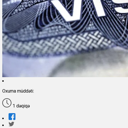
Oxuma müddəti:
1 dəqiqə