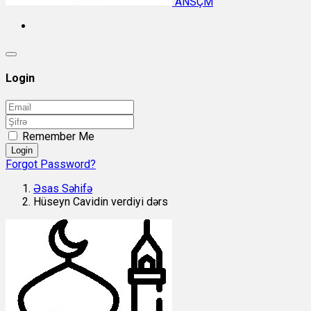
ANSÇM
Login
Remember Me
Login
Forgot Password?
Əsas Səhifə
Hüseyn Cavidin verdiyi dərs