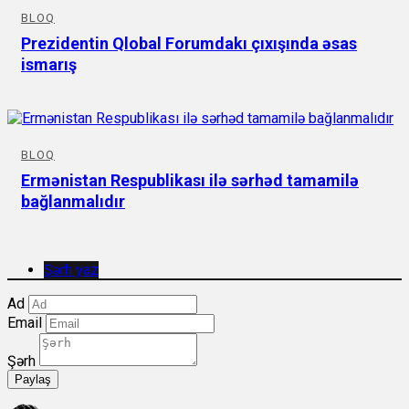
BLOQ
Prezidentin Qlobal Forumdakı çıxışında əsas
ismarış
BLOQ
Ermənistan Respublikası ilə sərhəd tamamilə
bağlanmalıdır
Şərh yaz
Ad
Email
Şərh
Paylaş