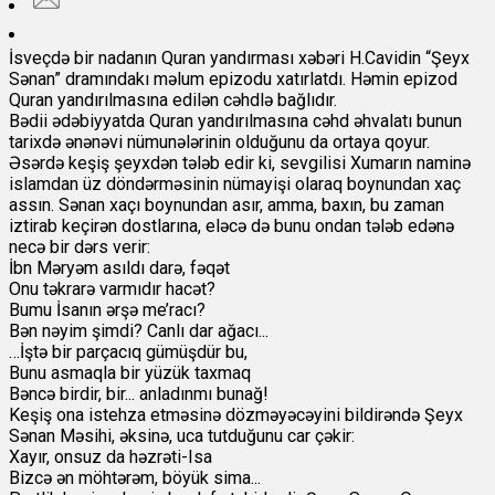
İsveçdə bir nadanın Quran yandırması xəbəri H.Cavidin “Şeyx
Sənan” dramındakı məlum epizodu xatırlatdı. Həmin epizod
Quran yandırılmasına edilən cəhdlə bağlıdır.
Bədii ədəbiyyatda Quran yandırılmasına cəhd əhvalatı bunun
tarixdə ənənəvi nümunələrinin olduğunu da ortaya qoyur.
Əsərdə keşiş şeyxdən tələb edir ki, sevgilisi Xumarın naminə
islamdan üz döndərməsinin nümayişi olaraq boynundan xaç
assın. Sənan xaçı boynundan asır, amma, baxın, bu zaman
iztirab keçirən dostlarına,
eləcə də bunu ondan tələb edənə
necə bir dərs verir:
İbn Məryəm asıldı darə, fəqət
Onu təkrarə varmıdır hacət?
Bumu İsanın ərşə me’racı?
Bən nəyim şimdi? Canlı dar ağacı...
…İştə bir parçacıq gümüşdür bu,
Bunu asmaqla bir yüzük taxmaq
Bəncə birdir, bir... anladınmı bunağ!
Keşiş ona istehza etməsinə dözməyəcəyini bildirəndə Şeyx
Sənan Məsihi, əksinə, uca tutduğunu car çəkir:
Xayır, onsuz da həzrəti-Isa
Bizcə ən möhtərəm, böyük sima...