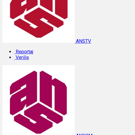
ANSTV
Reportaj
Veriliş