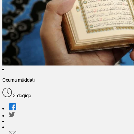
Oxuma müddəti:
3 dəqiqə