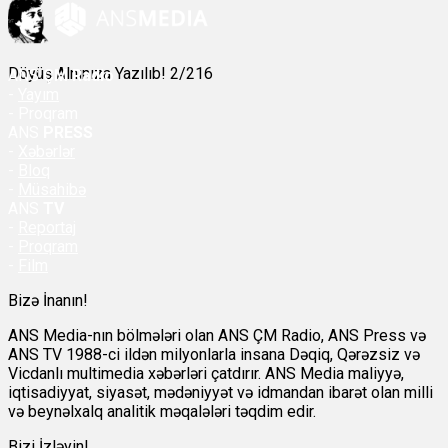
Döyüş Alnınıza Yazılıb! 2/216
ANS
ÇM Radio
-
Yayım
- Proqram
ANS
PRESS
-
Xəbərlər
-
Bloq
-
Müsahibə
ANS
TV
-
Reportaj
-
Proqram
-
Film
Bizə İnanın!
ANS Media-nın bölmələri olan ANS ÇM Radio, ANS Press və
ANS TV 1988-ci ildən milyonlarla insana Dəqiq, Qərəzsiz və
Vicdanlı multimedia xəbərləri çatdırır. ANS Media maliyyə,
iqtisadiyyat, siyasət, mədəniyyət və idmandan ibarət olan milli
və beynəlxalq analitik məqalələri təqdim edir.
Bizi İzləyin!