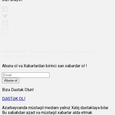
Abşeron rayonu, Qobu qəsəbəsi, Çingiz Mustafayev küç 311,
VÖEN:1700455151
Abunə ol və Xəbərlərdən birinci sən xəbərdar ol !
Abunə ol
Bizə Dəstək Olun!
DƏSTƏK OL!
Azərbaycanda müstəqil medianı yalnız Xalq dəstəkləyə bilər.
Bu səbəbdən azad və müstəqil xəbərlər əldə etmək