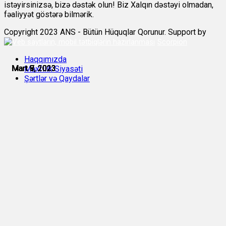
istəyirsinizsə, bizə dəstək olun! Biz Xalqın dəstəyi olmadan,
fəaliyyət göstərə bilmərik.
Copyright 2023 ANS - Bütün Hüquqlar Qorunur. Support by
Scorpion
Haqqımızda
Mart 7, 2023
Mart 8, 2023
Mart 8, 2023
Mart 9, 2023
Mart 9, 2023
Mart 9, 2023
Məxfilik Siyasəti
Şərtlər və Qaydalar