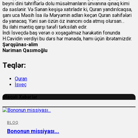
beyni dini təhriflərlə dolu müsəlmanların ünvanına qınaq kimi
də səslənir. Və Sənan keşişə xatırladır ki, Quran yandırılcaqsa,
şanı uca Məsih İsa ilə Məryəmin adları keçən Quran səhifələri
də yanacaq. Yəni sən özün öz inancını oda atmış olursan…
Bu ilahi məntiq qarşı tərəfi tərksilah edir.
İndi İsveçdə baş verən o xoşagəlməz hərəkətin fonunda
H.Cavidin verdiyi bu dərs hər mənada, hamı üçün ibrətamizdir.
Şərqşünas-alim
Nəriman Qasımoğlu
Teqlər:
Quran
İsveç
Əlaqəli Xəbərlər
BLOQ
Bononun missiyası...