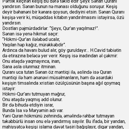
Pərtlik keçirən keşiş bu dəfə təkid edir Şeyx Sənan Quranı
yandırsın. Sənan bunun nə mənası olduğunu soruşur. Keşiş
deyir bəhanəni bir kənara qoysun, dediyini etsin. Sənan Quranı
keşişə verir ki, müqəddəs kitabın yandırılmasını istəyirsə, özü
yandırsın.
Dostları pəjmürdədirlər: “Şeyx, Qur’an yaqılmaz!”.
Sənan isə yenə hikmət saçır:
“Hökmi-Qur’an ilələbəd ucalır,
Yaqılan həp kağız, mürəkkəbdir”.
Ardınca da havanı bulud alır, göy guruldayır… H.Cavid təbiətin
də etirazına beləcə yer verir. Keşiş isə inadından əl çəkmir:
Onu atəşdə yaqmayınca, inan,
Sana əsla olunmaz itminan.
Quranı uca tutan Sənan öz məntiqi ilə, əslində isə Quran
məntiqi ilə həm ənənəvi müsəlmanların, həm də əsərdəki
keşişin timsalında xristian özülçüsünün başına ağıl qoymaq
istəyir:
Hökmi-Qur’anı tutmuyan məğrur,
Onu atəşdə yaqmış ədd olunur.
Bir də bihudə etdiyin israr,
Bunda İsa və Məryəmin adı var.
Yəni Quran hökmünü zehnində, əməlində rəhbər tutmayan
təkəbbürlü insan onu elə yandırmış sayılır. Bu ifadə, bir yandan,
mahiyyətcə keşişi islama dəvət təsiri bağışlayır, digər yandan,