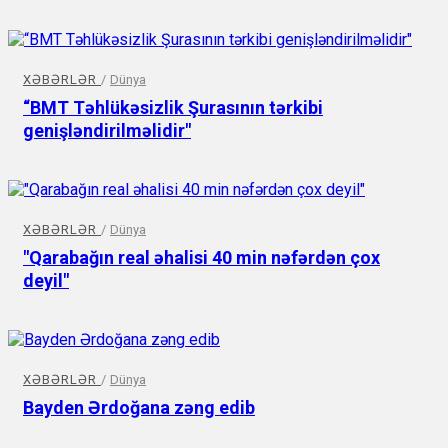
XƏBƏRLƏR
/
Dünya
“BMT Təhlükəsizlik Şurasının tərkibi
genişləndirilməlidir"
XƏBƏRLƏR
/
Dünya
"Qarabağın real əhalisi 40 min nəfərdən çox
deyil"
XƏBƏRLƏR
/
Dünya
Bayden Ərdoğana zəng edib