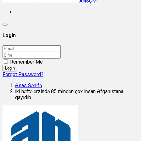
ANSÇM
Login
Remember Me
Login
Forgot Password?
Əsas Səhifə
İki həftə ərzində 85 mindən çox insan Əfqanıstana
qayıdıb