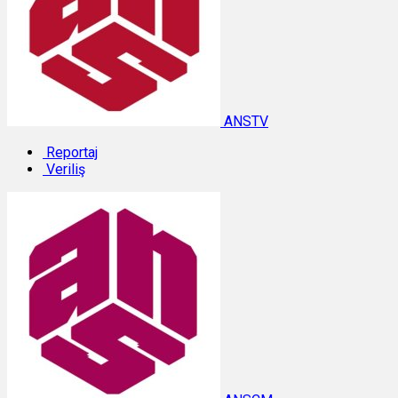
ANSTV
Reportaj
Veriliş