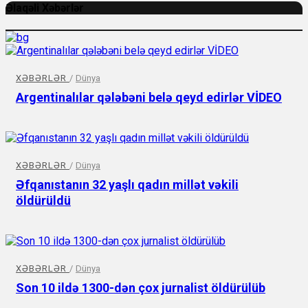
Əlaqəli Xəbərlər
XƏBƏRLƏR
/
Dünya
Argentinalılar qələbəni belə qeyd edirlər VİDEO
XƏBƏRLƏR
/
Dünya
Əfqanıstanın 32 yaşlı qadın millət vəkili
öldürüldü
XƏBƏRLƏR
/
Dünya
Son 10 ildə 1300-dən çox jurnalist öldürülüb