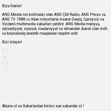
Bizə İnanın!
ANS Media-nın bölmələri olan ANS ÇM Radio, ANS Press və
ANS TV 1988-ci ildən milyonlarla insana Dəqiq, Qərəzsiz və
Vicdanlı multimedia xəbərləri çatdırır. ANS Media maliyyə,
iqtisadiyyat, siyasət, mədəniyyət və idmandan ibarət olan milli
və beynəlxalq analitik məqalələri təqdim edir.
Bizi İzləyin!
Abşeron rayonu, Qobu qəsəbəsi, Çingiz Mustafayev küç 311,
VÖEN:1700455151
Abunə ol və Xəbərlərdən birinci sən xəbərdar ol !