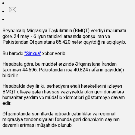
Beynəlxalq Miqrasiya Təşkilatının (BMQT) verdiyi məlumata
görə, 24 may - 6 iyun tarixləri arasında qonşu İran və
Pakistandan Əfqanıstana 85.420 nəfər qayıtdığını açıqlayıb.
Bu barədə
"Sinxua"
xəbər verib.
Hesabata görə, bu müddət ərzində Əfqanıstana İrandan
təxminən 44.596, Pakistandan isə 40.824 nəfərin qayıddığı
bildirilir.
Hesabatda deyilir ki, sərhədyanı əhali hərəkətlərini izləyən
BMQT ölkəyə gələn həssas vəziyyətdə olan geri dönənlərə
humanitar yardım və müdafiə xidmətləri göstərməyə davam
edir.
Əfqanıstanda son illərdə iqtisadi çətinliklər və regional
miqrasiya tendensiyaları fonunda geri dönənlərin sayının
davamlı artması müşahidə olunub.