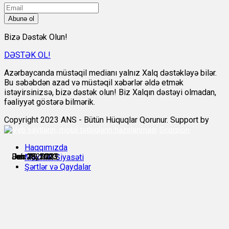
Abunə ol
Bizə Dəstək Olun!
DƏSTƏK OL!
Azərbaycanda müstəqil medianı yalnız Xalq dəstəkləyə bilər.
Bu səbəbdən azad və müstəqil xəbərlər əldə etmək
istəyirsinizsə, bizə dəstək olun! Biz Xalqın dəstəyi olmadan,
fəaliyyət göstərə bilmərik.
Copyright 2023 ANS - Bütün Hüquqlar Qorunur. Support by
Scorpion
Haqqımızda
Dec 19, 2022
Jan 16, 2023
Jan 18, 2023
Jan 28, 2023
Jan 28, 2023
Feb 7, 2023
Məxfilik Siyasəti
Şərtlər və Qaydalar