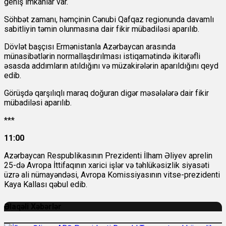
geniş imkanlar var.
Söhbət zamanı, həmçinin Cənubi Qafqaz regionunda davamlı
sabitliyin təmin olunmasına dair fikir mübadiləsi aparılıb.
Dövlət başçısı Ermənistanla Azərbaycan arasında
münasibətlərin normallaşdırılması istiqamətində ikitərəfli
əsasda addımların atıldığını və müzakirələrin aparıldığını qeyd
edib.
Görüşdə qarşılıqlı maraq doğuran digər məsələlərə dair fikir
mübadiləsi aparılıb.
***
11:00
Azərbaycan Respublikasının Prezidenti İlham Əliyev aprelin
25-də Avropa İttifaqının xarici işlər və təhlükəsizlik siyasəti
üzrə ali nümayəndəsi, Avropa Komissiyasının vitse-prezidenti
Kaya Kallası qəbul edib.
Əlaqəli Xəbərlər