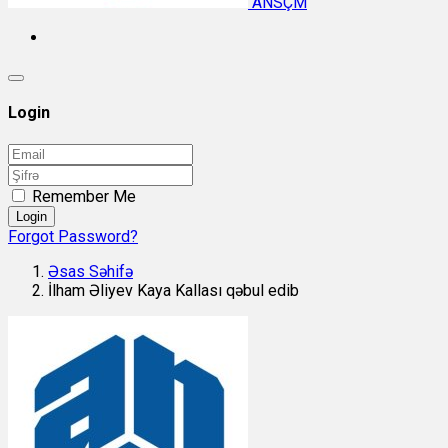
ANSÇM
Login
Remember Me
Login
Forgot Password?
Əsas Səhifə
İlham Əliyev Kaya Kallası qəbul edib