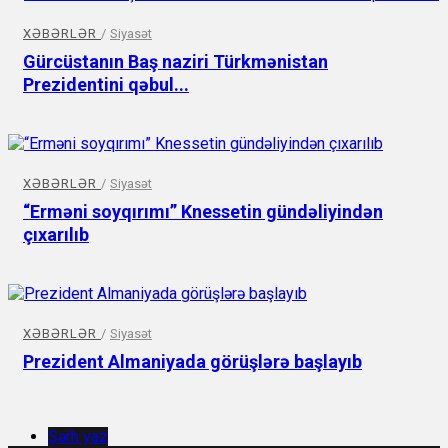
XƏBƏRLƏR
/
Siyasət
Gürcüstanın Baş naziri Türkmənistan
Prezidentini qəbul...
XƏBƏRLƏR
/
Siyasət
“Erməni soyqırımı” Knessetin gündəliyindən
çıxarılıb
XƏBƏRLƏR
/
Siyasət
Prezident Almaniyada görüşlərə başlayıb
Şərh yaz