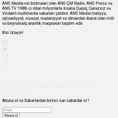
ANS Media-nın bölmələri olan ANS ÇM Radio, ANS Press və
ANS TV 1988-ci ildən milyonlarla insana Dəqiq, Qərəzsiz və
Vicdanlı multimedia xəbərləri çatdırır. ANS Media maliyyə,
iqtisadiyyat, siyasət, mədəniyyət və idmandan ibarət olan milli
və beynəlxalq analitik məqalələri təqdim edir.
Bizi İzləyin!
Abşeron rayonu, Qobu qəsəbəsi, Çingiz Mustafayev küç 311,
VÖEN:1700455151
Abunə ol və Xəbərlərdən birinci sən xəbərdar ol !
Abunə ol