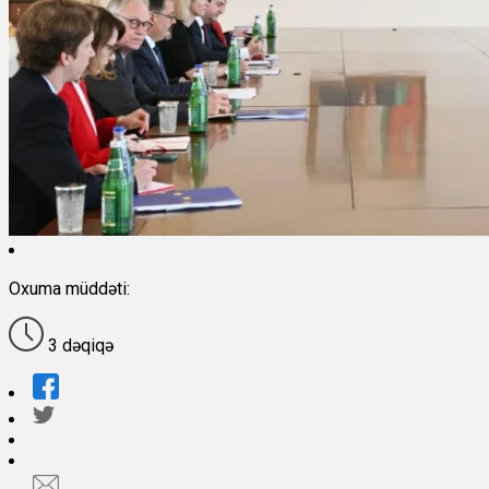
Oxuma müddəti:
3 dəqiqə