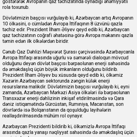
göstərərək Avropanın qaz təchizatında oynadığı əhəmiyyətli
rola toxunub.
Dövlətimizin başçısı vurğulayıb ki, Azərbaycan artıq Avropanın
10 ölkəsini, o cümlədən Avropa İttifaqının 8 üzvünü qazla
təchiz edir. Prezident İlham Əliyev qeyd edib ki, Azərbaycan
qaz təchizatının coğrafi əhatəsinə görə Avropa məkanını qazla
təmin edən ilk ölkələrdən biridir.
Cənub Qaz Dəhlizi Məşvərət Şurası çərçivəsində Azərbaycanla
Avropa İttifaqı arasında uğurlu və səmərəli dialoqun mövcud
olduğunu deyən dövlət başçısı bərpaolunan enerji sahəsində
də əməkdaşlıq üçün böyük imkanların olduğunu bildirib.
Prezident İlham Əliyev bu xüsusda qeyd edib ki, ölkəmiz
Xəzərin Azərbaycan sektorunda zəngin külək enerji
resurslarına malikdir. Dövlətimizin başçısı vurğulayıb ki, eyni
zamanda, Azərbaycan Mərkəzi Asiya ölkələri ilə bərpaolunan
Transxəzər enerji dəhlizinin inkişaf etdirilməsində və Qara
dəniz istiqamətində Gürcüstan, Rumıniya, Macarıstan, son
dövrlərdə isə Bolqarıstanın da qoşulduğu layihələrin
reallaşdırılmasında mühüm rol oynayır.
Azərbaycan Prezidenti bildirib ki, ölkəmizlə Avropa İttifaqı
arasında qazla yanaşı nəqliyyat sahəsində də əməkdaşlıq üçün