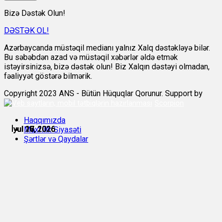
Bizə Dəstək Olun!
DƏSTƏK OL!
Azərbaycanda müstəqil medianı yalnız Xalq dəstəkləyə bilər.
Bu səbəbdən azad və müstəqil xəbərlər əldə etmək
istəyirsinizsə, bizə dəstək olun! Biz Xalqın dəstəyi olmadan,
fəaliyyət göstərə bilmərik.
Copyright 2023 ANS - Bütün Hüquqlar Qorunur. Support by
Scorpion
Haqqımızda
İyul 16, 2026
İyul 16, 2026
İyul 17, 2026
İyul 17, 2026
İyul 19, 2026
İyul 20, 2026
Məxfilik Siyasəti
Şərtlər və Qaydalar