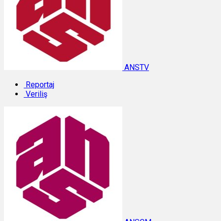
ANSTV
Reportaj
Veriliş