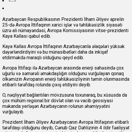
Azərbaycan Respublikasının Prezidenti İlham Əliyev aprelin
25-də Avropa İttifaqının xarici işlər və təhlükəsizlik siyasəti
üzrə ali nümayəndəsi, Avropa Komissiyasının vitse-prezidenti
Kaya Kallası qəbul edib.
Kaya Kallas Avropa İttifaqının Azərbaycanla əlaqələri yüksək
dəyərləndirdiyini və bu münasibətləri daha da inkişaf
etdirməkdə maraqlı olduğunu qeyd edib.
Avropa İttifaqı ilə Azərbaycan arasında enerji sahəsində çox
uğurlu və səmərəli əməkdaşlığın olduğunu vurğulayan qonaq
ölkəmizin Avropanın enerji təhlükəsizliyinin təmin olunmasında
etibarlı tərəfdaş rolunda çıxış etdiyini deyib.
O, nəqliyyat bağlantıları mövzusuna toxunaraq, bu xüsusda da
çox mühüm regional bir dövlət olan və vacib geosiyasi
məkanda yerləşən Azərbaycanın rolunun əhəmiyyətini
vurğulayıb.
Prezident İlham Əliyev Azərbaycanın Avropa İttifaqının etibarlı
tərəfdaşı olduğunu deyib, Cənub Qaz Dəhlizinin 4 ildir fəaliyyət