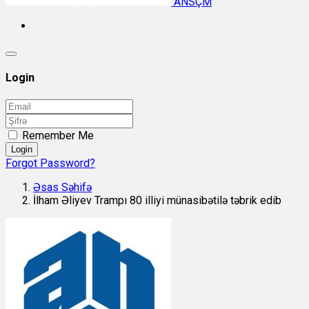
ANSÇM
Login
Remember Me
Login
Forgot Password?
Əsas Səhifə
İlham Əliyev Trampı 80 illiyi münasibətilə təbrik edib