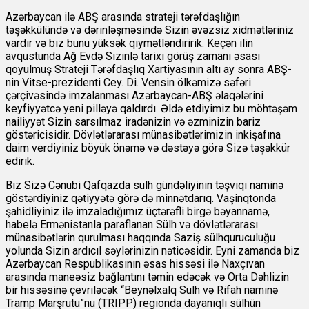
Azərbaycan ilə ABŞ arasında strateji tərəfdaşlığın
təşəkkülündə və dərinləşməsində Sizin əvəzsiz xidmətləriniz
vardır və biz bunu yüksək qiymətləndiririk. Keçən ilin
avqustunda Ağ Evdə Sizinlə tarixi görüş zamanı əsası
qoyulmuş Strateji Tərəfdaşlıq Xartiyasının altı ay sonra ABŞ-
nin Vitse-prezidenti Cey. Di. Vensin ölkəmizə səfəri
çərçivəsində imzalanması Azərbaycan-ABŞ əlaqələrini
keyfiyyətcə yeni pilləyə qaldırdı. Əldə etdiyimiz bu möhtəşəm
nailiyyət Sizin sarsılmaz iradənizin və əzminizin bariz
göstəricisidir. Dövlətlərarası münasibətlərimizin inkişafına
daim verdiyiniz böyük önəmə və dəstəyə görə Sizə təşəkkür
edirik.
Biz Sizə Cənubi Qafqazda sülh gündəliyinin təşviqi naminə
göstərdiyiniz qətiyyətə görə də minnətdarıq. Vaşinqtonda
şahidliyiniz ilə imzaladığımız üçtərəfli birgə bəyannamə,
habelə Ermənistanla paraflanan Sülh və dövlətlərarası
münasibətlərin qurulması haqqında Saziş sülhquruculuğu
yolunda Sizin ardıcıl səylərinizin nəticəsidir. Eyni zamanda biz
Azərbaycan Respublikasının əsas hissəsi ilə Naxçıvan
arasında maneəsiz bağlantını təmin edəcək və Orta Dəhlizin
bir hissəsinə çevriləcək “Beynəlxalq Sülh və Rifah naminə
Tramp Marşrutu”nu (TRIPP) regionda dayanıqlı sülhün