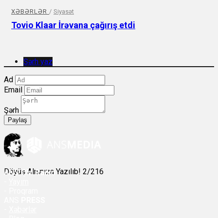
XƏBƏRLƏR
/
Siyasət
Tovio Klaar İrəvana çağırış etdi
Şərh yaz
Ad
Email
Şərh
Paylaş
Döyüş Alnınıza Yazılıb! 2/216
ANS
ÇM Radio
-
Yayım
- Proqram
ANS
PRESS
-
Xəbərlər