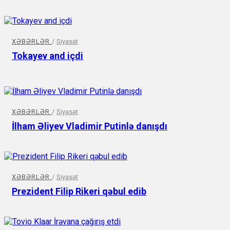
XƏBƏRLƏR
/
Siyasət
Tokayev and içdi
XƏBƏRLƏR
/
Siyasət
İlham Əliyev Vladimir Putinlə danışdı
XƏBƏRLƏR
/
Siyasət
Prezident Filip Rikeri qəbul edib