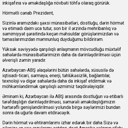
inkişafına və əməkdaşlığa növbəti töhfə olaraq görürük.
Hörmətli cənab Prezident,
Sizinlə aramızdakı şəxsi münasibətləri, dostluğu, dərin hörmət
və etimadı daim uca tutur, son bir il ərzində mehribanlıq və
səmimiyyət şəraitində keçən məhsuldar görüşlərimizdən və
təmaslarımızdan məmnunluq duyduğumu bildirirəm.
Yüksək səviyyədə qarşılıqlı anlaşmanın mövcudluğu müxtəlif
sahələrdə münasibətlərimizin daha da dərinləşdirilməsi üçün
əlverişli zəmin yaradır.
Azərbaycan-ABŞ əlaqələrini bütün sahələrdə, xüsusilə də
iqtisadi-ticari, sərmayə, enerji, təhlükəsizlik, bağlantılar,
texnoloji və digər sahələrdə daha da inkişaf etdirmək və
möhkəmləndirmək qarşılıqlı əzmimiz təqdirəlayiqdir.
Əminəm ki, Azərbaycan ilə ABŞ arasında dostluğun və etibarlı
tərəfdaşlığın dərinləşdirilməsi, səmərəli əməkdaşlığımızın
hərtərəfli genişləndirilməsi yolunda birgə səylərimizi bundan
sonra da uğurla davam etdirəcəyik.
Dərin hörmət və ehtiramlarımı izhar edərək bir daha Sizə və