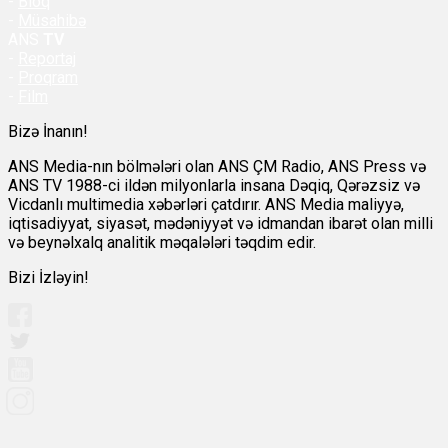
-
Bloq
-
Müsahibə
ANS
TV
-
Reportaj
-
Proqram
-
Film
Bizə İnanın!
ANS Media-nın bölmələri olan ANS ÇM Radio, ANS Press və
ANS TV 1988-ci ildən milyonlarla insana Dəqiq, Qərəzsiz və
Vicdanlı multimedia xəbərləri çatdırır. ANS Media maliyyə,
iqtisadiyyat, siyasət, mədəniyyət və idmandan ibarət olan milli
və beynəlxalq analitik məqalələri təqdim edir.
Bizi İzləyin!