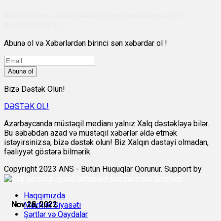
Abşeron rayonu, Qobu qəsəbəsi, Çingiz Mustafayev küç 311,
VÖEN:1700455151
Abunə ol və Xəbərlərdən birinci sən xəbərdar ol !
Abunə ol
Bizə Dəstək Olun!
DƏSTƏK OL!
Azərbaycanda müstəqil medianı yalnız Xalq dəstəkləyə bilər.
Bu səbəbdən azad və müstəqil xəbərlər əldə etmək
istəyirsinizsə, bizə dəstək olun! Biz Xalqın dəstəyi olmadan,
fəaliyyət göstərə bilmərik.
Copyright 2023 ANS - Bütün Hüquqlar Qorunur. Support by
Scorpion
Haqqımızda
Nov 25, 2022
Nov 26, 2022
Nov 26, 2022
Nov 26, 2022
Nov 28, 2022
Nov 28, 2022
Məxfilik Siyasəti
Şərtlər və Qaydalar