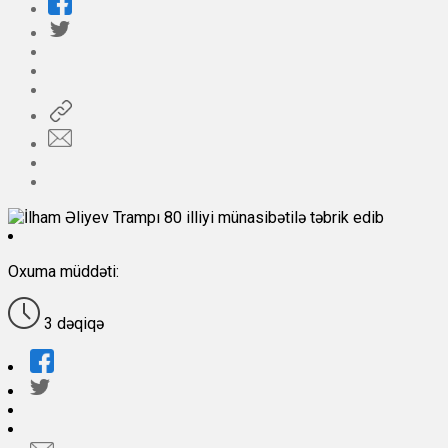
Oxuma müddəti:
3 dəqiqə