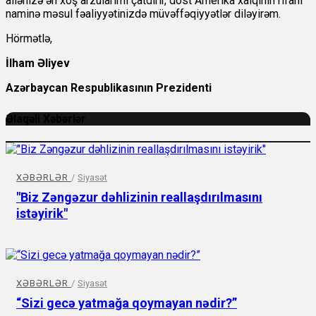
ailənizə ən xoş arzularımı çatdırır, dost Amerika xalqının rifahı
naminə məsul fəaliyyətinizdə müvəffəqiyyətlər diləyirəm.
Hörmətlə,
İlham Əliyev
Azərbaycan Respublikasının Prezidenti
Əlaqəli Xəbərlər
XƏBƏRLƏR
/
Siyasət
"Biz Zəngəzur dəhlizinin reallaşdırılmasını
istəyirik"
XƏBƏRLƏR
/
Siyasət
“Sizi gecə yatmağa qoymayan nədir?”