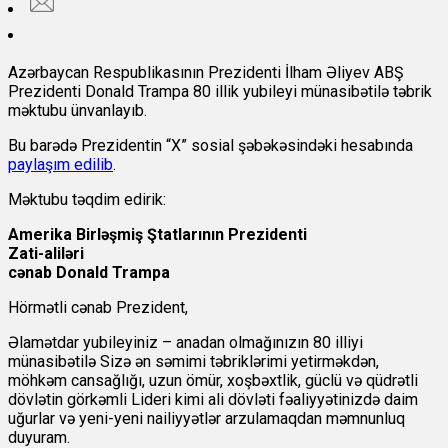
Azərbaycan Respublikasının Prezidenti İlham Əliyev ABŞ
Prezidenti Donald Trampa 80 illik yubileyi münasibətilə təbrik
məktubu ünvanlayıb.
Bu barədə Prezidentin “X” sosial şəbəkəsindəki hesabında
paylaşım edilib
.
Məktubu təqdim edirik:
Amerika Birləşmiş Ştatlarının Prezidenti
Zati-aliləri
cənab Donald Trampa
Hörmətli cənab Prezident,
Əlamətdar yubileyiniz – anadan olmağınızın 80 illiyi
münasibətilə Sizə ən səmimi təbriklərimi yetirməkdən,
möhkəm cansağlığı, uzun ömür, xoşbəxtlik, güclü və qüdrətli
dövlətin görkəmli Lideri kimi ali dövləti fəaliyyətinizdə daim
uğurlar və yeni-yeni nailiyyətlər arzulamaqdan məmnunluq
duyuram.